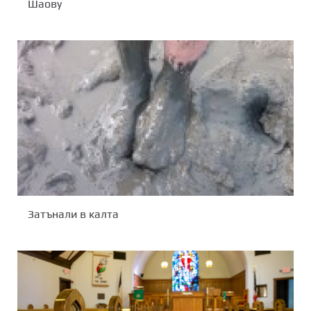
Шаову
Затънали в калта