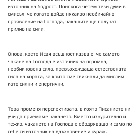
източник на бодрост. Понякога четем тези думи в
смисъл, че когато дойде някакво необичайно
проявление на Господа, чакащите ще получат
прилив на сили.
Онова, което Исая всъщност казва е, че самото
чакане на Господа е източник на огромна,
необикновена сила, превъзхождаща естествената
сила на хората, за които сме свикнали да мислим
като силни и енергични.
Това променя перспективата, в която Писанието ни
учи да приемаме чакането. Вместо изнурително и
тежко, чакането на Господа е ободряващо и само по
себе си източник на вдъхновение и кураж.