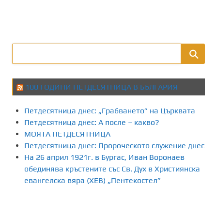
100 ГОДИНИ ПЕТДЕСЯТНИЦА В БЪЛГАРИЯ
Петдесятница днес: „Грабването” на Църквата
Петдесятница днес: А после – какво?
МОЯТА ПЕТДЕСЯТНИЦА
Петдесятница днес: Пророческото служение днес
На 26 април 1921г. в Бургас, Иван Воронаев
обединява кръстените със Св. Дух в Християнска
евангелска вяра (ХЕВ) „Пентекостел”