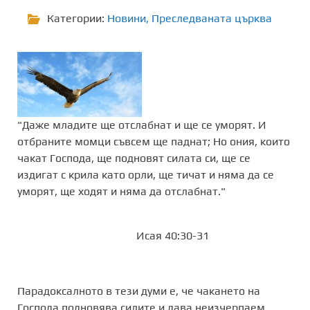
Категории:
Новини
,
Преследваната църква
"Даже младите ще отслабнат и ще се уморят. И
отбраните момци съвсем ще паднат; Но ония, които
чакат Господа, ще подновят силата си, ще се
издигат с крила като орли, ще тичат и няма да се
уморят, ще ходят и няма да отслабнат."
Исая 40:30-31
Парадоксалното в тези думи е, че чакането на
Господа подновява силите и дава неизчерпаем