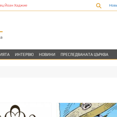
ц Йоан Хаджие
Нов
та
ЛИЯТА
ИНТЕРВЮ
НОВИНИ
ПРЕСЛЕДВАНАТА ЦЪРКВА