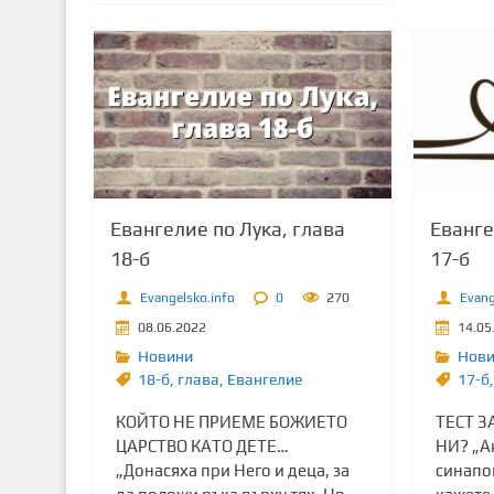
Евангелие по Лука, глава
Еванге
18-б
17-б
Evangelsko.info
0
270
Evang
08.06.2022
14.05
Новини
Нов
18-б
,
глава
,
Евангелие
17-б
,
КОЙТО НЕ ПРИЕМЕ БОЖИЕТО
ТЕСТ З
ЦАРСТВО КАТО ДЕТЕ…
НИ? „А
„Донасяха при Него и деца, за
синапо