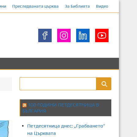
ини
Преследваната църква
За Библията
Видео
100 ГОДИНИ ПЕТДЕСЯТНИЦА В
БЪЛГАРИЯ
Петдесятница днес: „Грабването”
на Църквата