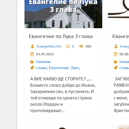
т
о
с
ъ
д
Евангелие по Лука 3 глава
Еванге
ъ
р
Evangelsko.info
0
380
Evang
ж
03.09.2022
06.08
а
Новини
Нов
н
глава
,
Евангелие
,
Лука,
глав
и
А ВИЕ КАКВО ЩЕ СТОРИТЕ? „…
ЗАГУБЕ
е
Божието слово дойде до Иоана,
РАМЕНЕ
Захариевия син, в пустинята. И
добрия
той отиваше по цялата страна
с мене,
около Иордан и
загубен
проповядваше...
Христос