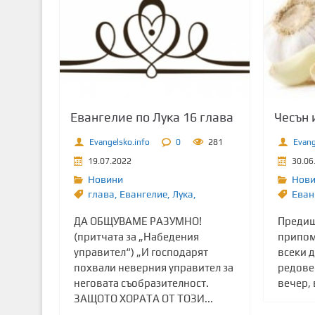
Евангелие по Лука 16 глава
Чесън 
Evangelsko.info
0
281
Evang
19.07.2022
30.06
Новини
Нов
глава
,
Евангелие
,
Лука,
Еван
ДА ОБЩУВАМЕ РАЗУМНО!
Предиш
(притчата за „Набедения
припомн
управител“) „И господарят
всеки 
похвали неверния управител за
редовен
неговата съобразителност.
вечер, 
ЗАЩОТО ХОРАТА ОТ ТОЗИ...