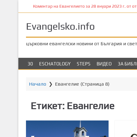
П
Коментар на Евангелието за 28 януари 2023 г. от оте
р
е
Evangelsko.info
м
и
н
църковни евангелски новини от България и све
е
т
е
30
ESCHATOLOGY
STEPS
ВИДЕО
ЗА БИБ
к
ъ
м
Начало
❯
Евангелие
(Страница 8)
о
с
Етикет:
Евангелие
н
о
в
н
о