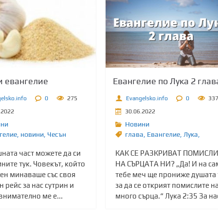
и евангелие
Евангелие по Лука 2 глав
elsko.info
0
275
Evangelsko.info
0
33
.2022
30.06.2022
ини
Новини
гелие
,
новини
,
Чесън
глава
,
Евангелие
,
Лука,
ната част можете да си
КАК СЕ РАЗКРИВАТ ПОМИСЛ
ите тук. Човекът, който
НА СЪРЦАТА НИ? „Да! И на са
ден минаваше със своя
тебе меч ще прониже душата 
 рейс за нас сутрин и
за да се открият помислите н
внимателно ме е...
много сърца.“ Лука 2:35 За нас