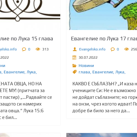
лие по Лука 15 глава
Евангелие по Лука 17 гла
elsko.info
0
313
Evangelsko.info
0
25
.2022
30.07.2022
ини
Новини
а
,
Евангелие
,
Лука,
глава
,
Евангелие
,
Лука,
НАТА ОВЦА, НО НА
КАКВО Е СЪБЛАЗЪН? „И каза 
ТЕ МУ! (притчата за
учениците Си: Не е възможно
т пастир) „…Радвайте се
не дойдат съблазните; но гор
 защото си намерих
на онзи, чрез когото идват! П
ата овца.“ Лука 15:6
добре би било за него да...
 е бил...