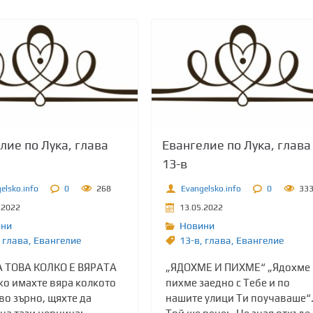
лие по Лука, глава
Евангелие по Лука, глава
13-в
elsko.info
0
268
Evangelsko.info
0
33
.2022
13.05.2022
ини
Новини
глава
,
Евангелие
13-в
,
глава
,
Евангелие
А ТОВА КОЛКО Е ВЯРАТА
„ЯДОХМЕ И ПИХМЕ“ „Ядохме 
ко имахте вяра колкото
пихме заедно с Тебе и по
во зърно, щяхте да
нашите улици Ти поучаваше“.