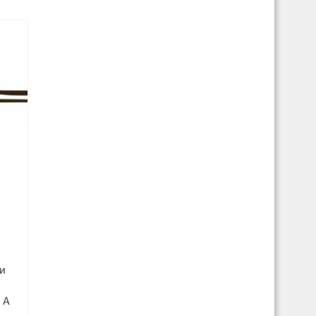
3
и
 А