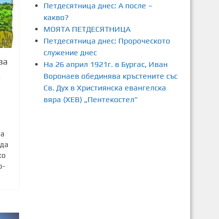
Петдесятница днес: А после –
какво?
МОЯТА ПЕТДЕСЯТНИЦА
Петдесятница днес: Пророческото
служение днес
ва
На 26 април 1921г. в Бургас, Иван
Воронаев обединява кръстените със
6
Св. Дух в Християнска евангелска
вяра (ХЕВ) „Пентекостел”
на
 да
ко
о-