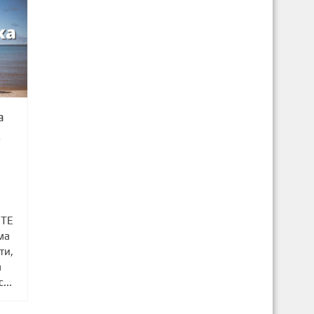
а
7
ИТЕ
ма
ти,
а
...