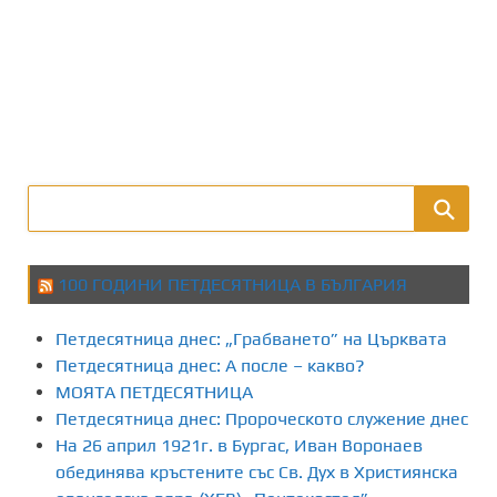
100 ГОДИНИ ПЕТДЕСЯТНИЦА В БЪЛГАРИЯ
Петдесятница днес: „Грабването” на Църквата
Петдесятница днес: А после – какво?
МОЯТА ПЕТДЕСЯТНИЦА
Петдесятница днес: Пророческото служение днес
На 26 април 1921г. в Бургас, Иван Воронаев
обединява кръстените със Св. Дух в Християнска