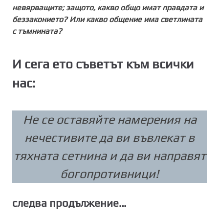
невярващите; защото, какво общо имат правдата и
беззаконието? Или какво общение има светлината
с тъмнината?
И сега ето съветът към всички
нас:
Не се оставяйте намерения на
нечестивите да ви въвлекат в
тяхната сетнина и да ви направят
богопротивници!
следва продължение…