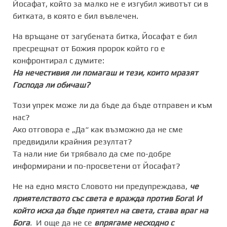
Йосафат, който за малко не е изгубил животът си в
битката, в която е бил въвлечен.
На връщане от загубената битка, Йосафат е бил
пресрещнат от Божия пророк който го е
конфронтирал с думите:
На нечестивия ли помагаш и тези, които мразят
Господа ли обичаш?
Този упрек може ли да бъде да бъде отправен и към
нас?
Ако отговора е „Да“ как възможно да не сме
предвидили крайния резултат?
Та нали ние би трябвало да сме по-добре
информирани и по-просветени от Йосафат?
Не на едно място Словото ни предупреждава,
че
приятелството със света е вражда против Бога
!
И
който иска да бъде приятел на света, става враг на
Бога
.
И още
да не се
впрягаме несходно с