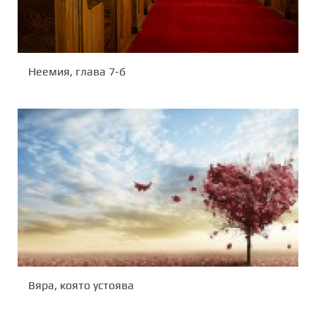
Неемия, глава 7-б
Вяра, която устоява