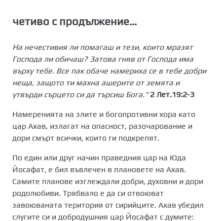
четиво с продължение…
На нечестивия ли помагаш и тези, които мразят
Господа ли обичаш? Затова гняв от Господа има
върху тебе. Все пак обаче намериха се в тебе добри
неща, защото ти махна ашерите от земята и
утвърди сърцето си да търсиш Бога.“
2 Лет.19:2-3
Намеренията на злите и богопротивни хора като
цар Ахав, излагат на опасност, разочарование и
дори смърт всички, които ги подкрепят.
По един или друг начин праведния цар на Юда
Йосафат, е бил въвлечен в плановете на Ахав.
Самите планове изглеждали добри, духовни и дори
родолюбиви. Трябвало е да си отвоюват
завоюваната територия от сирийците. Ахав убедил
слугите си и добродушния цар Йосафат с думите: