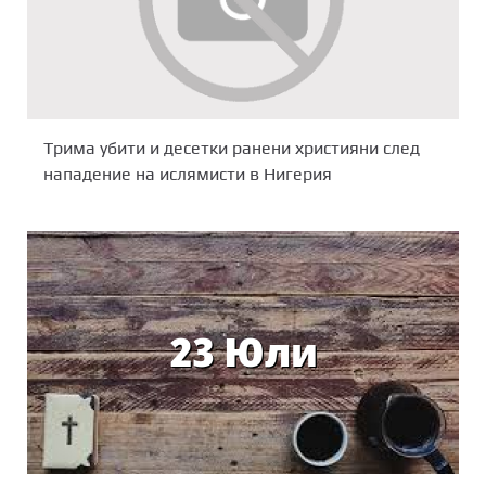
Трима убити и десетки ранени християни след
нападение на ислямисти в Нигерия