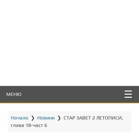
т
о
с
ъ
д
ъ
р
ж
а
н
и
е
МЕНЮ
Начало
❯
Новини
❯
СТАР ЗАВЕТ 2 ЛЕТОПИСИ,
глава 18-част 6