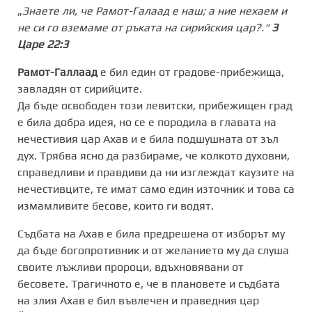
„
Знаете ли, че Рамот-Галаад е наш; а ние нехаем и
не си го вземаме от ръката на сирийския цар?.“
3
Царе 22:3
Рамот-Галлаад
е бил един от градове-прибежища,
завладян от сирийците.
Да бъде освободен този левитски, прибежищен град
е била добра идея, но се е породила в главата на
нечестивия цар Ахав и е била подшушната от зъл
дух. Трябва ясно да разбираме, че колкото духовни,
справедливи и правдиви да ни изглеждат каузите на
нечестивците, те имат само един източник и това са
измамливите бесове, които ги водят.
Съдбата на Ахав е била предрешена от изборът му
да бъде богопротивник и от желанието му да слуша
своите лъжливи пророци, вдъхновявани от
бесовете. Трагичното е, че в плановете и съдбата
на злия Ахав е бил въвлечен и праведния цар