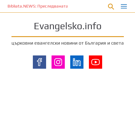
П
Bibliata.NEWS: Преследваната църква [20 март 2026]
р
е
Evangelsko.info
м
и
н
църковни евангелски новини от България и света
е
т
е
к
ъ
м
о
с
н
о
в
н
о