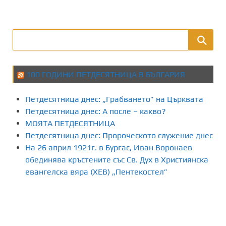
100 ГОДИНИ ПЕТДЕСЯТНИЦА В БЪЛГАРИЯ
Петдесятница днес: „Грабването” на Църквата
Петдесятница днес: А после – какво?
МОЯТА ПЕТДЕСЯТНИЦА
Петдесятница днес: Пророческото служение днес
На 26 април 1921г. в Бургас, Иван Воронаев
обединява кръстените със Св. Дух в Християнска
евангелска вяра (ХЕВ) „Пентекостел”