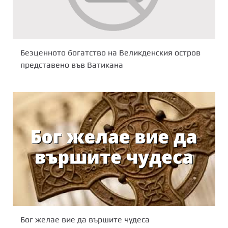
Безценното богатство на Великденския остров
представено във Ватикана
Бог желае вие да вършите чудеса