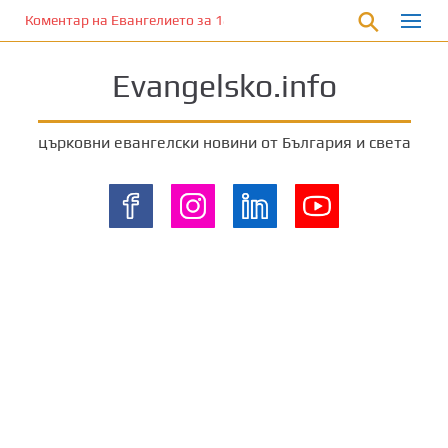
П
Коментар на Евангелието за 18 август 2024 г. от отец Йоан Хад
р
е
Evangelsko.info
м
и
н
църковни евангелски новини от България и света
е
т
е
к
ъ
м
о
с
н
о
в
н
о