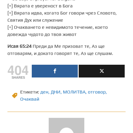
[+] Вярата е увереност в Бога
[+] Вярата идва, когато Бог говори чрез Словото,
Святия Дух или служение
[+] Очакването е невидимото течение, което
довежда чудото до твоя живот
Исая 65:24
Преди да Ме призоват те, Аз ще
отговарям, и докато говорят те, Аз ще слушам.
404
SHARES
Етикети:
ден
,
ДНИ
,
МОЛИТВА
,
отговор
,
Очаквай