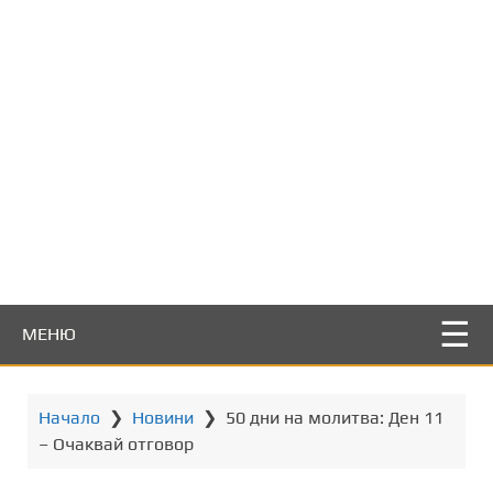
т
о
с
ъ
д
ъ
р
ж
а
н
и
е
МЕНЮ
Начало
❯
Новини
❯
50 дни на молитва: Ден 11
– Очаквай отговор