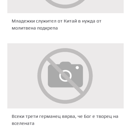
Младежки служител от Китай в нужда от
молитвена подкрепа
Всеки трети германец вярва, че Бог е творец на
вселената