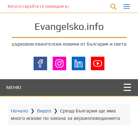
П
Когато скръбта се превърне в радост
р
е
Evangelsko.info
м
и
н
църковни евангелски новини от България и света
е
т
е
к
ъ
м
МЕНЮ
о
с
н
Начало
❯
Видео
❯
Срещу България ще има
о
много искове по закона за вероизповеданията
в
н
о