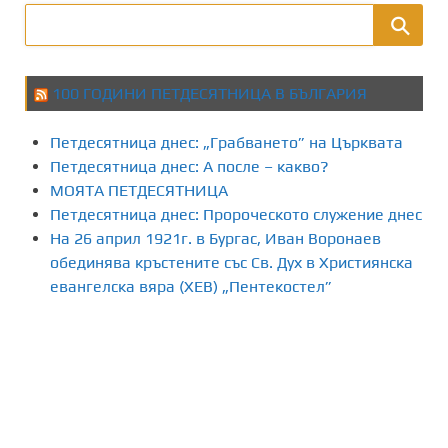
100 ГОДИНИ ПЕТДЕСЯТНИЦА В БЪЛГАРИЯ
Петдесятница днес: „Грабването” на Църквата
Петдесятница днес: А после – какво?
МОЯТА ПЕТДЕСЯТНИЦА
Петдесятница днес: Пророческото служение днес
На 26 април 1921г. в Бургас, Иван Воронаев
обединява кръстените със Св. Дух в Християнска
евангелска вяра (ХЕВ) „Пентекостел”