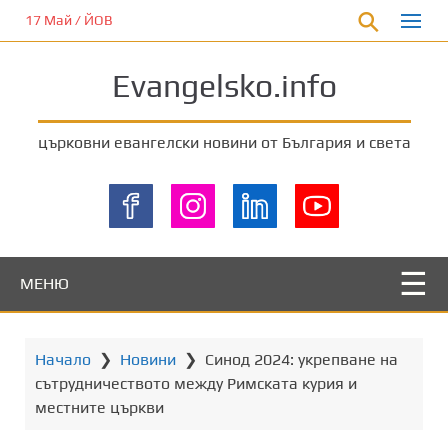
П
17 Май / ЙОВ
р
е
Evangelsko.info
м
и
н
църковни евангелски новини от България и света
е
т
е
к
ъ
м
МЕНЮ
о
с
н
Начало
❯
Новини
❯
Синод 2024: укрепване на
о
сътрудничеството между Римската курия и
в
местните църкви
н
о