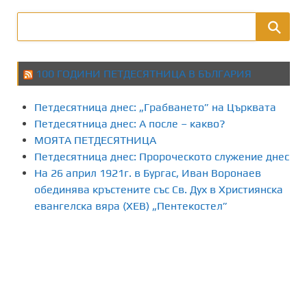
100 ГОДИНИ ПЕТДЕСЯТНИЦА В БЪЛГАРИЯ
Петдесятница днес: „Грабването” на Църквата
Петдесятница днес: А после – какво?
МОЯТА ПЕТДЕСЯТНИЦА
Петдесятница днес: Пророческото служение днес
На 26 април 1921г. в Бургас, Иван Воронаев
обединява кръстените със Св. Дух в Християнска
евангелска вяра (ХЕВ) „Пентекостел”