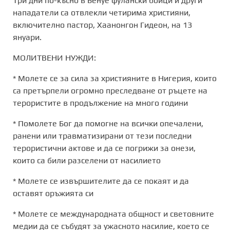
Три дни по-късно в Бенуе фулански бойци и други
нападатели са отвлекли четирима християни,
включително пастор, Хаанонгон Гидеон, на 13
януари.
МОЛИТВЕНИ НУЖДИ:
* Молете се за сила за християните в Нигерия, които
са претърпели огромно преследване от ръцете на
терористите в продължение на много години
* Помолете Бог да помогне на всички опечалени,
ранени или травматизирани от тези последни
терористични актове и да се погрижи за онези,
които са били разселени от насилието
* Молете се извършителите да се покаят и да
оставят оръжията си
* Молете се международната общност и световните
медии да се събудят за ужасното насилие, което се