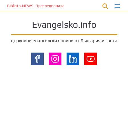
П
Bibliata.NEWS: Преследваната църква [4 декември 2025]
р
е
Evangelsko.info
м
и
н
църковни евангелски новини от България и света
е
т
е
к
ъ
м
о
с
н
о
в
н
о