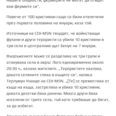
нашите общности; фермерите не могат да отидат
във фермите си“.
Повече от 100 християни също са били отвлечени
през първата половина на януари, каза той.
Източници на CDI-MSN твърдят, че войнстващи
фулани и други терористи са убили 10 християни в
три села в централния щат Бенуе на 7 януари.
Въоръжените мъже се разделиха на три групи и
атакуваха села в окръг Лого едновременно около
20:30 ч., казаха жителите. „Терористите нахлуха,
докато селяните спяха в къщите си“, написа
Терлумун Унанде на CDI-MSN. „[Те] се преместиха от
къща на къща, застреляха и убиха 10 християни,
докато десетки бяха ранени. Много други бяха
изселени от трите села, тъй като трябваше да бягат,
за да избягат.