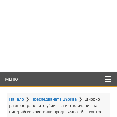
т
о
с
ъ
д
ъ
р
ж
а
н
и
е
МЕНЮ
Начало
❯
Преследваната църква
❯
Широко
разпространените убийства и отвличания на
нигерийски християни продължават без контрол