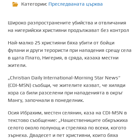
Категории:
Преследваната църква
Широко разпространените убийства и отвличания
на нигерийски християни продължават без контрол
Най-малко 25 християни бяха убити от бойци
фулани и други терористи при нападения срещу села
в щата Плато, Нигерия, в сряда, казаха местни
жители.
„Christian Daily International-Morning Star News“
(CDI-MSN) съобщи, че жителите казват, че хиляди
хора са били разселени при нападенията в окръг
Мангу, започнали в понеделник.
Осия Ибрахим, местен селянин, каза на CDI-MSN в
текстово съобщение: „Нашествениците обкръжиха
селото около полунощ и стреляха по всеки, когото
зърнеха. Двадесет и пет християни, които бяха