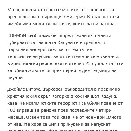
Моля, продължете да се молите със спешност за
преследваните вярващи в Нигерия. В края на този
имейл има молитвени точки, които да ви насочат.
CDI-MSN съобщиха, че според техни източници
губернаторът на щата Кадуна се е срещнал с
църковни лидери, след като темпът на
терористични убийства от септември се е увеличил
в християнски район, включително 25 души, които са
загубили живота си през първите две седмици на
януари.
Джеймс Битрус, църковен ръководител в предимно
християнския окръг Кагарко в южния щат Кадуна,
каза, че ислямистките терористи са убили повече от
100 вярващи в района през последните четири
месеца. Освен това той каза, че от ноември „много
от нашите хора са били принудени да напуснат