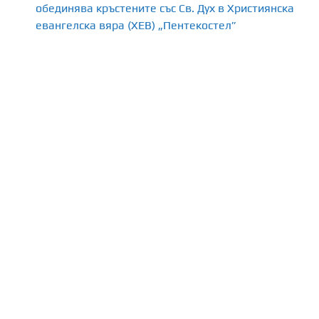
обединява кръстените със Св. Дух в Християнска
евангелска вяра (ХЕВ) „Пентекостел”