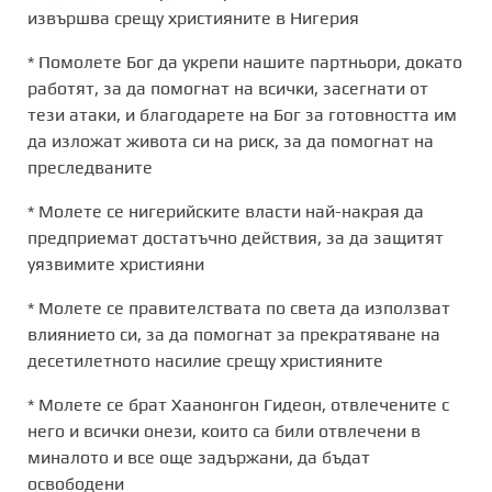
извършва срещу християните в Нигерия
* Помолете Бог да укрепи нашите партньори, докато
работят, за да помогнат на всички, засегнати от
тези атаки, и благодарете на Бог за готовността им
да изложат живота си на риск, за да помогнат на
преследваните
* Молете се нигерийските власти най-накрая да
предприемат достатъчно действия, за да защитят
уязвимите християни
* Молете се правителствата по света да използват
влиянието си, за да помогнат за прекратяване на
десетилетното насилие срещу християните
* Молете се брат Хаанонгон Гидеон, отвлечените с
него и всички онези, които са били отвлечени в
миналото и все още задържани, да бъдат
освободени