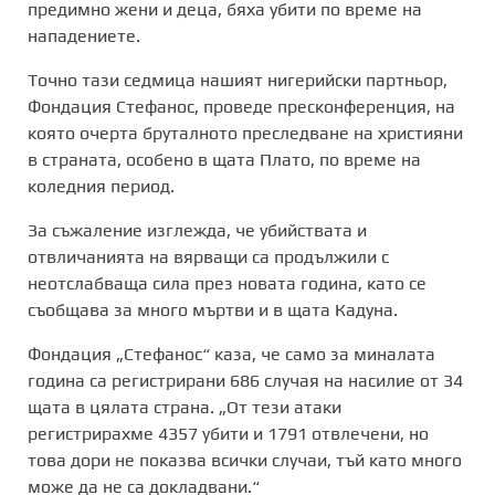
предимно жени и деца, бяха убити по време на
нападениете.
Точно тази седмица нашият нигерийски партньор,
Фондация Стефанос, проведе пресконференция, на
която очерта бруталното преследване на християни
в страната, особено в щата Плато, по време на
коледния период.
За съжаление изглежда, че убийствата и
отвличанията на вярващи са продължили с
неотслабваща сила през новата година, като се
съобщава за много мъртви и в щата Кадуна.
Фондация „Стефанос“ каза, че само за миналата
година са регистрирани 686 случая на насилие от 34
щата в цялата страна. „От тези атаки
регистрирахме 4357 убити и 1791 отвлечени, но
това дори не показва всички случаи, тъй като много
може да не са докладвани.“