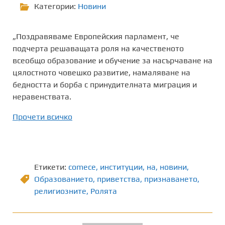
Категории:
Новини
„Поздравяваме Европейския парламент, че
подчерта решаващата роля на качественото
всеобщо образование и обучение за насърчаване на
цялостното човешко развитие, намаляване на
бедността и борба с принудителната миграция и
неравенствата.
Прочети всичко
Етикети:
comece
,
институции
,
на
,
новини
,
Образованието
,
приветства
,
признаването
,
религиозните
,
Ролята