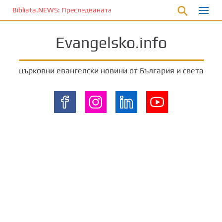
П
Bibliata.NEWS: Преследваната църква [4 декември 2025]
р
е
Evangelsko.info
м
и
н
църковни евангелски новини от България и света
е
т
е
к
ъ
м
о
с
н
о
в
н
о