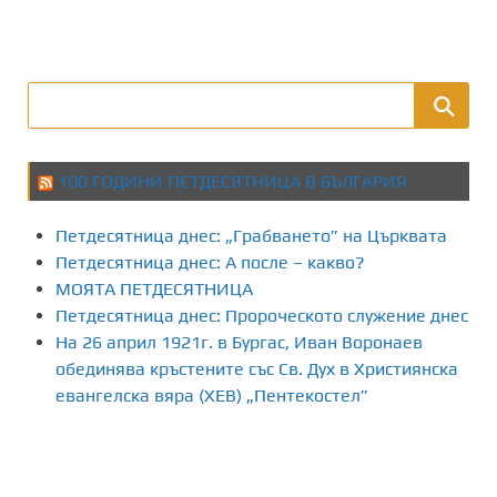
100 ГОДИНИ ПЕТДЕСЯТНИЦА В БЪЛГАРИЯ
Петдесятница днес: „Грабването” на Църквата
Петдесятница днес: А после – какво?
МОЯТА ПЕТДЕСЯТНИЦА
Петдесятница днес: Пророческото служение днес
На 26 април 1921г. в Бургас, Иван Воронаев
обединява кръстените със Св. Дух в Християнска
евангелска вяра (ХЕВ) „Пентекостел”