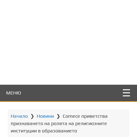
т
о
с
ъ
д
ъ
р
ж
а
н
и
е
МЕНЮ
Начало
❯
Новини
❯
Comece приветства
признаването на ролята на религиозните
институции в образованието