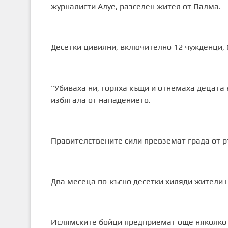
журналисти Алуе, разселен жител от Палма.
Десетки цивилни, включително 12 чужденци, 
"Убиваха ни, горяха къщи и отнемаха децата 
избягала от нападението.
Правителствените сили превземат града от р
Два месеца по-късно десетки хиляди жители н
Ислямските бойци предприемат още няколко 