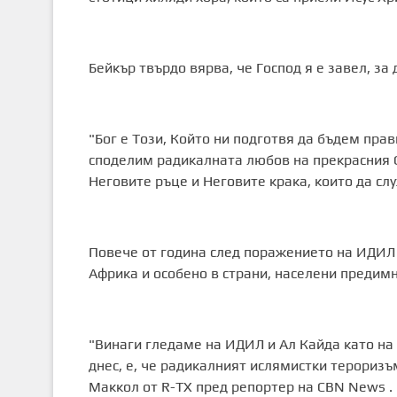
Бейкър твърдо вярва, че Господ я е завел, за
"Бог е Този, Който ни подготвя да бъдем прав
споделим радикалната любов на прекрасния С
Неговите ръце и Неговите крака, които да сл
Повече от година след поражението на ИДИЛ 
Африка и особено в страни, населени предимн
"Винаги гледаме на ИДИЛ и Ал Кайда като на 
днес, е, че радикалният ислямистки терориз
Маккол от R-TX пред репортер на CBN News .