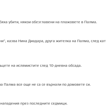
бяха убити, някои обезглавени на плажовете в Палма.
ни", казва Нина Диадара, друга жителка на Палма, след кат
ъцете на ислямистите след 10-дневна обсада.
а Палма все още не са се върнали по домовете си.
нападения през последните седмици.