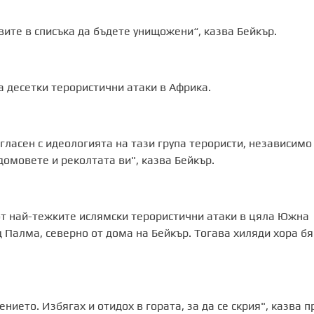
рвите в списъка да бъдете унищожени“, казва Бейкър.
а десетки терористични атаки в Африка.
ъгласен с идеологията на тази група терористи, независимо
домовете и реколтата ви", казва Бейкър.
от най-тежките ислямски терористични атаки в цяла Южна
д Палма, северно от дома на Бейкър. Тогава хиляди хора бя
нието. Избягах и отидох в гората, за да се скрия", казва п