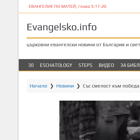
П
ЕВАНГЕЛИЕ ПО МАТЕЙ, глава 5:17-20
р
е
Evangelsko.info
м
и
н
църковни евангелски новини от България и све
е
т
е
30
ESCHATOLOGY
STEPS
ВИДЕО
ЗА БИБ
к
ъ
м
Начало
❯
Новини
❯
Със смелост към побед
о
с
н
о
в
н
о