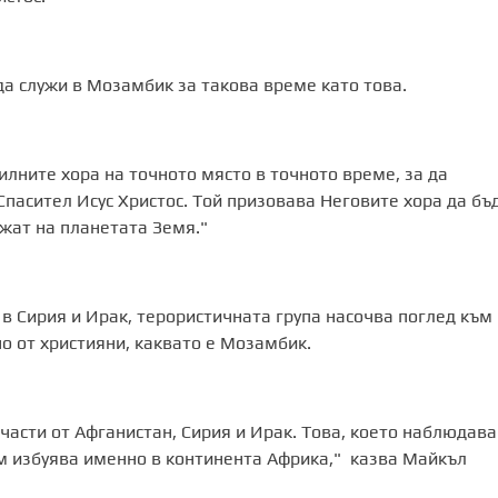
 да служи в Мозамбик за такова време като това.
илните хора на точното място в точното време, за да
пасител Исус Христос. Той призовава Неговите хора да бъ
ужат на планетата Земя."
в Сирия и Ирак, терористичната група насочва поглед към
о от християни, каквато е Мозамбик.
части от Афганистан, Сирия и Ирак. Това, което наблюдав
ъм избуява именно в континента Африка," казва Майкъл