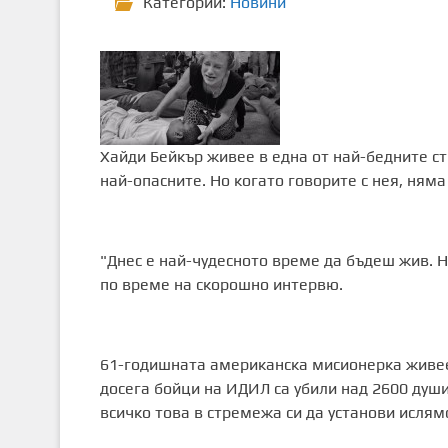
Категории:
Новини
Хайди Бейкър живее в една от най-бедните ст
най-опасните. Но когато говорите с нея, няма
"Днес е най-чудесното време да бъдеш жив. Н
по време на скорошно интервю.
61-годишната американска мисионерка живее 
досега бойци на ИДИЛ са убили над 2600 души
всичко това в стремежа си да установи ислям