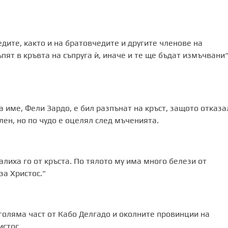
едите, както и на братовчедите и другите членове на
пят в кръвта на съпруга ѝ, иначе и те ще бъдат измъчвани“
а име, Фели Зардо, е бил разпънат на кръст, защото отказа
ален, но по чудо е оцелял след мъченията.
алиха го от кръста. По тялото му има много белези от
за Христос."
голяма част от Кабо Делгадо и околните провинции на
истос.