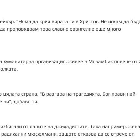
ейкър. "Няма да крия вярата си в Христос. Не искам да бъд
 да проповядвам това славно евангелие още много
нска хуманитарна организация, живее в Мозамбик повече от 
болката.
з цялата страна. "В разгара на трагедията, Бог прави най-
 ни", добавя тя.
 избягали от лапите на джихадистите. Така например, жена
от радикални мюсюлмани, защото отказва да се отрече от