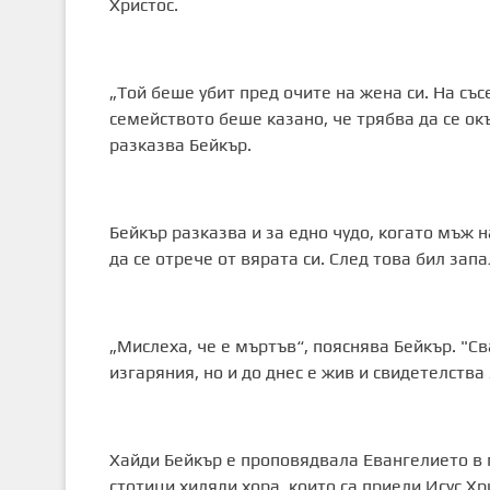
Христос.
„Той беше убит пред очите на жена си. На със
семейството беше казано, че трябва да се окъ
разказва Бейкър.
Бейкър разказва и за едно чудо, когато мъж н
да се отрече от вярата си. След това бил зап
„Мислеха, че е мъртъв“, пояснява Бейкър. "Св
изгаряния, но и до днес е жив и свидетелства 
Хайди Бейкър е проповядвала Евангелието в 
стотици хиляди хора, които са приели Исус Хр