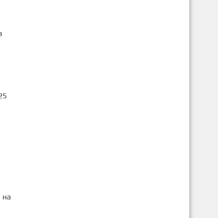
а
25
 на