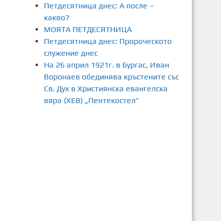
Петдесятница днес: А после –
какво?
МОЯТА ПЕТДЕСЯТНИЦА
Петдесятница днес: Пророческото
служение днес
На 26 април 1921г. в Бургас, Иван
Воронаев обединява кръстените със
Св. Дух в Християнска евангелска
вяра (ХЕВ) „Пентекостел”