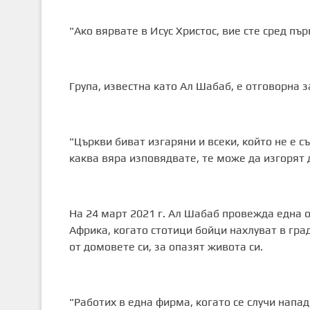
"Ако вярвате в Исус Христос, вие сте сред пъ
Група, известна като Ал Шабаб, е отговорна з
"Църкви биват изгаряни и всеки, който не е с
каква вяра изповядвате, те може да изгорят 
На 24 март 2021 г. Ал Шабаб провежда една 
Африка, когато стотици бойци нахлуват в гра
от домовете си, за опазят живота си.
"Работих в една фирма, когато се случи нападе