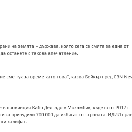
рани на земята – държава, която сега се смята за една от
 да останете с такова впечатление.
ие сме тук за време като това", казва Бейкър пред CBN Ne
в провинция Кабо Делгадо в Мозамбик, където от 2017 г.
 и са принудили 700 000 да избягат от страната. ИДИЛ пра
ски халифат.