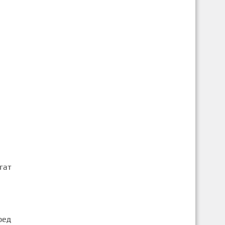
гат
ред