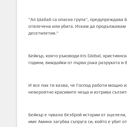
"Ал Шабаб са опасна група“, предупреждава Б
отвлечена или убита. Искам да продължавам
десетилетия."
Бейкър, която ръководи Iris Global, христия
години, виждайки от първа ръка разрухата и 
И все пак тя казва, че Господ работи мощно и
невероятно красивите неща и изтрива сълзите
Бейкър е чувала безброй истории от оцелели,
име Амина загубва съпруга си, който е убит 