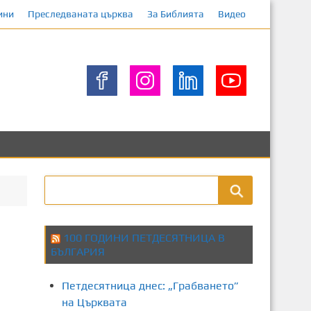
ини
Преследваната църква
За Библията
Видео
100 ГОДИНИ ПЕТДЕСЯТНИЦА В
БЪЛГАРИЯ
Петдесятница днес: „Грабването”
на Църквата