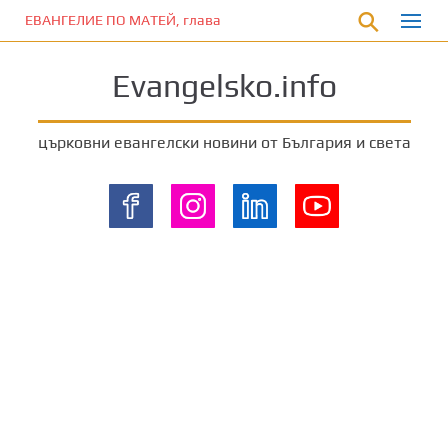
П
ЕВАНГЕЛИЕ ПО МАТЕЙ, глава 11:12
р
е
Evangelsko.info
м
и
н
църковни евангелски новини от България и света
е
т
е
к
ъ
м
о
с
н
о
в
н
о