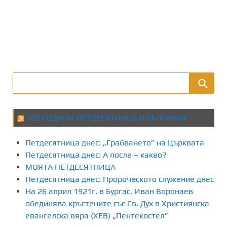
100 ГОДИНИ ПЕТДЕСЯТНИЦА В БЪЛГАРИЯ
Петдесятница днес: „Грабването” на Църквата
Петдесятница днес: А после – какво?
МОЯТА ПЕТДЕСЯТНИЦА
Петдесятница днес: Пророческото служение днес
На 26 април 1921г. в Бургас, Иван Воронаев
обединява кръстените със Св. Дух в Християнска
евангелска вяра (ХЕВ) „Пентекостел”