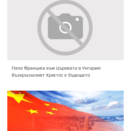
Папа Франциск към Църквата в Унгария:
Възкръсналият Христос е бъдещето