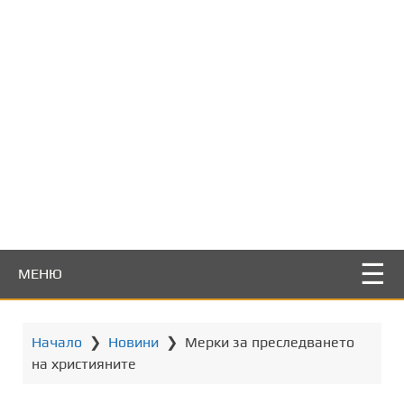
т
о
с
ъ
д
ъ
р
ж
а
н
и
е
МЕНЮ
Начало
❯
Новини
❯
Mерки за преследването
на християните