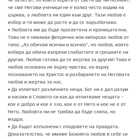
че сме Негови ученици не е колко често ходим на
църква, а любовта ни един към друг. Тази любов е
избор и тя може да расте и да се задълбочава.
• Любовта им да бъде просветена и проницателна.
Това не е някаква феерична или хипарска любов от
типа: „Аз обичам всички и всичко”, но любов, която
избира да обича въпреки слабостите и грешките на
другия. Любов готова да се жертва за другия! Това е
любов основана не върху чувства, но върху
познаването на Христос и разбирането на Неговата
любов и жертва за нас.
• Да изпитват различните неща. Бог ни е дал разум
и насоки в Словото си как да изпитваме нещата –
кое е добро и кое е зло, кое е от Него и кое не е от
Него. Любовта ни не трябва да бъде сляпа, но
мъдра.
• Да бъдат изпълнени с плодовете на правдата.
Доказателство, че имаме Божията любов в себе си