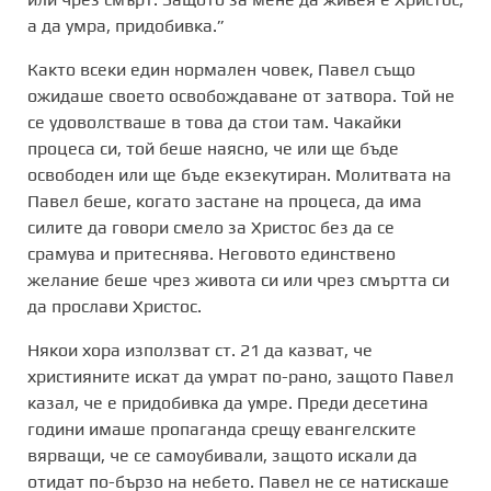
а да умра, придобивка.”
Както всеки един нормален човек, Павел също
ожидаше своето освобождаване от затвора. Той не
се удоволстваше в това да стои там. Чакайки
процеса си, той беше наясно, че или ще бъде
освободен или ще бъде екзекутиран. Молитвата на
Павел беше, когато застане на процеса, да има
силите да говори смело за Христос без да се
срамува и притеснява. Неговото единствено
желание беше чрез живота си или чрез смъртта си
да прослави Христос.
Някои хора използват ст. 21 да казват, че
християните искат да умрат по-рано, защото Павел
казал, че е придобивка да умре. Преди десетина
години имаше пропаганда срещу евангелските
вярващи, че се самоубивали, защото искали да
отидат по-бързо на небето. Павел не се натискаше