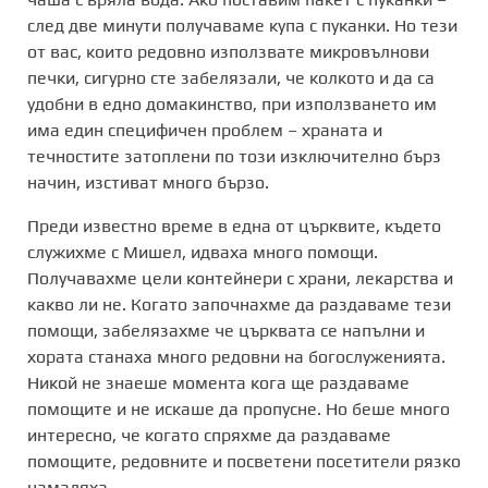
след две минути получаваме купа с пуканки. Но тези
от вас, които редовно използвате микровълнови
печки, сигурно сте забелязали, че колкото и да са
удобни в едно домакинство, при използването им
има един специфичен проблем – храната и
течностите затоплени по този изключително бърз
начин, изстиват много бързо.
Преди известно време в една от църквите, където
служихме с Мишел, идваха много помощи.
Получавахме цели контейнери с храни, лекарства и
какво ли не. Когато започнахме да раздаваме тези
помощи, забелязахме че църквата се напълни и
хората станаха много редовни на богослуженията.
Никой не знаеше момента кога ще раздаваме
помощите и не искаше да пропусне. Но беше много
интересно, че когато спряхме да раздаваме
помощите, редовните и посветени посетители рязко
намаляха.