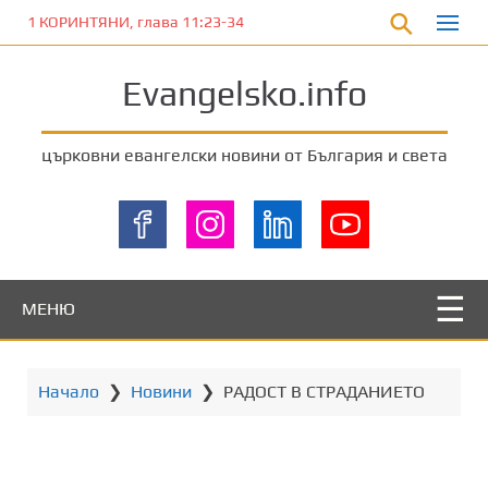
П
1 КОРИНТЯНИ, глава 11:23-34
р
е
Evangelsko.info
м
и
н
църковни евангелски новини от България и света
е
т
е
к
ъ
м
МЕНЮ
о
с
н
Начало
❯
Новини
❯
РАДОСТ В СТРАДАНИЕТО
о
в
н
о