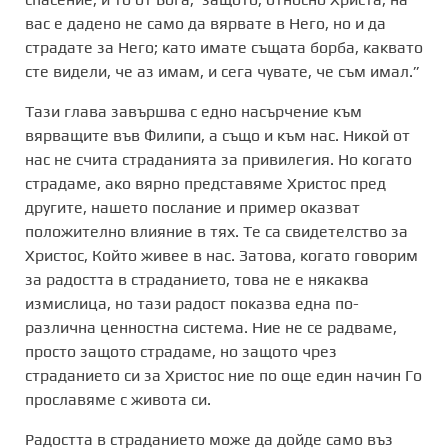
вас е дадено не само да вярвате в Него, но и да
страдате за Него; като имате същата борба, каквато
сте видели, че аз имам, и сега чувате, че съм имал.”
Тази глава завършва с едно насърчение към
вярващите във Филипи, а също и към нас. Никой от
нас не счита страданията за привилегия. Но когато
страдаме, ако вярно представяме Христос пред
другите, нашето послание и пример оказват
положително влияние в тях. Те са свидетелство за
Христос, Който живее в нас. Затова, когато говорим
за радостта в страданието, това не е някаква
измислица, но тази радост показва една по-
различна ценностна система. Ние не се радваме,
просто защото страдаме, но защото чрез
страданието си за Христос ние по още един начин Го
прославяме с живота си.
Радостта в страданието може да дойде само въз