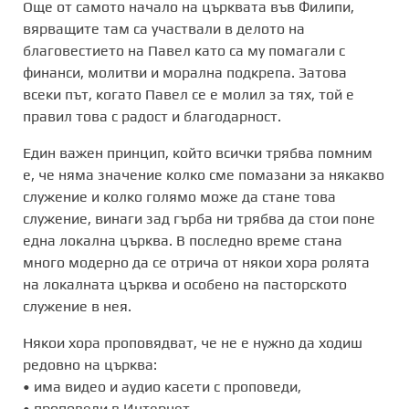
Още от самото начало на църквата във Филипи,
вярващите там са участвали в делото на
благовестието на Павел като са му помагали с
финанси, молитви и морална подкрепа. Затова
всеки път, когато Павел се е молил за тях, той е
правил това с радост и благодарност.
Един важен принцип, който всички трябва помним
е, че няма значение колко сме помазани за някакво
служение и колко голямо може да стане това
служение, винаги зад гърба ни трябва да стои поне
една локална църква. В последно време стана
много модерно да се отрича от някои хора ролята
на локалната църква и особено на пасторското
служение в нея.
Някои хора проповядват, че не е нужно да ходиш
редовно на църква:
• има видео и аудио касети с проповеди,
• проповеди в Интернет,