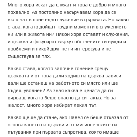
Много хора искат да служат и това е добро и много
похвално. Аз постоянно насърчавам хора да се
включат в поне едно служение в църквата. Но какво
става, когато дойдат трудни моменти в служението
ни или в живота ни? Някои хора оставят и служения,
и църква и фокусират върху собствените си нужди и
проблеми и никой друг не ги интересува и не
съществува за тях.
Какво става, когато започне гонение срещу
църквата и от това дали ходиш на църква зависи
дали ще останеш на работното си място или ще
бъдеш уволнен? Аз зная каква е цената да си
вярващ, когато беше опасно да си такъв. Но за
жалост, много хора избират лекия път.
Какво щеше да стане, ако Павел се беше отказал от
основаването на църкви и от мисионерските си
пътувания при първата съпротива, която имаше