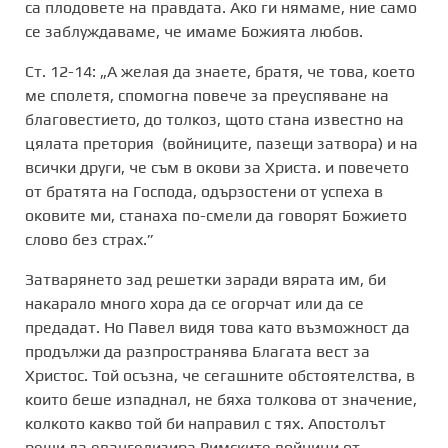
са плодовете на правдата. Ако ги нямаме, ние само
се заблуждаваме, че имаме Божията любов.
Ст. 12-14: „А желая да знаете, братя, че това, което
ме сполетя, спомогна повече за преуспяване на
благовестието, до толкоз, щото стана известно на
цялата претория (войниците, пазещи затвора) и на
всички други, че съм в окови за Христа. и повечето
от братята на Господа, одързостени от успеха в
оковите ми, станаха по-смели да говорят Божието
слово без страх.”
Затварянето зад решетки заради вярата им, би
накарало много хора да се огорчат или да се
предадат. Но Павел видя това като възможност да
продължи да разпространява Благата вест за
Христос. Той осъзна, че сегашните обстоятелства, в
които беше изпаднал, не бяха толкова от значение,
колкото какво той би направил с тях. Апостолът
реши да евангелизира Римските войници от