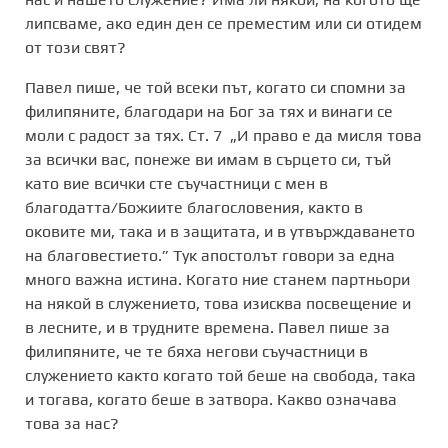
липсваме, ако един ден се преместим или си отидем
от този свят?
Павел пише, че той всеки път, когато си спомни за
филипяните, благодари на Бог за тях и винаги се
моли с радост за тях. Ст. 7 „И право е да мисля това
за всички вас, понеже ви имам в сърцето си, тъй
като вие всички сте съучастници с мен в
благодатта/Божиите благословения, както в
оковите ми, така и в защитата, и в утвърждаването
на благовестието.” Тук апостолът говори за една
много важна истина. Когато ние станем партньори
на някой в служението, това изисква посвещение и
в лесните, и в трудните времена. Павел пише за
филипяните, че те бяха негови съучастници в
служението както когато той беше на свобода, така
и тогава, когато беше в затвора. Какво означава
това за нас?