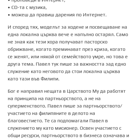
• CD-та с музика,
• можеш да правиш дарения по Интернет.
И според тях, моделът за ходене и посвещаване на
една локална църква вече е напълно остарял. Само
не зная как тези хора получават пасторско
обрижване, когато преминават през криза, когато
се женят, или някой от семейството умре, но това е
друга тема. Павел тук пише за важността зад едно
служение като неговото да стои локална църква
като тази във Филипи.
Бог е направил нещата в Царството Му да работят
на принципа на партньорството, а не на
суперменството. Павел пише за партньорството/
участието на филипяните в делото на
благовестието. Те са подпомагали Павел в
служението му като мисионер. Освен участието с
общи ресурси, партньорството в бизнеса означава и