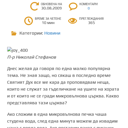
ОБНОВЕНА НА
КОМЕНТАРИ
30.08.2009
0
ВРЕМЕ ЗА ЧЕТЕНЕ
ПРЕГЛЕЖДАНИЯ
10 мин
365
Категории:
Новини
П-р Николай Стефанов
Днес желая да говоря по една малко популярна
тема. Не зная защо, но сякаш в последно време
Святият Дух все ме кара да проповядвам неща,
които не служат за гъделичкане на ушите на хората
и от които не се гради микровълнова църква. Какво
представлява тази църква?
Ако сложим в една микровълнова печка чаша
студена вода, след една минута можем да извадим
чаша с вряла вода. Ако поставим пакет с пуканки –