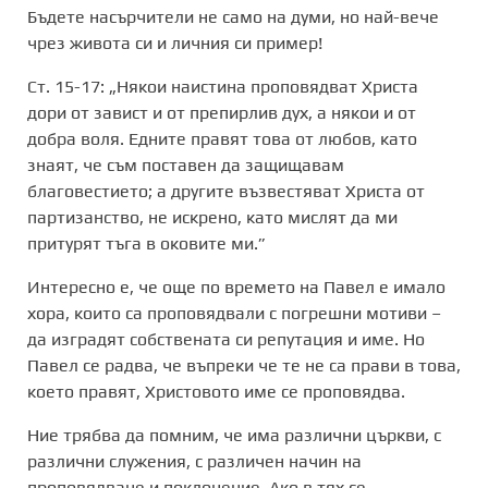
Бъдете насърчители не само на думи, но най-вече
чрез живота си и личния си пример!
Ст. 15-17: „Някои наистина проповядват Христа
дори от завист и от препирлив дух, а някои и от
добра воля. Едните правят това от любов, като
знаят, че съм поставен да защищавам
благовестието; а другите възвестяват Христа от
партизанство, не искрено, като мислят да ми
притурят тъга в оковите ми.”
Интересно е, че още по времето на Павел е имало
хора, които са проповядвали с погрешни мотиви –
да изградят собствената си репутация и име. Но
Павел се радва, че въпреки че те не са прави в това,
което правят, Христовото име се проповядва.
Ние трябва да помним, че има различни църкви, с
различни служения, с различен начин на
проповядване и поклонение. Ако в тях се