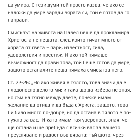
да умира. С тези думи той просто казва, че ако се
наложи да умре заради вярата си, той е готов да го
направи.
Смисълът на живота на Павел беше да прокламира
Христос, а не нещата, след които тичат много от
хората от света – пари, известност, сила,
удоволствия и престиж. И ако той нямаше
възможност да прави това, той беше готов да умре,
защото останалите неща нямаха смисъл за него.
Ст. 22-26: „Но ако живея в тялото, това значи да е
плодоносно делото ми; и така що да избера не зная,
но съм на тясно между двете, понеже имам
желание да отида и да бъда с Христа, защото, това
би било много по-добре; но да остана в тялото е по-
нужно за вас. И като имам тая увереност, зная, че
ще остана и ще пребъда с всички вас за вашето
преуспяване и радост във вярата; тъй щото, чрез