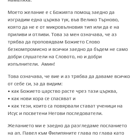
Моето желание е с Божията помощ заедно да
изградим една църква тук, във Велико Търново,
която да не е от микровълновия тип или да е на
приливи и отливи. Това за мен означава, че аз
трябва да проповядвам Божието Слово
безкомпромисно и всички заедно да бъдем не само
добри слушатели на Словото, но и добри
изпълнители. Амин!
Това означава, че вие и аз трябва да даваме всичко
от себе си, за да видим:
• как Божието царство расте чрез тази църква,
• как нови хора се спасяват и
• как тези, които са повярвали стават ученици на
Исус и посветени Негови последователи.
Желанието ми е заедно да разгледаме посланието
на ап. Павел към Филипяните глава по глава като