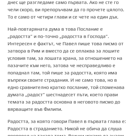
днес ще разгледаме само първата. Ако не сте го
чели скоро, ви препоръчвам да го прочете цялото.
То е само от четири глави и се чете на един дъх.
Най-повтаряната дума в това Послание е
„радостта” и по-точно „радостта в Господа”.
Интересен е фактът, че Павел пише това писмо от
затвора в Рим и вместо да се оплаква за лошите
условия там, за лошата храна, за отношението на
пазачите към него, затова че несправедливо е
попаднал там, той пише за радостта, която има
въпреки своите страдания. И не само това, но в
едно сравнително кратко послание, той споменава
думата „радост” шестнадесет пъти, което прави
темата за радостта основна в неговото писмо до
вярващите във Филипи.
Радостта, за която говори Павел в първата глава е:
Радостта в страданието. Никой не обича да слуша
проповед на такава тема. Всички искаме да знаем