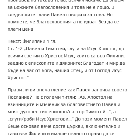
за Божиите благословения и това не е лошо. В
следващите глави Павел говори и за това. Но
помнете, че благословенията не идват без да се
плати цена.
Текст: Филипяни 1 гл.
Ст. 1-2 „Павел и Тимотей, слуги на Исус Христос, до
всички светии в Христос Исус, които са във Филипи,
заедно с епископите и дяконите: Благодат и мир да
бъде на вас от Бога, нашия Отец, и от Господ Исус
Христос.”
Прави ли ви впечатление как Павел започва своето
Послание? Не с големи титли: „Аз, Апостол на
езичниците и мъченик за благовестието Павел и
моят духовен син епископ/пастор Тимотей…”, а
„слуги/роби Исус Христови…” До този момент Павел
беше основал вече доста църкви, включително и
тази във Филипи и имаше пълното право да се