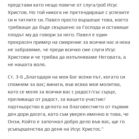
представи като нещо повече от слуга/роб Исус
Христов. Но той никога не претендираше с успехите
си и титлите си. Павел просто вършеше това, което
трябваше да бъде свършено за Господа и оставяше
плодът му да говори за него. Павел е един
прекрасен пример на смирение за всички нас и нека
не забравяме, че преди всичко сме слуги Исус
Христови и че трябва да изпълняваме Неговата, а
не нашата воля.
Ст. 3-6 „Благодаря на моя Бог всеки път, когато си
спомням за вас; винаги, във всяка моя молитва,
като се моля за всички вас с радост/със сърце,
преливащо от радост, за вашето участие/
партньорство в делото на благовестието от първия
ден дори досега, като съм уверен именно в това, че
Онзи, Който е започнал добро дело във вас, ще го
усъвършенства до деня на Исус Христос.”