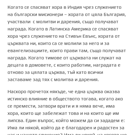
Когато се спасяват хора в Индия чрез служението
на български мисионери – хората от цяла България,
участвали с молитви и дарения, също получават
награда. Когато в Латинска Америка се спасяват
хора чрез служението на Стивън Евънс, хората от
църквата ни, които са се молили за него и за
евангелизациите, които прави там, също получават
награда. Когато тимове от църквата ни служат на
децата в домовете, с които работим, наградата е
отново за цялата църква, тъй като всички
заставаме зад тях с молитва и дарения.
Наскоро прочетох някъде, че една църква оказва
истинско влияние в обществото тогава, когато ако
се премести, затвори врати и я няма вече, има
хора, които ще забележат това и на които ще им
липсва. Един въпрос, който можем да си зададем е:
Има ли някой, който да е благодарен и радостен за
нас и нашето служение? Има ли някой, на когото ще