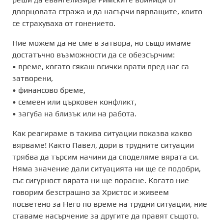
дворцовата стража и да насърчи вярващите, които
се страхуваха от гонението.
Ние можем да не сме в затвора, но също имаме
достатъчно възможности да се обезсърчим:
• време, когато сякаш всички врати пред нас са
затворени,
• финансово бреме,
• семеен или църковен конфликт,
• загуба на близък или на работа.
Как реагираме в такива ситуации показва какво
вярваме! Както Павел, дори в трудните ситуации
трябва да търсим начини да споделяме вярата си.
Няма значение дали ситуацията ни ще се подобри,
със сигурност вярата ни ще порасне. Когато ние
говорим безстрашно за Христос и живеем
посветено за Него по време на трудни ситуации, ние
ставаме насърчение за другите да правят същото.