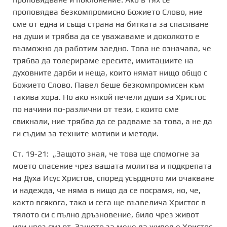
проповядва безкомпромисно Божието Слово, ние
сме от една и съща страна на битката за спасяване
на души и трябва да се уважаваме и доколкото е
възможно да работим заедно. Това не означава, че
трябва да толерираме ересите, имитациите на
духовните дарби и неща, които нямат нищо общо с
Божието Слово. Павел беше безкомпромисен към
такива хора. Но ако някой печели души за Христос
по начини по-различни от тези, с които сме
свикнали, ние трябва да се радваме за това, а не да
ги съдим за техните мотиви и методи.
Ст. 19-21: „Защото зная, че това ще спомогне за
моето спасение чрез вашата молитва и подкрепата
на Духа Исус Христов, според усърдното ми очакване
и надежда, че няма в нищо да се посрамя, но, че,
както всякога, така и сега ще възвелича Христос в
тялото си с пълно дръзновение, било чрез живот
или чрез смърт. Защото за мене да живея е Христос,