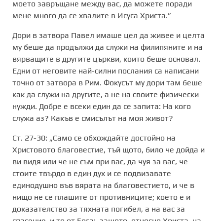
моето завръщане между вас, да можете поради
мене много да се хвалите в Исуса Христа.”
Дори в затвора Павел имаше цел да живее и целта
му беше да продължи да служи на филипяните и на
вярващите в другите църкви, които беше основал.
Едни от неговите най-силни послания са написани
точно от затвора в Рим. Фокусът му дори там беше
как да служи на другите, а не на своите физически
нужди. Добре е всеки един да се запита: На кого
служа аз? Какъв е смисълът на моя живот?
Ст. 27-30: „Само се обхождайте достойно на
Христовото благовестие, тъй щото, било че дойда и
ви видя или че не съм при вас, да чуя за вас, че
стоите твърдо в един дух и се подвизавате
единодушно във вярата на благовестието, и че в
нищо не се плашите от противниците; което е и
доказателство за тяхната погибел, а на вас за
спасение, и то от Бога; защото, относно Христа, на