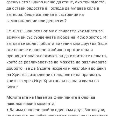
срещу него? Какво щеше да стане, ако той вместо
да остави радостта в Господа да му дава сила в
затвора, беше изпаднал в състояние на
самосъжаление или депресия?
Ст. 8-11: „Защото Бог ми е свидетел как милея за
всички ви със сърдечната любов на Исус Христос. И
затова се моля любовта ви (един към друг) да бъде
все повече и повече изобилно просветена и
проницателна във всичко, за да изпитвате нещата,
които се различават/за да можете да различавате
доброто,, за да бъдете искрени и незлобни до деня
на Христос, изпълнени с плодовете на правдата,
които са чрез Исус Христос, за слава и хвала на
Бога.”
Молитвата на Павел за филипяните включва
няколко важни момента:
• Да имат повече любов един към друг. Бог ни учи,
че белегът, по който хората от света ще ни познаят,