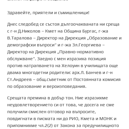
Здравейте, приятели и съмишленици!
Днес следобед се състоя дългоочакваната ни среща
с г-н Д.Николов – Кмет на Община Бургас, г-жа
В.Таралова – Директор на Дирекция „Образование и
демографски въпроси“ и г-жа Зл.Георгиева –
Директор на Дирекция „Правно-нормативно
обслужване“. Заедно с мен изразиха позиция
против натрапването на Хелоуин в училищата още
двама многодетни родители: арх.Л. Банчев и г-н
Ст.Андреев – общ.съветник от Постоянната комисия
по образование и вероизповедания.
Срещата премина в добър тон. Ние изразихме
неудовлетворението си от това, че досега не сме
получили смислен отговор на въпросите,
повдигнати в писмата ни до РИО, Кмета и МОНК и
припомнихме чл.2(2) от Закона за предучилищното