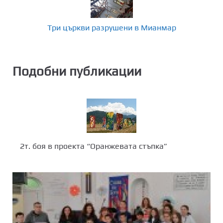
Три църкви разрушени в Мианмар
Подобни публикации
2т. боя в проекта “Оранжевата стъпка”