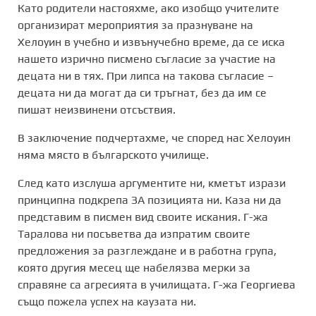
Като родители настояхме, ако изобщо учителите
организират мероприятия за празнуване на
Хелоуин в учебно и извънучебно време, да се иска
нашето изрично писмено съгласие за участие на
децата ни в тях. При липса на такова съгласие –
децата ни да могат да си тръгнат, без да им се
пишат неизвинени отсъствия.
В заключение подчертахме, че според нас Хелоуин
няма място в българското училище.
След като изслуша аргументите ни, кметът изрази
принципна подкрепа ЗА позицията ни. Каза ни да
представим в писмен вид своите искания. Г-жа
Таралова ни посъветва да изпратим своите
предложения за разглеждане и в работна група,
която другия месец ще набелязва мерки за
справяне са агресията в училищата. Г-жа Георгиева
също пожела успех на каузата ни.