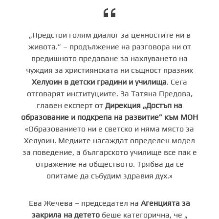
„Предстои голям диалог за ценностите ни в
живота.” – продължение на разговора ни от
предишното предаване за нахлуването на
чуждия за християнската ни същност празник
Хелуоин в детски градини и училища
. Сега
отговарят институциите. За Татяна Предова,
главен експерт от
Дирекция „Достъп на
образование и подкрепа на развитие” към МОН
«Образованието ни е светско и няма място за
Хелуоин. Медиите насаждат определен модел
за поведение, а българското училище все пак е
отражение на обществото. Трябва да се
опитаме да събудим здравия дух.»
Ева Жечева – председател на
Агенцията за
закрила на детето
беше категорична, че „