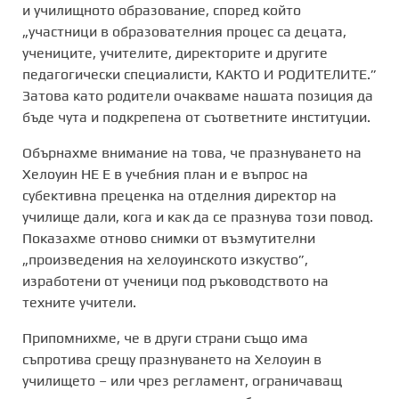
и училищното образование, според който
„участници в образователния процес са децата,
учениците, учителите, директорите и другите
педагогически специалисти, КАКТО И РОДИТЕЛИТЕ.”
Затова като родители очакваме нашата позиция да
бъде чута и подкрепена от съответните институции.
Обърнахме внимание на това, че празнуването на
Хелоуин НЕ Е в учебния план и е въпрос на
субективна преценка на отделния директор на
училище дали, кога и как да се празнува този повод.
Показахме отново снимки от възмутителни
„произведения на хелоуинското изкуство”,
изработени от ученици под ръководството на
техните учители.
Припомнихме, че в други страни също има
съпротива срещу празнуването на Хелоуин в
училището – или чрез регламент, ограничаващ