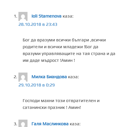
Ioli Stamenova
каза:
28.10.2018 в 23:43
Бог да вразуми всички българи ,всички
родители и всички младежи !Бог да
вразуми управляващите на тая страна и да
им даде мъдрост !Амин !
Милка Биандова
каза:
29.10.2018 в 0:29
Господи махни този отвратителен и
сатанински празник ! Амин!
Галя Маслинкова
каза: