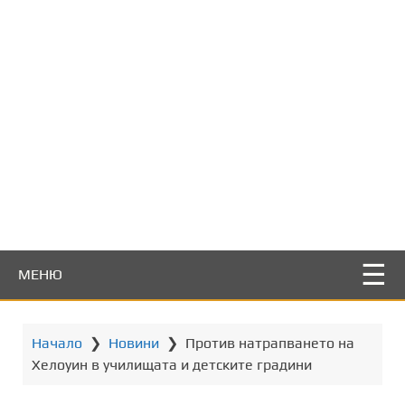
т
о
с
ъ
д
ъ
р
ж
а
н
и
е
МЕНЮ
Начало
❯
Новини
❯
Против натрапването на
Хелоуин в училищата и детските градини