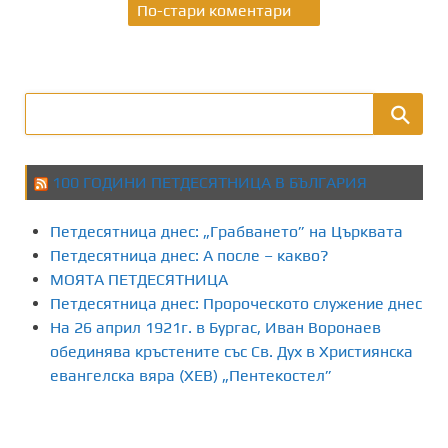
Н
По-стари коментари
а
в
и
г
100 ГОДИНИ ПЕТДЕСЯТНИЦА В БЪЛГАРИЯ
а
Петдесятница днес: „Грабването” на Църквата
ц
Петдесятница днес: А после – какво?
и
МОЯТА ПЕТДЕСЯТНИЦА
Петдесятница днес: Пророческото служение днес
я
На 26 април 1921г. в Бургас, Иван Воронаев
обединява кръстените със Св. Дух в Християнска
з
евангелска вяра (ХЕВ) „Пентекостел”
а
к