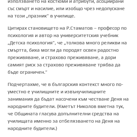
използването на костюми и атрибути, асоциирани
със смърт и насилие, или изобщо чрез недопускане
на този „празник” в училище.
Цитирах становището на Р.Стаматов – професор по
психология и автор на университетския учебник
„Детска психология”, че „толкова много реликви на
смъртта, биха могли да породят освен радостно
преживяване, и страхово преживяване, а дори
самият риск за страхово преживяване трябва да
бъде ограничен.”
Подчертахме, че в българския контекст много по-
уместно е училищните и извънучилищните
занимания да бъдат насочени към честване Деня на
народните будители. (Кметът Николов вметна тук,
че Общината гласува допълнителни средства на
училищата именно за отбелязването на Деня на
народните будители.)