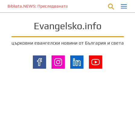
П
Bibliata.NEWS: Преследваната църква [4 декември 2025]
р
е
Evangelsko.info
м
и
н
църковни евангелски новини от България и света
е
т
е
к
ъ
м
о
с
н
о
в
н
о