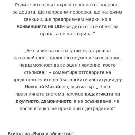
Родителите носят първостепенна отговорност
за децата. Ще направим проверка, ще наложим
санкции, ще предприемем мерки, но в
Конвенцията на ООН
за детето то е обект на
права, а не на закрила.”
„Безсилие на институциите, вътрешна
разколебаност, цялостно неумение и незнание,
невъзможност да се оцени явление, което
стъписва!” – коментира отговорите на
представителите на българските институции д-р
Николай Михайлов, психиатър. „ Чрез
празничната система нахлува
дидактиката на
окултното, демоничното
, а не осъзнаваме, че
после всичко ще приключи с деградация!”
Екипът на „Вяра и общество”