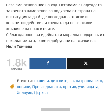
Сега сме отново ние на ход. Оставаме с надеждата
заявеното намерение за подкрепа от страна на
институцията да бъде последвано от ясни и
конкретни действия и срещата да не се окаже
хвърляне на прах в очите.
С благодарност за идейната и морална подкрепа, и с
пожелание за здраве и добруване на всички вас:
Нели Тончева
1.8k
SHARES
Етикети:
градини
,
детските
,
на
,
натрапването
,
новини
,
Преследваната
,
против
,
училищата
,
Хелоуин
,
Църква