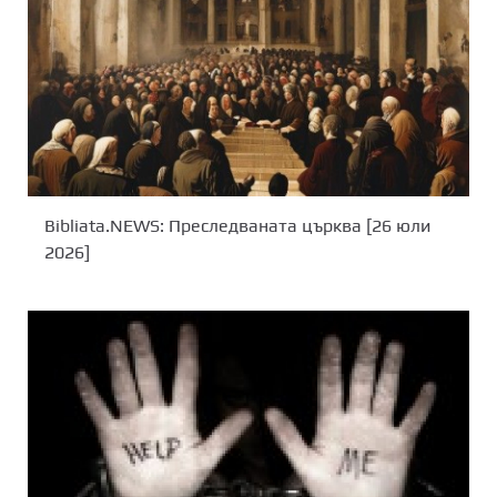
Bibliata.NEWS: Преследваната църква [26 юли
2026]