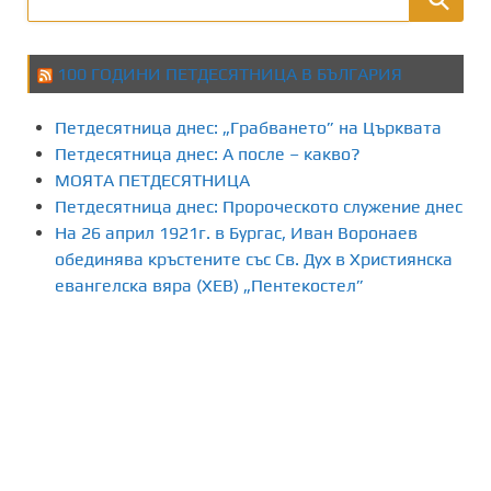
100 ГОДИНИ ПЕТДЕСЯТНИЦА В БЪЛГАРИЯ
Петдесятница днес: „Грабването” на Църквата
Петдесятница днес: А после – какво?
МОЯТА ПЕТДЕСЯТНИЦА
Петдесятница днес: Пророческото служение днес
На 26 април 1921г. в Бургас, Иван Воронаев
обединява кръстените със Св. Дух в Християнска
евангелска вяра (ХЕВ) „Пентекостел”