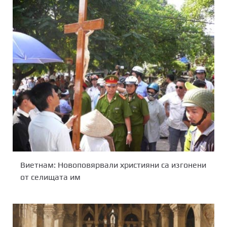
Виетнам: Новоповярвали християни са изгонени
от селищата им