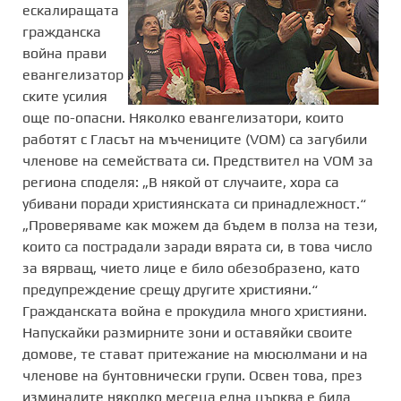
ескалиращата
гражданска
война прави
евангелизатор
ските усилия
още по-опасни. Няколко евангелизатори, които
работят с Гласът на мъчениците (VOM) са загубили
членове на семействата си. Предствител на VOM за
региона споделя: „В някой от случаите, хора са
убивани поради християнската си принадлежност.“
„Проверяваме как можем да бъдем в полза на тези,
които са пострадали заради вярата си, в това число
за вярващ, чието лице е било обезобразено, като
предупреждение срещу другите християни.“
Гражданската война е прокудила много християни.
Напускайки размирните зони и оставяйки своите
домове, те стават притежание на мюсюлмани и на
членове на бунтовнически групи. Освен това, през
изминалите няколко месеца една църква е била