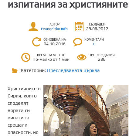
изпитания за християните
АВТОР
СЪЗДАДЕН
29.06.2012
Evangelsko.info
ОБНОВЕНА НА
КОМЕНТАРИ
04.10.2016
0
ВРЕМЕ ЗА ЧЕТЕНЕ
ПРЕГЛЕЖДАНИЯ
По-малко от 1 мин
286
Категории:
Преследваната църква
Християните в
Сирия, които
споделят
вярата си
винаги са
срещали
опасности, но