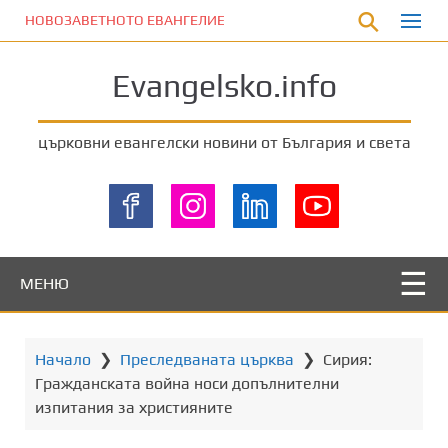
П
НОВОЗАВЕТНОТО ЕВАНГЕЛИЕ
р
е
Evangelsko.info
м
и
н
църковни евангелски новини от България и света
е
т
е
к
ъ
м
МЕНЮ
о
с
н
Начало
❯
Преследваната църква
❯
Сирия:
о
Гражданската война носи допълнителни
в
изпитания за християните
н
о