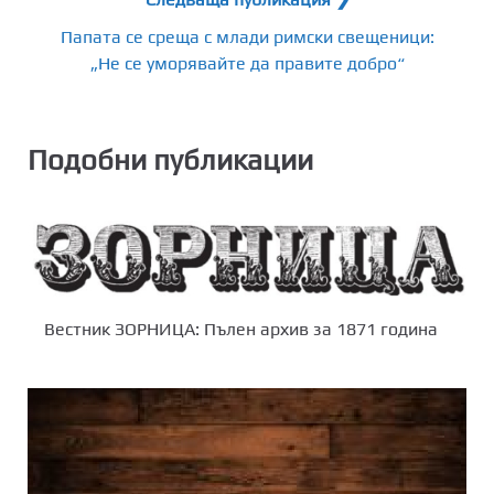
Папата се среща с млади римски свещеници:
„Не се уморявайте да правите добро“
Подобни публикации
Вестник ЗОРНИЦА: Пълен архив за 1871 година