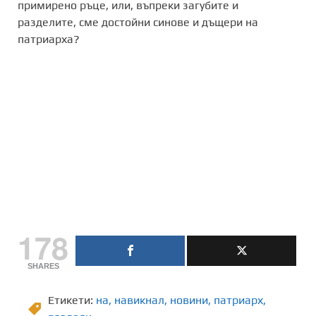
примирено ръце, или, въпреки загубите и
разделите, сме достойни синове и дъщери на
патриарха?
178
SHARES
Етикети:
на
,
навикнал
,
новини
,
патриарх
,