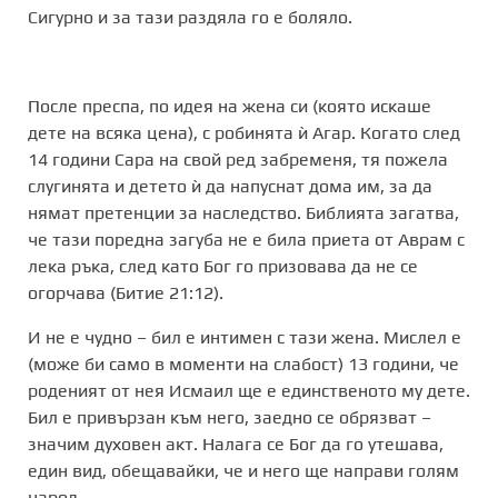
Сигурно и за тази раздяла го е боляло.
После преспа, по идея на жена си (която искаше
дете на всяка цена), с робинята ѝ Агар. Когато след
14 години Сара на свой ред забременя, тя пожела
слугинята и детето ѝ да напуснат дома им, за да
нямат претенции за наследство. Библията загатва,
че тази поредна загуба не е била приета от Аврам с
лека ръка, след като Бог го призовава да не се
огорчава (Битие 21:12).
И не е чудно – бил е интимен с тази жена. Мислел е
(може би само в моменти на слабост) 13 години, че
роденият от нея Исмаил ще е единственото му дете.
Бил е привързан към него, заедно се обрязват –
значим духовен акт. Налага се Бог да го утешава,
един вид, обещавайки, че и него ще направи голям
народ.