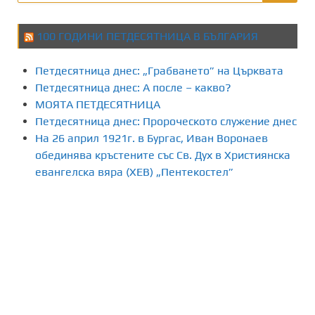
100 ГОДИНИ ПЕТДЕСЯТНИЦА В БЪЛГАРИЯ
Петдесятница днес: „Грабването” на Църквата
Петдесятница днес: А после – какво?
МОЯТА ПЕТДЕСЯТНИЦА
Петдесятница днес: Пророческото служение днес
На 26 април 1921г. в Бургас, Иван Воронаев
обединява кръстените със Св. Дух в Християнска
евангелска вяра (ХЕВ) „Пентекостел”