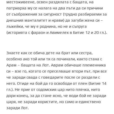
местоживеене, освен раздялата с бащата, на
патриарха му се налага на два пъти да си причини
от съображения за сигурност (трудно разбираеми за
днешния манталитет и нрави) да загуби жена си –
лъжейки, че му е роднина, но не и съпруга
(историята с фараон и Авимелех в Битие 12 и 20 гл.).
Знаете как се обича дете на брат или сестра,
особено ако той или тя са починали, както стана с
Арам – бащата на Лот. Аврам обичаше племенника
си – взе го, когато се преселваше втори път, при все
че заради свада с говедарите после се раздели с
него. Отиде на бой да го освободи от плен (Битие 14
гл.). Не прие от содомския цар нито плячка, нито
дори конец, за да стане ясно, че води бой не заради
царя, не заради користите, но само и единствено
заради Лот.