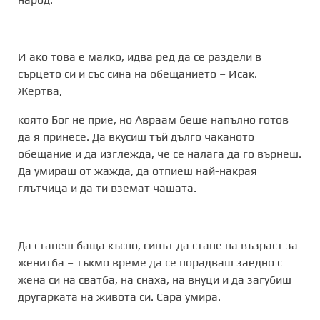
И ако това е малко, идва ред да се раздели в
сърцето си и със сина на обещанието – Исак.
Жертва,
която Бог не прие, но Авраам беше напълно готов
да я принесе. Да вкусиш тъй дълго чаканото
обещание и да изглежда, че се налага да го върнеш.
Да умираш от жажда, да отпиеш най-накрая
глътчица и да ти вземат чашата.
Да станеш баща късно, синът да стане на възраст за
женитба – тъкмо време да се порадваш заедно с
жена си на сватба, на снаха, на внуци и да загубиш
другарката на живота си. Сара умира.