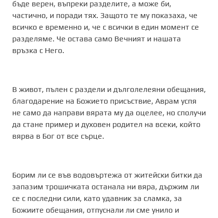
бъде верен, въпреки разделите, а може би,
частично, и поради тях. Защото те му показаха, че
всичко е временно и, че с всички в един момент се
разделяме. Че остава само Вечният и нашата
връзка с Него.
В живот, пълен с раздели и дълголелеяни обещания,
благодарение на Божието присъствие, Аврам успя
не само да направи вярата му да оцелее, но сполучи
да стане пример и духовен родител на всеки, който
вярва в Бог от все сърце.
Борим ли се във водовъртежа от житейски битки да
запазим трошичката останала ни вяра, държим ли
се с последни сили, като удавник за сламка, за
Божиите обещания, отпуснали ли сме унило и