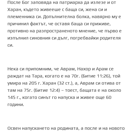
После Бог заповяда на патриарха да излезе и от
Харан, където живееше с баща си, жена си и
племенника си. Допълнителна болка, навярно му е
причинил фактът, че оставя баща си приживе,
противно на разпространеното мнение, че първо е
изпълнил синовния си дълг, погребвайки родителя
си.
Нека си припомним, че Аврам, Нахор и Арам се
раждат на Тара, когато е на 70г. (Битие 11:26), той
умира на 205 г. Харан (32 ст.), а, Аврам си отива от
там на 75г. (Битие 12:4) – тоест, бащата е на около
145 г., когато синът го напуска и живее още 60
години.
Освен напускането на родината, а после и на новото