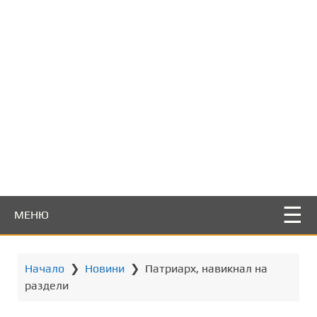
т
о
с
ъ
д
ъ
р
ж
а
н
и
е
МЕНЮ
Начало
❯
Новини
❯
Патриарх, навикнал на
раздели