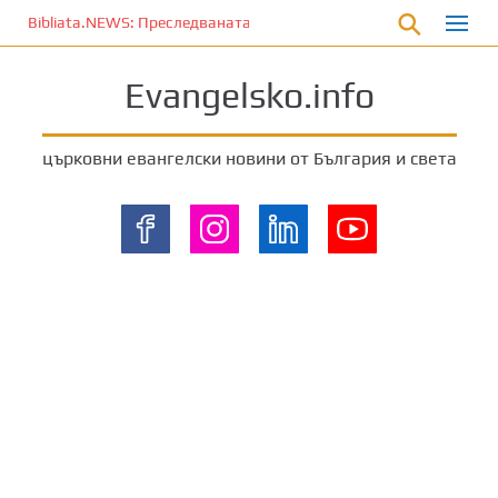
П
Bibliata.NEWS: Преследваната църква [20 март 2026]
р
е
Evangelsko.info
м
и
н
църковни евангелски новини от България и света
е
т
е
к
ъ
м
о
с
н
о
в
н
о