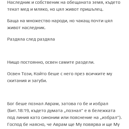
Наследник и собственик на обещаната земя, където
текат мед и мляко, но цял живот пришълец.
Баща на множество народи, но чакащ почти цял
живот наследник.
Раздяла след раздяла
Нищо постоянно, освен самите раздели.
Освен Този, Който беше с него през всичките му
скитания и загуби.
Бог беше познал Аврам, затова го бе и избрал
(Бит.18:19, където думата „познал” е в бележката
под линия като синоним или пояснение на „избрал”).
Господ бе наясно, че Аврам ще Му повярва и ще Му