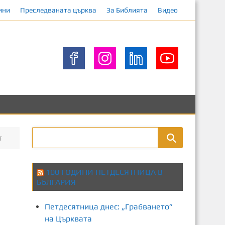
ини
Преследваната църква
За Библията
Видео
т
100 ГОДИНИ ПЕТДЕСЯТНИЦА В
БЪЛГАРИЯ
Петдесятница днес: „Грабването”
на Църквата