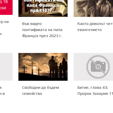
ер на
Във видео
Както дяволът чет
понтификата на папа
евангелието
и
Францск през 2023 г.
Свободни да бъдем
м
Битие, глава 43;
семейство
и в
Пророк Захария 11