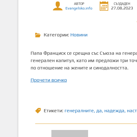
АВТОР
СЪЗДАДЕН
т
27.08.2023
Evangelsko.info
о
с
ъ
Категории:
Новини
д
ъ
р
Папа Франциск се срещна със Съюза на генера
ж
генерален капитул, като им предложи три точ
а
по отношение на жените и синодалността.
н
и
Прочети всичко
е
Етикети:
генералните
,
да
,
надежда
,
нас