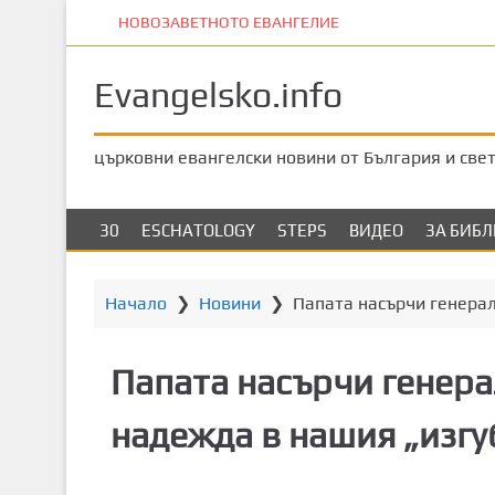
П
НОВОЗАВЕТНОТО ЕВАНГЕЛИЕ
р
е
Evangelsko.info
м
и
н
църковни евангелски новини от България и све
е
т
е
30
ESCHATOLOGY
STEPS
ВИДЕО
ЗА БИБ
к
ъ
м
Начало
❯
Новини
❯
Папата насърчи генерал
о
с
Папата насърчи генера
н
о
надежда в нашия „изгу
в
н
о