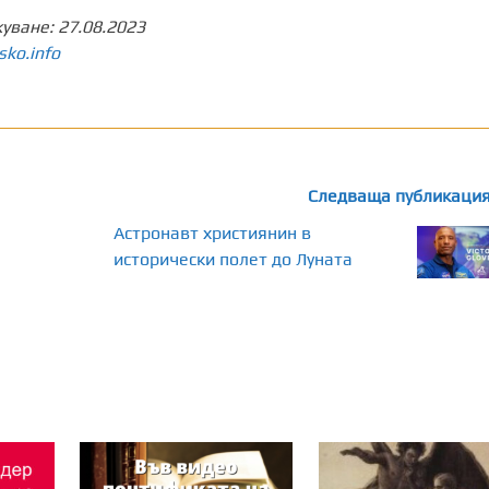
куване:
27.08.2023
sko.info
Следваща публикаци
Aстронавт християнин в
исторически полет до Луната