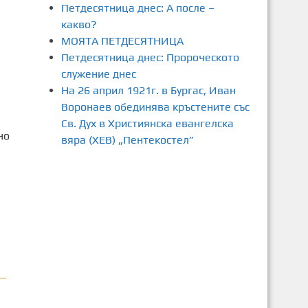
Петдесятница днес: А после –
какво?
МОЯТА ПЕТДЕСЯТНИЦА
Петдесятница днес: Пророческото
служение днес
На 26 април 1921г. в Бургас, Иван
Воронаев обединява кръстените със
Св. Дух в Християнска евангелска
но
вяра (ХЕВ) „Пентекостел”