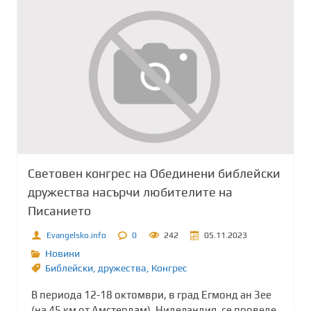
Световен конгрес на Обединени библейски
дружества насърчи любителите на
Писанието
Evangelsko.info
0
242
05.11.2023
Новини
Библейски
,
дружества
,
Конгрес
В периода 12-18 октомври, в град Егмонд ан Зее
(на 45 км от Амстердам), Ниделандия, се проведе