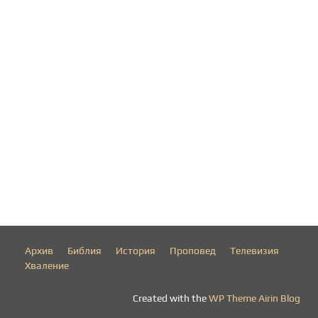
к
а
ц
и
и
т
е
н
Архив
Библия
История
Проповед
Телевизия
а
Хваление
с
Created with the
WP Theme Airin Blog
т