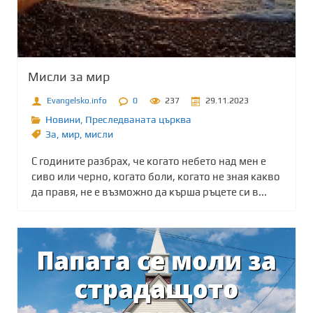
Мисли за мир
Evangelsko.info
0
237
29.11.2023
Новини
,
Преследваната църква
Зa
,
мир
,
мисли
С годините разбрах, че когато небето над мен е
сиво или черно, когато боли, когато не зная какво
да правя, не е възможно да кърша ръцете си в...