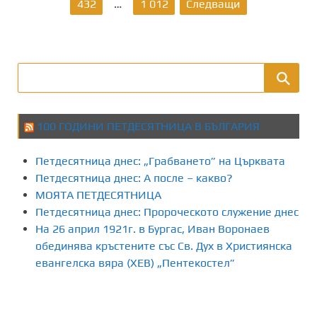
а
432
…
1 012
Следващи
з
д
е
л
100 ГОДИНИ ПЕТДЕСЯТНИЦА В БЪЛГАРИЯ
я
Петдесятница днес: „Грабването” на Църквата
н
Петдесятница днес: А после – какво?
МОЯТА ПЕТДЕСЯТНИЦА
е
Петдесятница днес: Пророческото служение днес
На 26 април 1921г. в Бургас, Иван Воронаев
н
обединява кръстените със Св. Дух в Християнска
а
евангелска вяра (ХЕВ) „Пентекостел”
п