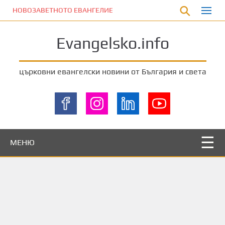
П
НОВОЗАВЕТНОТО ЕВАНГЕЛИЕ
р
е
Evangelsko.info
м
и
н
църковни евангелски новини от България и света
е
т
е
к
ъ
м
МЕНЮ
о
с
н
о
в
н
о