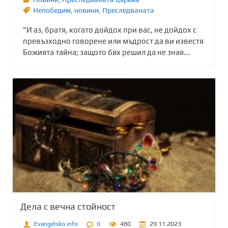
Непобедим
,
новини
,
Преследваната
"И аз, братя, когато дойдох при вас, не дойдох с
превъзходно говорене или мъдрост да ви известя
Божията тайна; защото бях решил да не зная...
Дела с вечна стойност
Evangelsko.info
0
480
29.11.2023