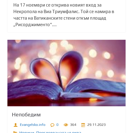
На 17 ноември се открива новият вход за
Некропола на Виа Триумфалис. Той се намира в
частта на Ватиканските стени откъм площад
„Рисорджименто“....
Непобедим
Evangelsko.info
0
364
29.11.2023
Новини
,
Преследваната църква