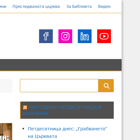
ини
Преследваната църква
За Библията
Видео
100 ГОДИНИ ПЕТДЕСЯТНИЦА В
БЪЛГАРИЯ
Петдесятница днес: „Грабването”
на Църквата