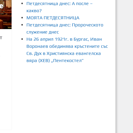
Петдесятница днес: А после –
какво?
МОЯТА ПЕТДЕСЯТНИЦА
Петдесятница днес: Пророческото
служение днес
т
На 26 април 1921г. в Бургас, Иван
Воронаев обединява кръстените със
Св. Дух в Християнска евангелска
6
вяра (ХЕВ) „Пентекостел”