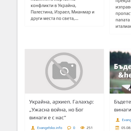
прекрат
конфликти в Украйна,
изправ
Палестина, Израел, Мианмар и
пропас
други места по света,...
папата
италиан
Украйна, архиеп. Галахър:
Бъдете
„Ужасна война, но Бог
винаги
винаги е с нас“
Evang
Evangelsko.info
0
251
05.08