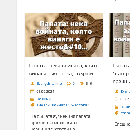
Папата: нека войната, която
Папата
винаги е жестока, свърши
Stampa
грешн
Evangelsko.info
0
316
09.06.2024
Evang
Новини
03.04
винаги
,
войната“
,
жестока“
Нов
stam
На общата аудиенция папата
призова за молитви за
Спешно
невинните жертви на