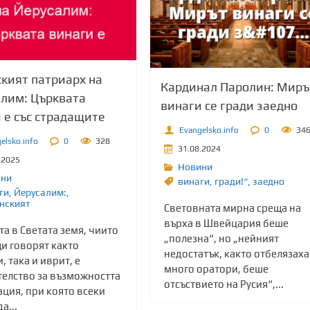
кият патриарх на
Кардинал Паролин: Миръ
лим: Църквата
винаги се гради заедно
 е със страдащите
Evangelsko.info
0
34
elsko.info
0
328
31.08.2024
.2025
Новини
ини
винаги
,
гради!“
,
заедно
ги
,
Йерусалим:
,
нският
Световната мирна среща на
върха в Швейцария беше
а в Светата земя, чиито
„полезна“, но „нейният
и говорят както
недостатък, както отбелязаха
, така и иврит, е
много оратори, беше
телство за възможността
отсъствието на Русия“,...
ация, при която всеки
а...