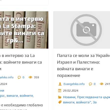
Папата се моли за Украйн
 в интервю за La
Израел и Палестина:
: войните винаги са
войната винаги е
и
поражение
elsko.info
0
359
Evangelsko.info
0
24
.2024
ини
29.02.2024
pa:
,
винаги
,
войните,
Новини
,
Преследваната цър
винаги
,
войната“
,
Зa
 е необходимо глобално