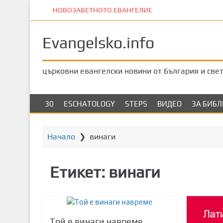
П
НОВОЗАВЕТНОТО ЕВАНГЕЛИЕ
р
е
Evangelsko.info
м
и
н
църковни евангелски новини от България и све
е
т
е
30
ESCHATOLOGY
STEPS
ВИДЕО
ЗА БИБ
к
ъ
м
Начало
❯
винаги
о
с
Етикет:
винаги
н
о
в
н
о
Той е винаги навреме