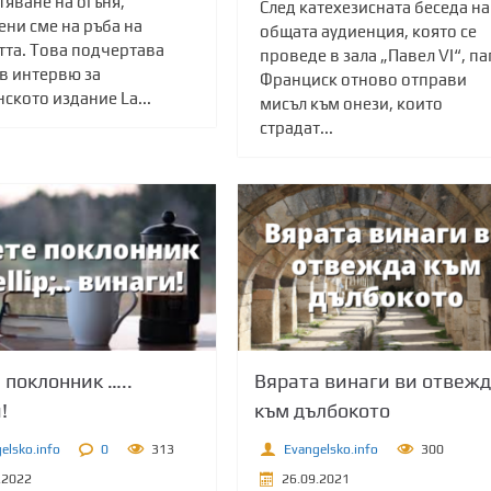
яване на огъня,
След катехезисната беседа на
ени сме на ръба на
общата аудиенция, която се
тта. Това подчертава
проведе в зала „Павел VI“, па
 в интервю за
Франциск отново отправи
ското издание La...
мисъл към онези, които
страдат...
 поклонник …..
Вярата винаги ви отвеж
!
към дълбокото
elsko.info
0
313
Evangelsko.info
300
.2022
26.09.2021