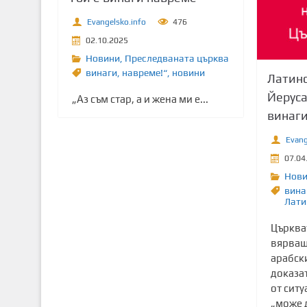
т
Evangelsko.info
476
о
02.10.2025
с
Новини
,
Преследваната църква
ъ
винаги
,
навреме!“
,
новини
Латинс
д
ъ
Йеруса
„Аз съм стар, а и жена ми е...
р
винаги
ж
Evang
а
07.04
н
и
Нов
вина
е
Лати
Църкват
вярващ
арабски
доказа
от ситу
„може д