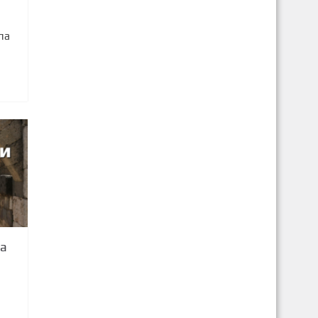
па
да