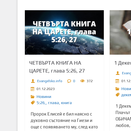
ЧЕТВЪРТА КНИГА НА
1 Дек
ЦАРЕТЕ, глава 5:26, 27
Evang
Evangelsko.info
0
372
01.12
Нов
01.12.2023
деке
Новини
5:26,
,
глава
,
книга
1 Деке
Плачът
Пророк Елисей е бил наясно с
ОБИЧАМ
духовно състояние на Гиези и
любов,
още с появяването му, след като