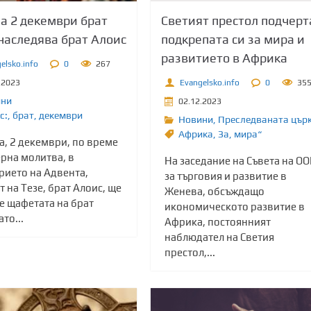
Светият престол подчерт
на 2 декември брат
подкрепата си за мира и
аследява брат Алоис
развитието в Африка
elsko.info
0
267
Evangelsko.info
0
35
.2023
ини
02.12.2023
с:
,
брат
,
декември
Новини
,
Преследваната цър
Африка
,
Зa
,
мира“
а, 2 декември, по време
ерна молитва, в
На заседание на Съвета на О
рието на Адвента,
за търговия и развитие в
 на Тезе, брат Алоис, ще
Женева, обсъждащо
е щафетата на брат
икономическото развитие в
то...
Африка, постоянният
наблюдател на Светия
престол,...