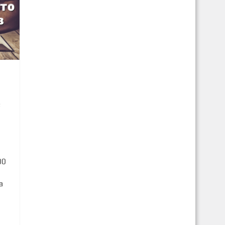
2
00
а