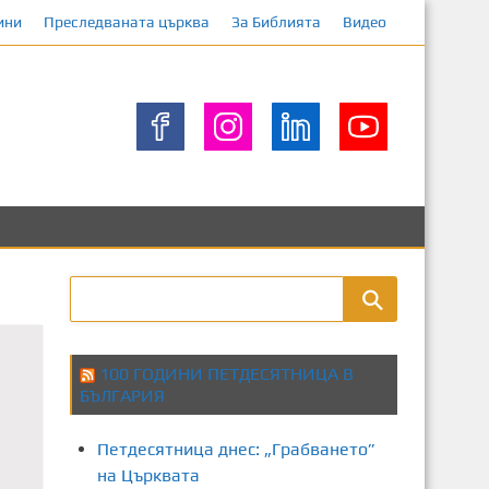
ини
Преследваната църква
За Библията
Видео
100 ГОДИНИ ПЕТДЕСЯТНИЦА В
БЪЛГАРИЯ
Петдесятница днес: „Грабването”
на Църквата