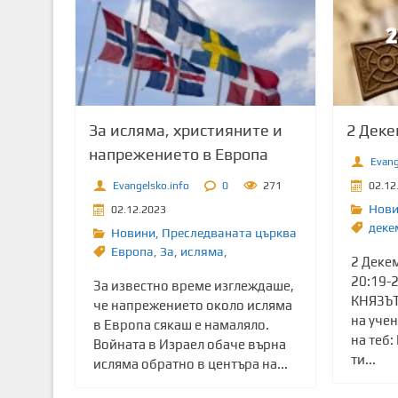
За исляма, християните и
2 Дек
напрежението в Европа
Evang
Evangelsko.info
0
271
02.12
Нов
02.12.2023
деке
Новини
,
Преследваната църква
Европа
,
Зa
,
исляма,
2 Декем
20:19-2
За известно време изглеждаше,
КНЯЗЪТ
че напрежението около исляма
на учен
в Европа сякаш е намаляло.
на теб:
Войната в Израел обаче върна
ти...
исляма обратно в центъра на...