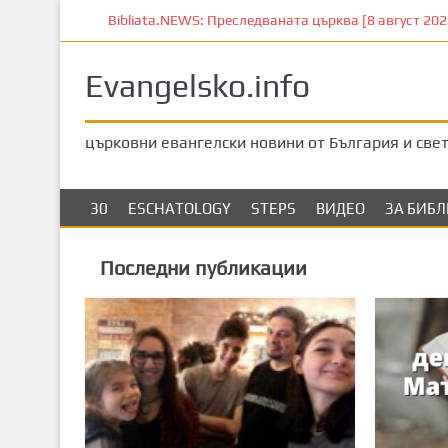
П
Bibliata.NEWS: Преследваната църква [8 август 2026]
р
е
Evangelsko.info
м
и
н
църковни евангелски новини от България и све
е
т
е
30
ESCHATOLOGY
STEPS
ВИДЕО
ЗА БИБ
к
ъ
Последни публикации
м
о
с
н
о
в
н
о