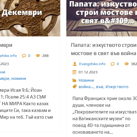
ември
Папата: изкуството строи
мостове в свят във война
elsko.info
0
288
.2023
Evangelsko.info
0
38
ини
01.12.2023
мври
,
новини
Новини
война…
,
във
,
Изкуството
ври Исая 9:6; Йоан
1; Псалм 25:4 АЗ СЪМ
Папа Франциск прие около 3
 НА МИРА Както казах
души, членове на
иците Си, така казвам и
„Покровителите на изкустват
 Мир на теб. Тъй като съм
на Ватиканските музеи“ по
повод 40-та годишнина от
основаването на...