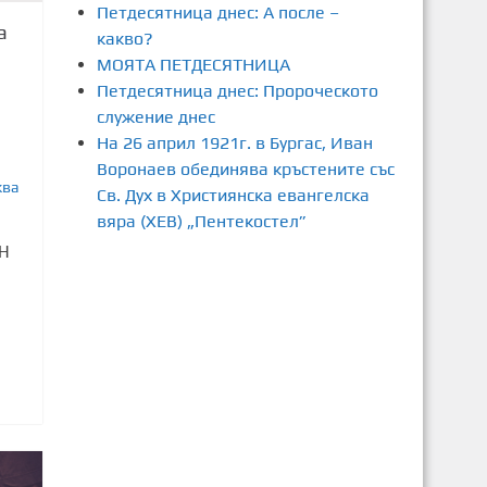
Петдесятница днес: А после –
а
какво?
МОЯТА ПЕТДЕСЯТНИЦА
Петдесятница днес: Пророческото
служение днес
5
На 26 април 1921г. в Бургас, Иван
Воронаев обединява кръстените със
ква
Св. Дух в Християнска евангелска
вяра (ХЕВ) „Пентекостел”
ОН