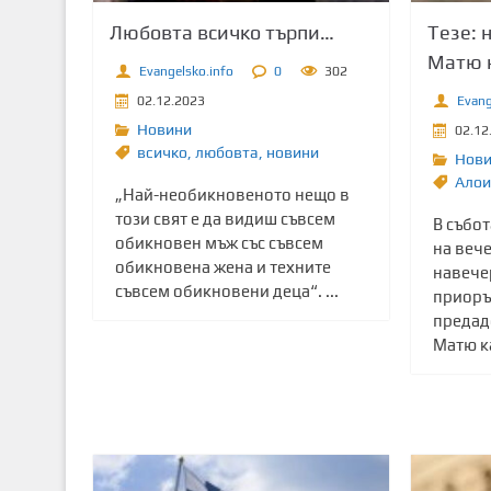
т
Любовта всичко търпи…
Тезе: 
о
Матю н
с
Evangelsko.info
0
302
ъ
02.12.2023
Evang
д
Новини
02.12
ъ
всичко
,
любовта
,
новини
Нов
р
Алои
„Най-необикновеното нещо в
ж
този свят е да видиш съвсем
В събот
а
обикновен мъж със съвсем
на веч
н
обикновена жена и техните
навече
и
съвсем обикновени деца“. ...
приорът
е
предад
Матю ка