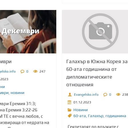
Галахър в Южна Корея за
ември
60-ата годишнина от
elsko.info
0
247
дипломатическите
.2023
отношения
ини
мври
,
новини
Evangelsko.info
0
23
01.12.2023
мври Еремия 31:3;
Новини
 на Еремия 3:22-26
60-ата
,
Галахър
,
годишнина
 ТЕ с вечна любов, с
 извираща от недрата на
Секретарят по връзките с