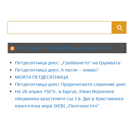
100 ГОДИНИ ПЕТДЕСЯТНИЦА В БЪЛГАРИЯ
Петдесятница днес: „Грабването” на Църквата
Петдесятница днес: А после – какво?
МОЯТА ПЕТДЕСЯТНИЦА
Петдесятница днес: Пророческото служение днес
На 26 април 1921г. в Бургас, Иван Воронаев
обединява кръстените със Св. Дух в Християнска
евангелска вяра (ХЕВ) „Пентекостел”