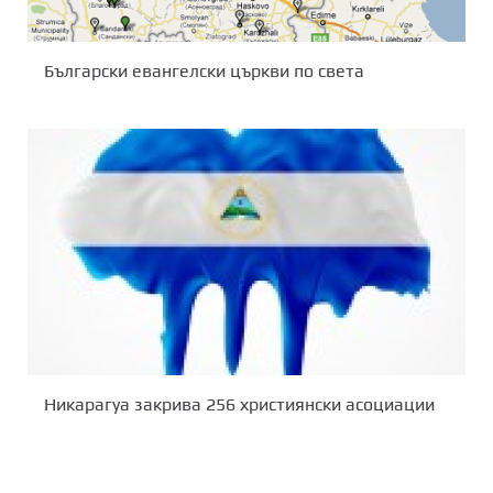
Български евангелски църкви по света
Никарагуа закрива 256 християнски асоциации