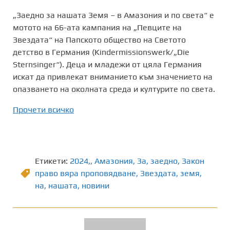
„Заедно за нашата Земя – в Амазония и по света“ е
мотото на 66-ата кампания на „Певците на
Звездата“ на Папското общество на Светото
детство в Германия (Kindermissionswerk/„Die
Sternsinger“). Деца и младежи от цяла Германия
искат да привлекат вниманието към значението на
опазването на околната среда и културите по света.
Прочети всичко
Етикети:
2024,
,
Амазония
,
Зa
,
заедно
,
Закон
право вяра проповядване
,
Звездата
,
земя
,
на
,
нашата
,
новини