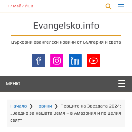
П
17 Май / ЙОВ
р
е
Evangelsko.info
м
и
н
църковни евангелски новини от България и света
е
т
е
к
ъ
м
МЕНЮ
о
с
н
Начало
❯
Новини
❯
Певците на Звездата 2024:
о
„Заедно за нашата Земя – в Амазония и по целия
в
свят“
н
о