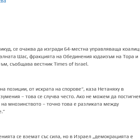
ква
Ликуд, се очаква да изгради 64-местна управляваща коалиц
ксалната Шас, фракцията на Обединения юдаизъм на Тора и
м, съобщава вестник Times of Israel.
а позиции, от искрата на спорове“, каза Нетаняху в
зумения – това се случва често. Ако не можем да постигне
 на мнозинството – точно това е разликата между
.”
енията се вземат със сила, но в Израел „демокрацията е