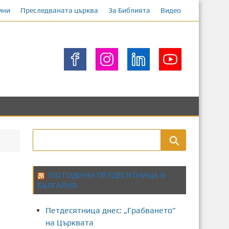
ини
Преследваната църква
За Библията
Видео
100 ГОДИНИ ПЕТДЕСЯТНИЦА В
БЪЛГАРИЯ
Петдесятница днес: „Грабването”
на Църквата