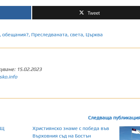
Tweet
,
обещания?
,
Преследваната
,
света
,
Църква
куване:
15.02.2023
sko.info
Следваща публикаци
АЩ
Християнско знаме с победа във
Върховния съд на Бостън