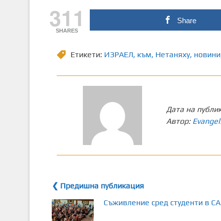
311
Share
SHARES
Етикети:
ИЗРАЕЛ
,
към
,
Нетаняху
,
новини
Дата на публи
Автор:
Evangel
❮ Предишна публикация
Съживление сред студенти в С