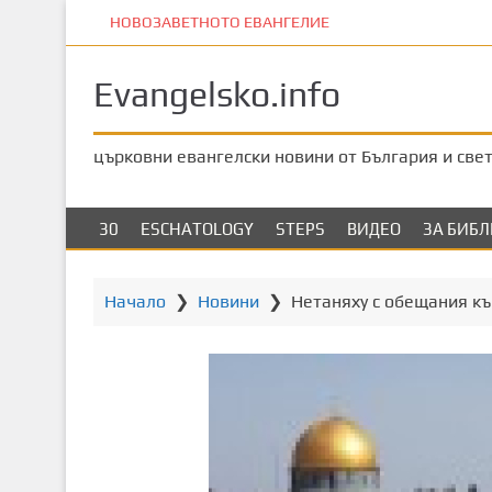
П
НОВОЗАВЕТНОТО ЕВАНГЕЛИЕ
р
е
Evangelsko.info
м
и
н
църковни евангелски новини от България и све
е
т
е
30
ESCHATOLOGY
STEPS
ВИДЕО
ЗА БИБ
к
ъ
м
Начало
❯
Новини
❯
Нетаняху с обещания къ
о
с
н
о
в
н
о