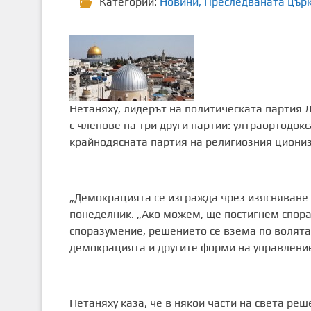
Категории:
Новини
,
Преследваната цър
Нетаняху, лидерът на политическата партия 
с членове на три други партии: ултраортодо
крайнодясната партия на религиозния ционизъ
„Демокрацията се изгражда чрез изясняване н
понеделник. „Ако можем, ще постигнем спора
споразумение, решението се взема по волята
демокрацията и другите форми на управление
Нетаняху каза, че в някои части на света реш