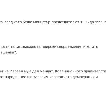
а, след като беше министър-председател от 1996 до 1999 г
постигне „възможно по-широки споразумения и когато
решения“.
дът на Израел му е дал мандат. Коалиционното правителст
 от народа. Ние ще запазим израелската демокрация и