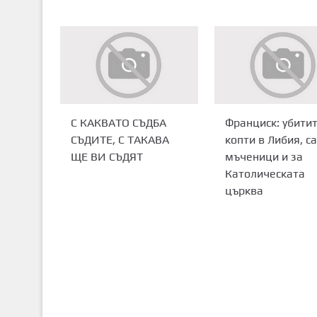
С КАКВАТО СЪДБА
Франциск: убити
СЪДИТЕ, С ТАКАВА
копти в Либия, са
ЩЕ ВИ СЪДЯТ
мъченици и за
Католическата
църква