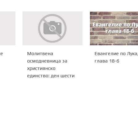
Евангелие по Лука
те
Молитвена
глава 18-б
осмодневница за
християнско
единство: ден шести