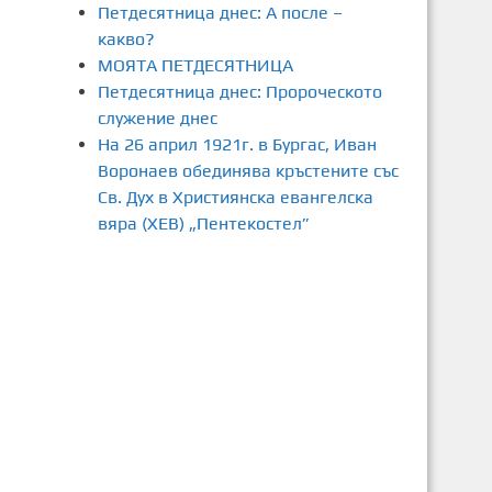
Петдесятница днес: А после –
какво?
МОЯТА ПЕТДЕСЯТНИЦА
Петдесятница днес: Пророческото
служение днес
На 26 април 1921г. в Бургас, Иван
Воронаев обединява кръстените със
Св. Дух в Християнска евангелска
вяра (ХЕВ) „Пентекостел”