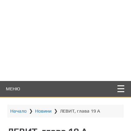
т
о
с
ъ
д
ъ
р
ж
а
н
и
е
МЕНЮ
Начало
❯
Новини
❯
ЛЕВИТ, глава 19 А