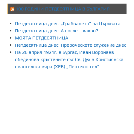
100 ГОДИНИ ПЕТДЕСЯТНИЦА В БЪЛГАРИЯ
Петдесятница днес: „Грабването” на Църквата
Петдесятница днес: А после – какво?
МОЯТА ПЕТДЕСЯТНИЦА
Петдесятница днес: Пророческото служение днес
На 26 април 1921г. в Бургас, Иван Воронаев
обединява кръстените със Св. Дух в Християнска
евангелска вяра (ХЕВ) „Пентекостел”