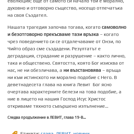
еволюция; още от самото си начало той е морално,
духовно и отговорно същество, носещо отпечатъка
на своя Създател.
Нашата трагедия започва тогава, когато
самоволно
и безотговорно прекъсваме тази връзка
– когато
чрез поведението си се отдалечаваме от Онзи, по
Чийто образ сме създадени. Резултатът е
деградация, страдание и разрушение – както лично,
така и обществено. Святостта, която Бог изисква от
нас, не ни обезличава, а
ни възстановява
– връща
ни към истинското ни морално подобие с Него. В
деветнадесета глава на книга Левит Бог ясно
очертава характерните белези на това подобие, а
ние в лицето на нашия Господ Исус Христос
откриваме тяхното съвършено изпълнение…
Следва продължение в ЛЕВИТ, глава 19-В…
Етикети:
глава
,
ЛЕВИТ
,
новини