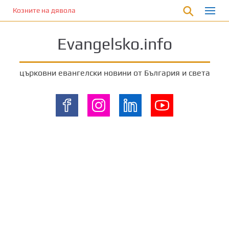
П
Козните на дявола
р
е
Evangelsko.info
м
и
н
църковни евангелски новини от България и света
е
т
е
к
ъ
м
о
с
н
о
в
н
о