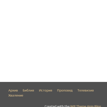
Архив
Библия
История
Проповед
Телевизия
Хваление
Created with the
WP Theme Airin Blog