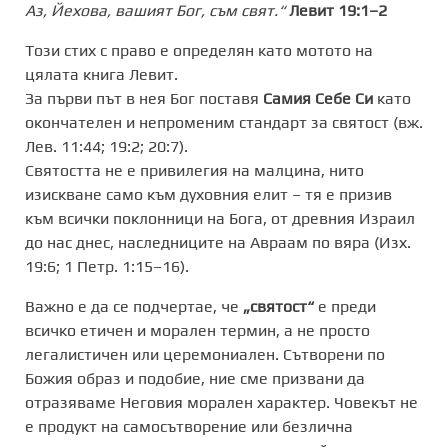
Аз, Йехова, вашият Бог, съм свят.“
Левит 19:1–2
Този стих с право е определян като мотото на
цялата книга Левит.
За първи път в нея Бог поставя
Самия Себе Си
като
окончателен и непроменим стандарт за святост (вж.
Лев. 11:44; 19:2; 20:7).
Святостта не е привилегия на малцина, нито
изискване само към духовния елит – тя е призив
към всички поклонници на Бога, от древния Израил
до нас днес, наследниците на Авраам по вяра (Изх.
19:6; 1 Петр. 1:15–16).
Важно е да се подчертае, че
„святост“
е преди
всичко етичен и морален термин, а не просто
легалистичен или церемониален. Сътворени по
Божия образ и подобие, ние сме призвани да
отразяваме Неговия морален характер. Човекът не
е продукт на самосътворение или безлична