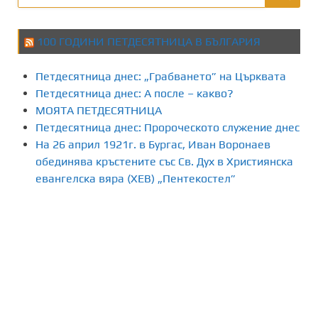
100 ГОДИНИ ПЕТДЕСЯТНИЦА В БЪЛГАРИЯ
Петдесятница днес: „Грабването” на Църквата
Петдесятница днес: А после – какво?
МОЯТА ПЕТДЕСЯТНИЦА
Петдесятница днес: Пророческото служение днес
На 26 април 1921г. в Бургас, Иван Воронаев
обединява кръстените със Св. Дух в Християнска
евангелска вяра (ХЕВ) „Пентекостел”