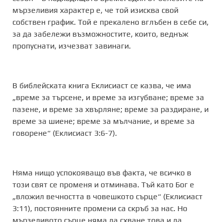
мързеливия характер е, че той изисква свой
собствен график. Той е прекалено вглъбен в себе си,
за да забележи възможностите, които, веднъж
пропуснати, изчезват завинаги.
В библейската книга Еклисиаст се казва, че има
„време за търсене, и време за изгубване; време за
пазене, и време за хвърляне; време за раздиране, и
време за шиене; време за мълчание, и време за
говорене“ (Еклисиаст 3:6-7).
Няма нищо успокояващо във факта, че всичко в
този свят се променя и отминава. Тъй като Бог е
„вложил вечността в човешкото сърце“ (Еклисиаст
3:11), постоянните промени са скръб за нас. Но
мързеливото сърце няма да схване това и да