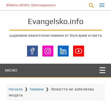
П
Bibliata.NEWS: Преследваната църква [6 август 2026]
р
е
Evangelsko.info
м
и
н
църковни евангелски новини от България и света
е
т
е
к
ъ
м
МЕНЮ
о
с
н
Начало
❯
Новини
❯
Леността не забелязва
о
нещата
в
н
о