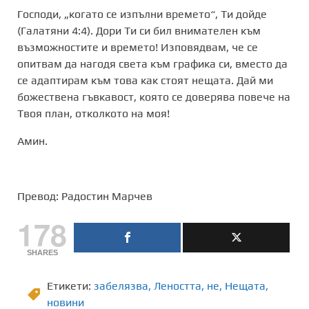
Господи, „когато се изпълни времето“, Ти дойде
(Галатяни 4:4). Дори Ти си бил внимателен към
възможностите и времето! Изповядвам, че се
опитвам да нагодя света към графика си, вместо да
се адаптирам към това как стоят нещата. Дай ми
божествена гъвкавост, която се доверява повече на
Твоя план, отколкото на моя!
Амин.
Превод: Радостин Марчев
178
SHARES
Етикети:
забелязва
,
Леността
,
не
,
Нещата
,
новини