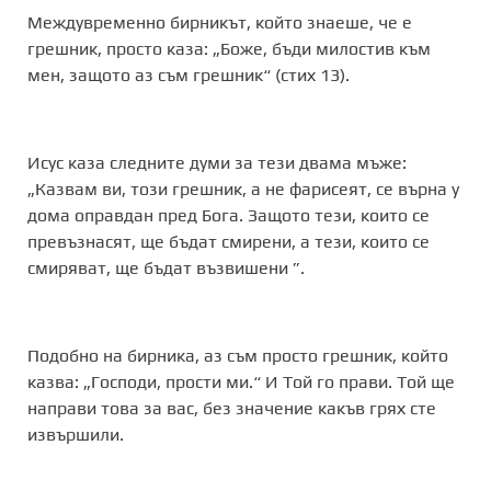
Междувременно бирникът, който знаеше, че е
грешник, просто каза: „Боже, бъди милостив към
мен, защото аз съм грешник“ (стих 13).
Исус каза следните думи за тези двама мъже:
„Казвам ви, този грешник, а не фарисеят, се върна у
дома оправдан пред Бога. Защото тези, които се
превъзнасят, ще бъдат смирени, а тези, които се
смиряват, ще бъдат възвишени ”.
Подобно на бирника, аз съм просто грешник, който
казва: „Господи, прости ми.“ И Той го прави. Той ще
направи това за вас, без значение какъв грях сте
извършили.