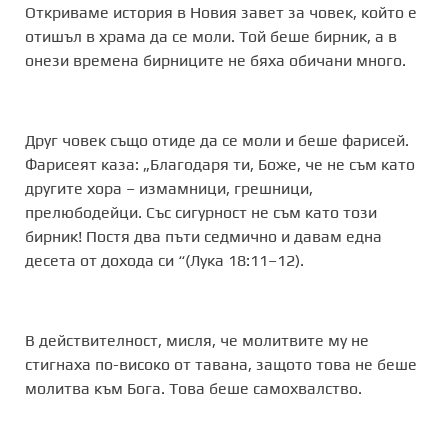
Откриваме история в Новия завет за човек, който е
отишъл в храма да се моли. Той беше бирник, а в
онези времена бирниците не бяха обичани много.
Друг човек също отиде да се моли и беше фарисей.
Фарисеят каза: „Благодаря ти, Боже, че не съм като
другите хора – измамници, грешници,
прелюбодейци. Със сигурност не съм като този
бирник! Постя два пъти седмично и давам една
десета от дохода си “(Лука 18:11–12).
В действителност, мисля, че молитвите му не
стигнаха по-високо от тавана, защото това не беше
молитва към Бога. Това беше самохвалство.