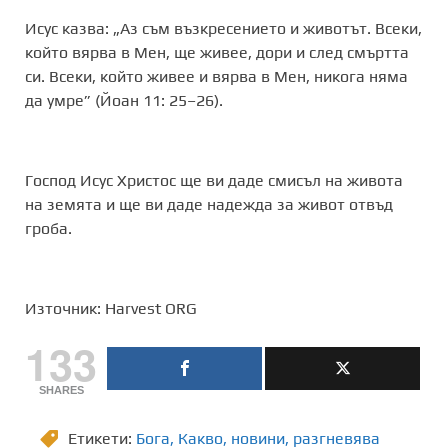
Исус казва: „Аз съм възкресението и животът. Всеки,
който вярва в Мен, ще живее, дори и след смъртта
си. Всеки, който живее и вярва в Мен, никога няма
да умре” (Йоан 11: 25–26).
Господ Исус Христос ще ви даде смисъл на живота
на земята и ще ви даде надежда за живот отвъд
гроба.
Източник: Harvest ORG
133
SHARES
Етикети:
Бога
,
Какво
,
новини
,
разгневява