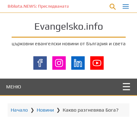
П
Bibliata.NEWS: Преследваната църква [6 август 2026]
р
е
Evangelsko.info
м
и
н
църковни евангелски новини от България и света
е
т
е
к
ъ
м
МЕНЮ
о
с
н
Начало
❯
Новини
❯
Какво разгневява Бога?
о
в
н
о