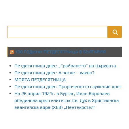
100 ГОДИНИ ПЕТДЕСЯТНИЦА В БЪЛГАРИЯ
Петдесятница днес: „Грабването” на Църквата
Петдесятница днес: А после – какво?
МОЯТА ПЕТДЕСЯТНИЦА
Петдесятница днес: Пророческото служение днес
На 26 април 1921г. в Бургас, Иван Воронаев
обединява кръстените със Св. Дух в Християнска
евангелска вяра (ХЕВ) „Пентекостел”