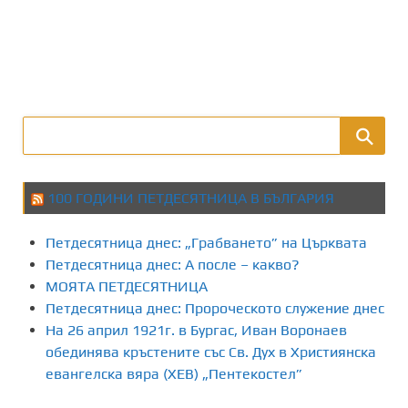
100 ГОДИНИ ПЕТДЕСЯТНИЦА В БЪЛГАРИЯ
Петдесятница днес: „Грабването” на Църквата
Петдесятница днес: А после – какво?
МОЯТА ПЕТДЕСЯТНИЦА
Петдесятница днес: Пророческото служение днес
На 26 април 1921г. в Бургас, Иван Воронаев
обединява кръстените със Св. Дух в Християнска
евангелска вяра (ХЕВ) „Пентекостел”