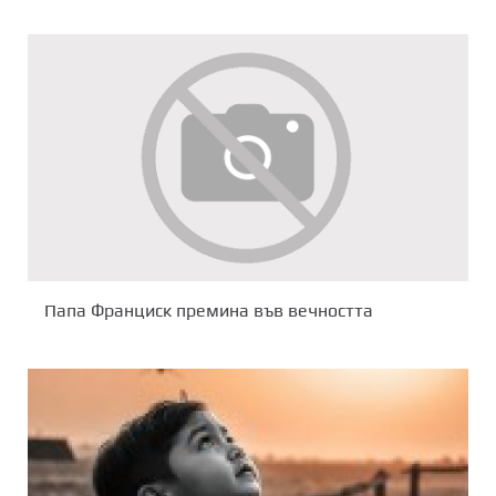
Папа Франциск премина във вечността