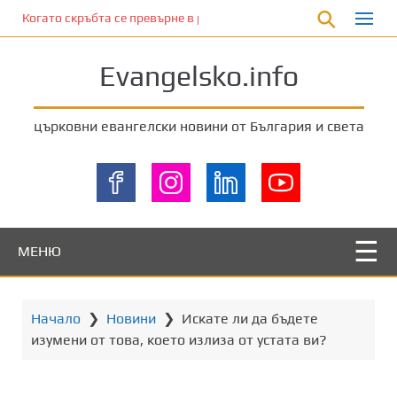
П
Когато скръбта се превърне в радост
р
е
Evangelsko.info
м
и
н
църковни евангелски новини от България и света
е
т
е
к
ъ
м
МЕНЮ
о
с
н
Начало
❯
Новини
❯
Искате ли да бъдете
о
изумени от това, което излиза от устата ви?
в
н
о