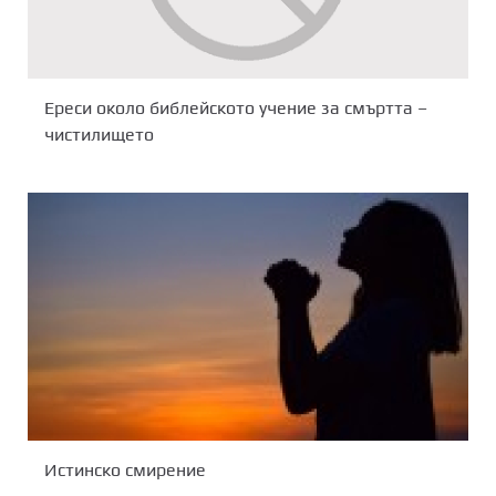
Ереси около библейското учение за смъртта –
чистилището
Истинско смирение