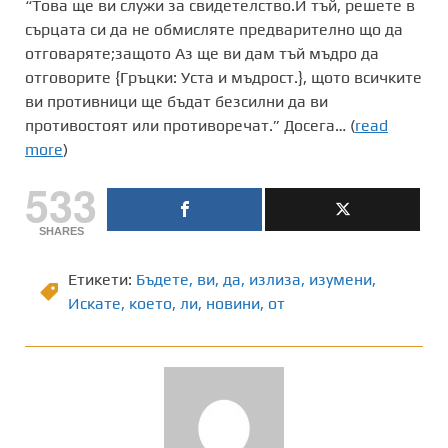
“Това ще ви служи за свидетелство.И тъй, решете в
сърцата си да не обмисляте предварително що да
отговаряте;защото Аз ще ви дам тъй мъдро да
отговорите {Гръцки: Уста и мъдрост.}, щото всичките
ви противници ще бъдат безсилни да ви
противостоят или противоречат.” Досега… (
read
more
)
533
SHARES
Етикети:
Бъдете
,
ви
,
да
,
излиза
,
изумени
,
Искате
,
което
,
ли
,
новини
,
от