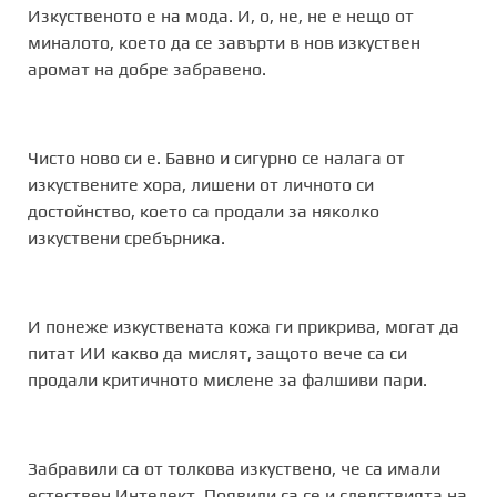
Изкуственото е на мода. И, о, не, не е нещо от
миналото, което да се завърти в нов изкуствен
аромат на добре забравено.
Чисто ново си е. Бавно и сигурно се налага от
изкуствените хора, лишени от личното си
достойнство, което са продали за няколко
изкуствени сребърника.
И понеже изкуствената кожа ги прикрива, могат да
питат ИИ какво да мислят, защото вече са си
продали критичното мислене за фалшиви пари.
Забравили са от толкова изкуствено, че са имали
естествен Интелект. Появили са се и следствията на