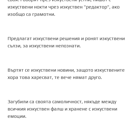
изкуствени нокти чрез изкуствен "редактор", ако
изобщо са грамотни.
Предлагат изкуствени решения и ронят изкуствени
сълзи, за изкуствени непознати.
Въртят се изкуствени новини, защото изкуствените
хора това харесват, те вече нямат друго.
Загубили са своята самоличност, някъде между
всичкия изкуствен фалш и хранене с изкуствени
емоции.