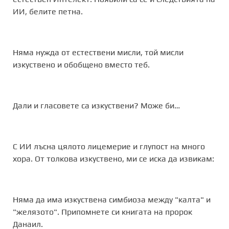
ИИ, белите петна.
Няма нужда от естествени мисли, той мисли
изкуствено и обобщено вместо теб.
Дали и гласовете са изкуствени? Може би…
С ИИ лъсна цялото лицемерие и глупост на много
хора. От толкова изкуствено, ми се иска да извикам:
Няма да има изкуствена симбиоза между "калта" и
"желязото". Припомнете си книгата на пророк
Данаил.