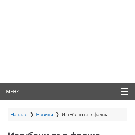
т
о
с
ъ
д
ъ
р
ж
а
н
и
е
МЕНЮ
Начало
❯
Новини
❯
Изгубени във фалша