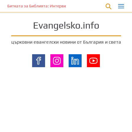
П
Битката за Библията: Интервю с Лори Ан Феръл (Част 2)
р
е
Evangelsko.info
м
и
н
църковни евангелски новини от България и света
е
т
е
к
ъ
м
о
с
н
о
в
н
о