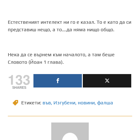
Естественият интелект ни го е казал. То е като да си
представиш нещо, а то….да няма нищо общо.
Нека да се върнем към началото, а там беше
Словото (Йоан 1 глава).
133
SHARES
Етикети:
във
,
Изгубени
,
новини
,
фалша