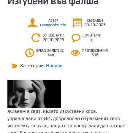
Изгубени във фалша
АВТОР
СЪЗДАДЕН
20.10.2025
Evangelsko.info
ОБНОВЕНА НА
КОМЕНТАРИ
20.10.2025
0
ВРЕМЕ ЗА ЧЕТЕНЕ
ПРЕГЛЕЖДАНИЯ
1 мин
516
Категории:
Новини
Живеем в свят, където изкуствени хора,
управлявани от ИИ, доброволно си разменят своя
интелект, за чужд, защото са пропуснали да ползват
своя. Говорят през изкуствени устни, пишат с