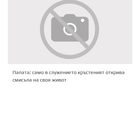
Папата: само в служението кръстеният открива
смисъла на своя живот