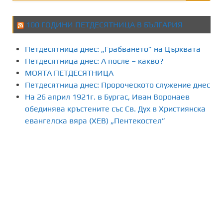
100 ГОДИНИ ПЕТДЕСЯТНИЦА В БЪЛГАРИЯ
Петдесятница днес: „Грабването” на Църквата
Петдесятница днес: А после – какво?
МОЯТА ПЕТДЕСЯТНИЦА
Петдесятница днес: Пророческото служение днес
На 26 април 1921г. в Бургас, Иван Воронаев
обединява кръстените със Св. Дух в Християнска
евангелска вяра (ХЕВ) „Пентекостел”