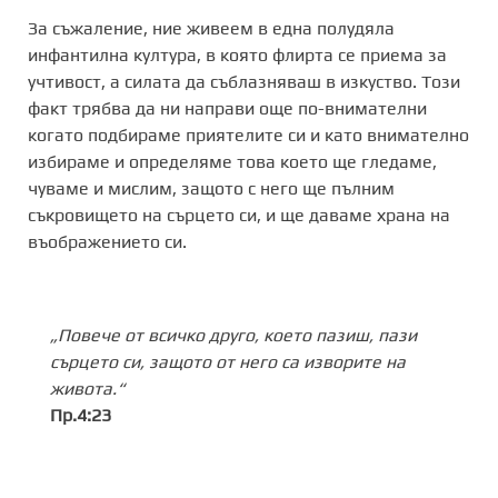
За съжаление, ние живеем в една полудяла
инфантилна култура, в която флирта се приема за
учтивост, а силата да съблазняваш в изкуство. Този
факт трябва да ни направи още по-внимателни
когато подбираме приятелите си и като внимателно
избираме и определяме това което ще гледаме,
чуваме и мислим, защото с него ще пълним
съкровището на сърцето си, и ще даваме храна на
въображението си.
„Повече от всичко друго, което пазиш, пази
сърцето си, защото от него са изворите на
живота.“
Пр.4:23