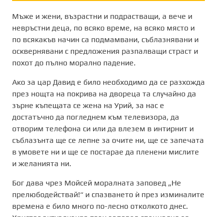
Мъже и жени, възрастни и подрастващи, а вече и
невръстни деца, по всяко време, на всяко място и
по всякакъв начин са подмамвани, съблазнявани и
осквернявани с предложения разпалващи страст и
похот до пълно морално падение.
Ако за цар Давид е било необходимо да се разхожда
през нощта на покрива на двореца та случайно да
зърне къпещата се жена на Урий, за нас е
достатъчно да погледнем към телевизора, да
отворим телефона си или да влезем в интирнит и
съблазънта ще се лепне за очите ни, ще се запечата
в умовете ни и ще се постарае да пленени мислите
и желанията ни.
Бог дава чрез Мойсей моралната заповед „Не
прелюбодействай!“ и спазването ѝ през изминалите
времена е било много по-лесно отколкото днес.