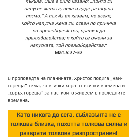
пъкъла.
Още е било казано: „Който си
напусне жената, нека ѝ даде разводно
писмо.“ А пък Аз ви казвам, че всеки,
който напусне жена си, освен по причина
на прелюбодейство, прави я да
прелюбодейства; и който се ожени за
напусната, той прелюбодейства.
“
Мат.5:27-32
В проповедта на планината, Христос подига „най-
гореща“ тема, за всички хора от всички времена и
„свръх гореща“ за нас, които живеем в последните
времена.
Като никога до сега, съблазънта не е
толкова близка, похотта толкова силна и
разврата толкова разпространен!