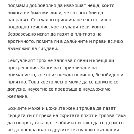
подмами доброволно да извършат неща, които
никога не биха мислили, че са способни да
направят. Сексуално привличане е като силно
подводно течение, което улавя тези, които
безразсъдно искат да газят в плиткото на
еротичното, помита ги в дълбините и прави всичко
възможно да ги удави.
Сексуалният грях не започва с явни и крещящи
прегрешения. Започва с привличане на
вниманието, което изглежда невинно, безобидно и
приятно. Това което лесно може да се допусне се
допусне, неусетно се превръща в неудържимо
желание.
Божиите мъже и Божиите жени трябва да пазят
сърцата си от греха на скритата похот и трябва така
да говорят, така да се обличат и така да се държат,
че да предпазват в другите сексуални пожелания.