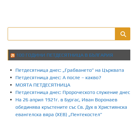
100 ГОДИНИ ПЕТДЕСЯТНИЦА В БЪЛГАРИЯ
Петдесятница днес: „Грабването” на Църквата
Петдесятница днес: А после – какво?
МОЯТА ПЕТДЕСЯТНИЦА
Петдесятница днес: Пророческото служение днес
На 26 април 1921г. в Бургас, Иван Воронаев
обединява кръстените със Св. Дух в Християнска
евангелска вяра (ХЕВ) „Пентекостел”