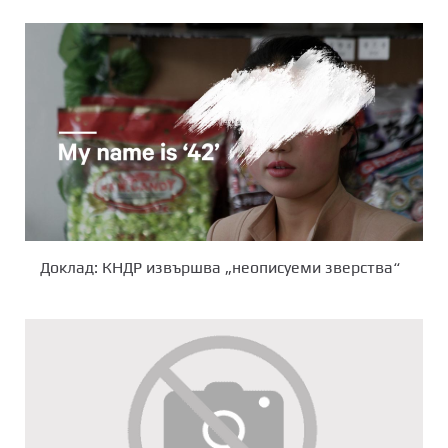
Доклад: КНДР извършвa „неописуеми зверства“