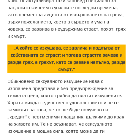
Христос актуализира тази заповед специално за
нас, които живеем в усилните последни времена,
като премества акцента от извършването на греха,
върху пожеланието, което в сърцето и ума на
човека, се развива в неудържима страст, похот, грях
и смърт.
„А който се изкушава, се завлича и подлъгва от
собствената си страст; и тогава страстта зачева и
ражда грях, а грехът, като се развие напълно, ражда
смърт.“
Обикновено сексуалното изкушение идва с
изопачена представа и без предупреждение за
тежката цена, която трябва да платят изкушените.
Хората виждат единствено удоволствието и не се
замислят за това, че то ще бъде получено на
„кредит“ с неотменими плащания, дължими до края
на живота им. Те не осъзнават, че сексуалното
изкушение е мощна сила, която може да ги