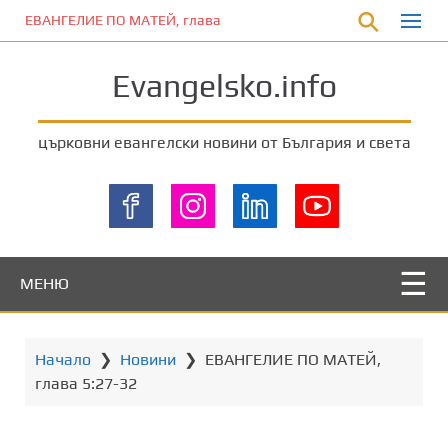
П
ЕВАНГЕЛИЕ ПО МАТЕЙ, глава 5:33-37
р
е
Evangelsko.info
м
и
н
църковни евангелски новини от България и света
е
т
е
к
ъ
м
МЕНЮ
о
с
н
Начало
❯
Новини
❯
ЕВАНГЕЛИЕ ПО МАТЕЙ,
о
глава 5:27-32
в
н
о