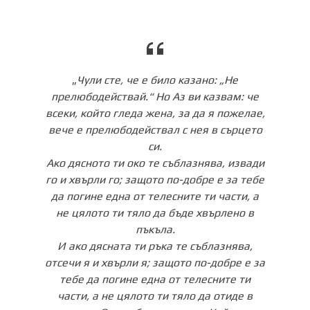
„
Чули сте, че е било казано: „Не
прелюбодействай.“ Но Аз ви казвам: че
всеки, който гледа жена, за да я пожелае,
вече е прелюбодействал с нея в сърцето
си.
Ако дясното ти око те съблазнява, извади
го и хвърли го; защото по-добре е за тебе
да погине една от телесните ти части, а
не цялото ти тяло да бъде хвърлено в
пъкъла.
И ако дясната ти ръка те съблазнява,
отсечи я и хвърли я; защото по-добре е за
тебе да погине една от телесните ти
части, а не цялото ти тяло да отиде в