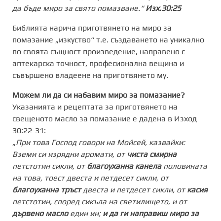
да бъде миро за свято помазване.“
Изх.30:25
Библията нарича приготвянето на миро за
помазание „изкуство“ т.е. създаването на уникално
по своята същност произведение, направено с
аптекарска точност, професионална вещина и
съвършено владеене на приготвянето му.
Можем ли да си набавим миро за помазание?
Указанията и рецептата за приготвянето на
свещеното масло за помазание е дадена в Изход
30:22-31:
„
При това Господ говори на Мойсей, казвайки:
Вземи си изрядни аромати, от
чиста смирна
петстотин сикли, от
благоуханна канела
половината
на това, тоест двеста и петдесет сикли, от
благоуханна тръст
двеста и петдесет сикли, от
касия
петстотин, според сикъла на светилището, и от
дървено масло
един ин;
и да ги направиш миро за