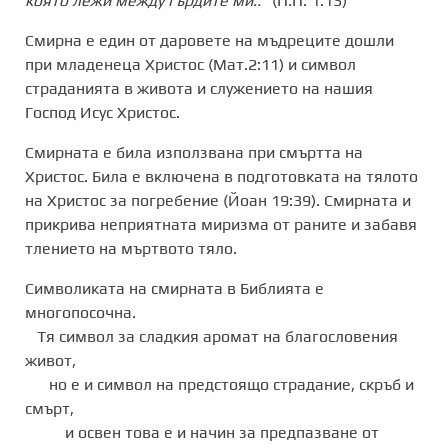
която лежи между гърдите ми..”
(П.П. 1:13)
Смирна е един от даровете на мъдреците дошли
при младенеца Христос (Мат.2:11) и символ
страданията в живота и служението на нашия
Господ Исус Христос.
Смирната е била използвана при смъртта на
Христос. Била е включена в подготовката на тялото
на Христос за погребение (Йоан 19:39). Смирната и
прикрива неприятната миризма от раните и забавя
тлението на мъртвото тяло.
Символиката на смирната в Библията е
многопосочна.
Тя символ за сладкия аромат на благословения
живот,
но е и символ на предстоящо страдание, скръб и
смърт,
и освен това е и начин за предпазване от