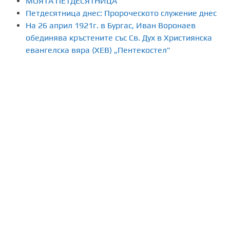
МОЯТА ПЕТДЕСЯТНИЦА
Петдесятница днес: Пророческото служение днес
На 26 април 1921г. в Бургас, Иван Воронаев
обединява кръстените със Св. Дух в Християнска
евангелска вяра (ХЕВ) „Пентекостел”