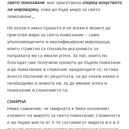
свято помазване
, мас приготвена
според изкуството
на мироварец
; това да бъде миро за свято
помазване.
„
Не всеки е имал правото и не всеки е можел да
приготвя миро за свято помазание – само
упълномощените и квалифицирани мироварци,
които стриктно са спазвали указанията за
направата му са имали успех. За нас, които по
благодат сме получили правото да бъдем помазани
и да помазваме в служение нуждаещите се, остава
ясното послание от рецептата, за да знаем какво е
необходимо в живота ни, за да имаме успех и
помазание в служението си.
СМИРНА
Няма съмнение, че смирната е била основният
елемент на мирото за свято памазание. Спомената
е на първо място от 5-те съставки от мирото и е в 2