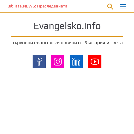
П
Bibliata.NEWS: Преследваната църква [9 август 2026]
р
е
Evangelsko.info
м
и
н
църковни евангелски новини от България и света
е
т
е
к
ъ
м
о
с
н
о
в
н
о