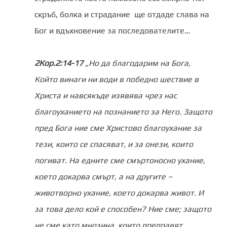
скръб, болка и страдание ще отдаде слава на
Бог и вдъхновение за последователите…
2Кор.2:14-17
„Но да благодарим на Бога,
Който винаги ни води в победно шествие в
Христа и навсякъде изявява чрез нас
благоуханието на познанието за Него. Защото
пред Бога ние сме Христово благоухание за
тези, които се спасяват, и за онези, които
погиват. На едните сме смъртоносно ухание,
което докарва смърт, а на другите –
животворно ухание, което докарва живот. И
за това дело кой е способен? Ние сме; защото
не сме като мнозина, които преправят