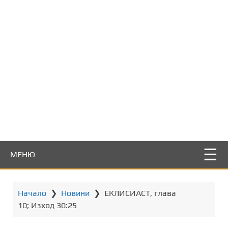
т
о
с
ъ
д
ъ
р
ж
а
н
и
е
МЕНЮ
Начало
❯
Новини
❯
ЕКЛИСИАСТ, глава
10; Изход 30:25