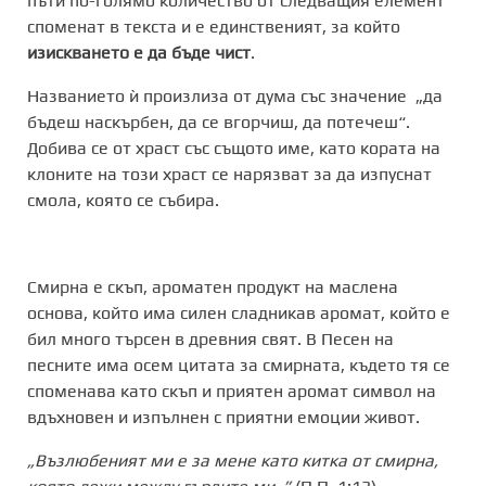
пъти по-голямо количество от следващия елемент
споменат в текста и е единственият, за който
изискването е да бъде чист
.
Названието ѝ произлиза от дума със значение „да
бъдеш наскърбен, да се вгорчиш, да потечеш“.
Добива се от храст със същото име, като кората на
клоните на този храст се нарязват за да изпуснат
смола, която се събира.
Смирна е скъп, ароматен продукт на маслена
основа, който има силен сладникав аромат, който е
бил много търсен в древния свят. В Песен на
песните има осем цитата за смирната, където тя се
споменава като скъп и приятен аромат символ на
вдъхновен и изпълнен с приятни емоции живот.
„Възлюбеният ми е за мене като китка от смирна,