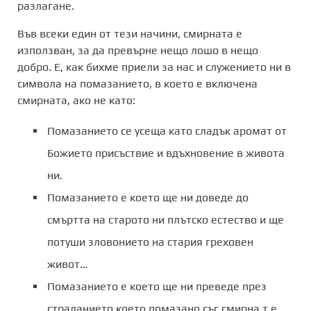
разлагане.
Във всеки един от тези начини, смирната е
използван, за да превърне нещо лошо в нещо
добро. Е, как бихме приели за нас и служението ни в
символа на помазанието, в което е включена
смирната, ако не като:
Помазанието се усеща като сладък аромат от
Божието присъствие и вдъхновение в живота
ни.
Помазанието е което ще ни доведе до
смъртта на старото ни плътско естество и ще
потуши зловонието на стария греховен
живот…
Помазанието е което ще ни преведе през
страданието което помазано със смирна т.е.