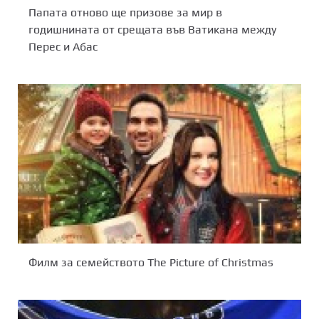
Папата отново ще призове за мир в
годишнината от срещата във Ватикана между
Перес и Абас
Филм за семейството The Picture of Christmas