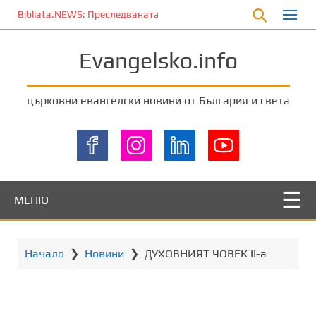
П
Bibliata.NEWS: Преследваната църква [7 август 2026]
р
е
Evangelsko.info
м
и
н
църковни евангелски новини от България и света
е
т
е
к
ъ
м
МЕНЮ
о
с
н
Начало
❯
Новини
❯
ДУХОВНИЯТ ЧОВЕК II-a
о
в
н
о