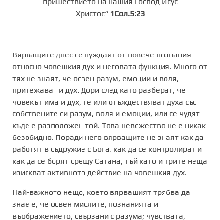
пришествието на нашия Господ Исус
Христос“
1Сол.5:23
Вярващите днес се нуждаят от повече познания
относно човешкия дух и неговата функция. Много от
тях не знаят, че освен разум, емоции и воля,
притежават и дух. Дори след като разберат, че
човекът има и дух, те или отъждествяват духа със
собствените си разум, воля и емоции, или се чудят
къде е разположен той. Това невежество не е никак
безобидно. Поради него вярващите не знаят как да
работят в съдружие с Бога, как да се контролират и
как да се борят срещу Сатана, тъй като и трите неща
изискват активното действие на човешкия дух.
Най-важното нещо, което вярващият трябва да
знае е, че освен мислите, познанията и
въображението, свързани с разума; чувствата,