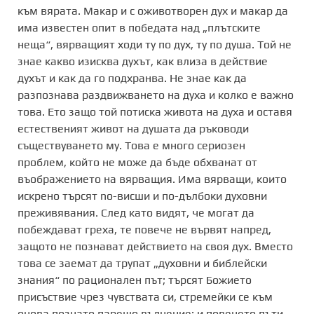
към вярата. Макар и с оживотворен дух и макар да
има известен опит в победата над „плътските
неща“, вярващият ходи ту по дух, ту по душа. Той не
знае какво изисква духът, как влиза в действие
духът и как да го подхранва. Не знае как да
разпознава раздвижването на духа и колко е важно
това. Ето защо той потиска живота на духа и оставя
естественият живот на душата да ръководи
съществуването му. Това е много сериозен
проблем, който не може да бъде обхванат от
въображението на вярващия. Има вярващи, които
искрено търсят no-висши и по-дълбоки духовни
преживявания. След като видят, че могат да
побеждават греха, те повече не вървят напред,
защото не познават действието на своя дух. Вместо
това се заемат да трупат „духовни и библейски
знания“ по рационален път; търсят Божието
присъствие чрез чувствата си, стремейки се към
онова познато парещо вълнение; и повечето пъти