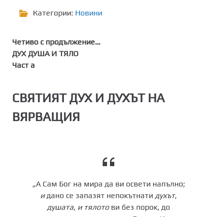
Категории:
Новини
Четиво с продължение…
ДУХ ДУША И ТЯЛО
Част a
СВЯТИЯТ ДУХ И ДУХЪТ НА
ВЯРВАЩИЯ
„А Сам Бог на мира да ви освети напълно;
и
дано се запазят непокътнати
духът
,
душата
,
и
тялото
ви без порок, до