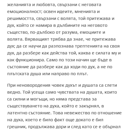
желанията и любовта, свързани с неговата
емоционалност; освен идеите, мненията и
решимостта, свързани с волята, той притежава и
дух, който се намира в дълбините на неговото
същество, по-дълбоко от разума, емоциите и
волята. Вярващият трябва да знае, че притежава
дух; да се научи да разпознава трептенията на своя
дух, да разбере как действа той, каква е силата му и
как функционира. Само по този начин ще бъде в
състояние да разбере как да ходи по дух, а не по
плътската душа или направо по плът.
При неновородения човек духът и душата са слети
ведно. Той усеща само чувствата на душата, които
са силни и могъщи, но няма представа за
съществуването на духа, който е закърнял, в
латентно състояние. Това невежество по отношение
на духа, което е било факт още докато е бил
грешник, продължава дори и след като се е обърнал