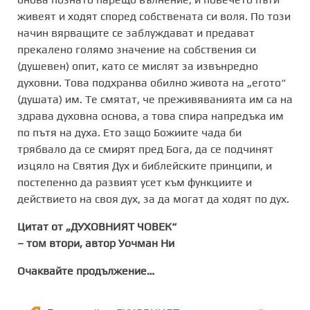
живеят и ходят според собствената си воля. По този
начин вярващите се заблуждават и предават
прекалено голямо значение на собствения си
(душевен) опит, като се мислят за извънредно
духовни. Това подхранва обилно живота на „егото“
(душата) им. Те смятат, че преживяванията им са на
здрава духовна основа, а това спира напредъка им
по пътя на духа. Ето защо Божиите чада би
трябвало да се смирят пред Бога, да се подчинят
изцяло на Святия Дух и библейските принципи, и
постепенно да развият усет към функциите и
действието на своя дух, за да могат да ходят по дух.
Цитат от „ДУХОВНИЯТ ЧОВЕК“
– том втори, автор Уочман Ни
Очаквайте продължение…