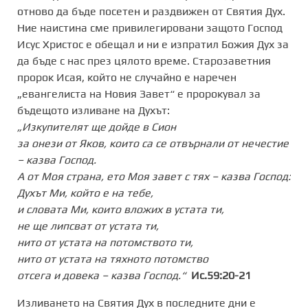
отново да бъде посетен и раздвижен от Святия Дух.
Ние наистина сме привилегировани защото Господ
Исус Христос е обещал и ни е изпратил Божия Дух за
да бъде с нас през цялото време. Старозаветния
пророк Исая, който не случайно е наречен
„евангелиста на Новия Завет“ е пророкувал за
бъдещото изливане на Духът:
„Изкупителят ще дойде в Сион
за онези от Яков, които са се отвърнали от нечестие
– казва Господ.
А от Моя страна, ето Моя завет с тях – казва Господ:
Духът Ми, който е на тебе,
и словата Ми, които вложих в устата ти,
не ще липсват от устата ти,
нито от устата на потомството ти,
нито от устата на тяхното потомство
отсега и довека – казва Господ.“
Ис.59:20-21
Изливането на Святия Дух в последните дни е