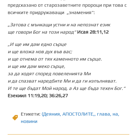
предсказано от старозаветните пророци при това с
всичките придружаващи „знамения“:
„
Затова с мънкащи устни и на непознат език
ще говори Бог на този народ“
Исая 28:11,12
„И ще им дам едно сърце
и ще вложа нов дух във вас;
и ще отнема от тях каменното им сърце.
и ще им дам меко сърце,
за да ходят според повеленията Ми
и да спазват наредбите Ми и да ги изпълняват.
И те ще бъдат Мой народ, а Аз ще бъда техен Бог.“
Езекиил 11:19,20; 36:26,27
Етикети:
(Деяния
,
АПОСТОЛИТЕ,
,
глава
,
на
,
новини