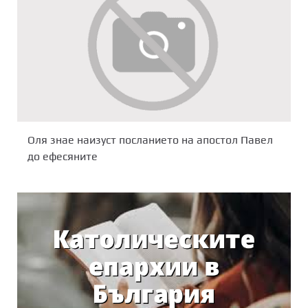
Оля знае наизуст посланието на апостол Павел
до ефесяните