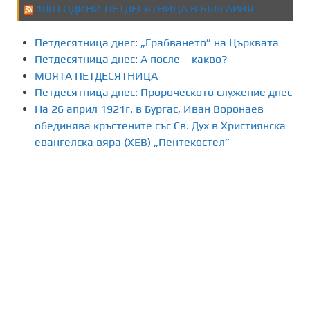
100 ГОДИНИ ПЕТДЕСЯТНИЦА В БЪЛГАРИЯ
Петдесятница днес: „Грабването” на Църквата
Петдесятница днес: А после – какво?
МОЯТА ПЕТДЕСЯТНИЦА
Петдесятница днес: Пророческото служение днес
На 26 април 1921г. в Бургас, Иван Воронаев
обединява кръстените със Св. Дух в Християнска
евангелска вяра (ХЕВ) „Пентекостел”