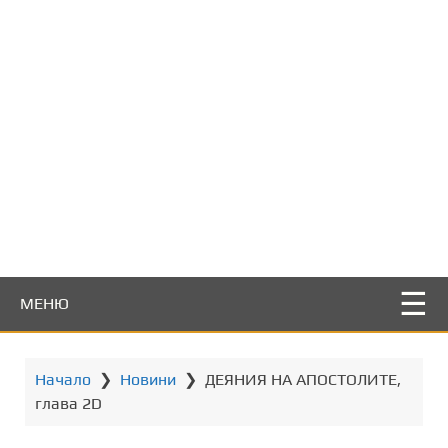
т
о
с
ъ
д
ъ
р
ж
а
н
и
е
МЕНЮ
Начало
❯
Новини
❯
ДЕЯНИЯ НА АПОСТОЛИТЕ,
глава 2D