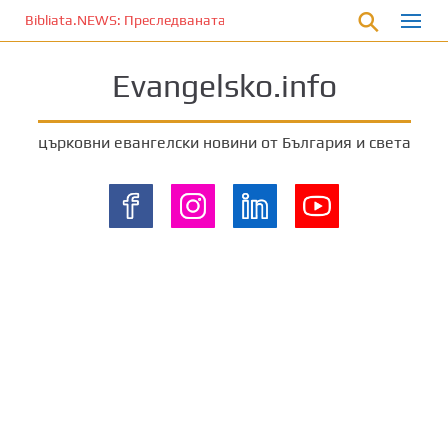
П
Bibliata.NEWS: Преследваната църква [4 декември 2025]
р
е
Evangelsko.info
м
и
н
църковни евангелски новини от България и света
е
т
е
к
ъ
м
о
с
н
о
в
н
о