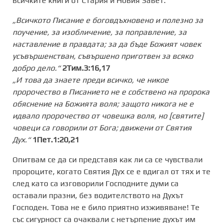
всичките книги от Стария и Новия Завет.
„Всичкото Писание е боговдъхновено и полезно за
поучение, за изобличение, за поправление, за
наставление в правдата; за да бъде Божият човек
усъвършенстван, съвършено приготвен за всяко
добро дело.“
2Тим.3:16,17
„И това да знаете преди всичко, че никое
пророчество в Писанието не е собствено на пророка
обяснение на Божията воля; защото никога не е
идвало пророчество от човешка воля, но [святите]
човеци са говорили от Бога; движени от Святия
Дух.“
1Пет.1:20,21
Опитвам се да си представя как ли са се чувствали
пророците, когато Святия Дух се е вдигал от тях и те
след като са изговорили Господните думи са
оставали празни, без водителството на Духът
Господен. Това не е било приятно изживяване! Те
със сигурност са очаквали с нетърпение духът им