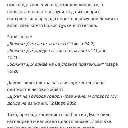
сила и вдъхновение над отделни личности, а
понякога и над цели групи за да изговорят,
извършат или предадат чрез пророкуване Божията
воля, след което Божия Дух се е оттеглял.
Записано е:
„
Божият Дух слезе над него“
Числа 24:2;
„Божият Дух дойде със сила върху него“
1Царе
10:10,
„
Божият Дух дойде на Сауловите пратеници“
1Царе
19:20
Давид свидетелства за тази свръхестествена
опитност в неговия живот:
„Духът на Господа говори чрез мене, И словото Му
дойде на езика ми.“
2 Царе 23:2
Така, чрез вдъхновението на Святия Дух, е било
изговорено и написано цялото Божие Слово във