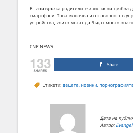
В тази връзка родителите християни трябва д
смартфони. Това включва и отговорност в уп
устройства, които могат да бъдат много опасн
CNE NEWS
133
Share
SHARES
Етикети:
децата
,
новини
,
порнографият
Дата на публи
Автор:
Evangel