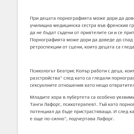
При децата порнографията може дори да дове
училищна медицинска сестра във френския град
да не бъдат съдени от приятелите си и се при
Порнографията може дори да доведе до спад 
ретроспекции от сцени, които децата са гледа
Психологът Беатрис Копър работи с деца, кои
разстройства“ след като са гледали порногра
сексуалните отношения като нещо отвратителн
Младите хора в пубертета са особено уязвим
Танги Лафорг, психотерапевт. Тъй като порн
потенциал да бъде пристрастяваща. И след кат
е още по-силно“, подчертава Лафорг.