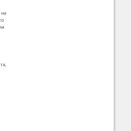
 на
то
ли
та,