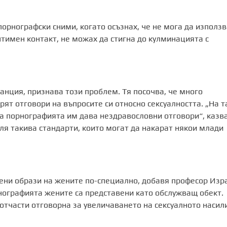
орнографски сними, когато осъзнах, че не мога да използ
нтимен контакт, не можах да стигна до кулминацията с
анция, признава този проблем. Тя посочва, че много
ят отговори на въпросите си относно сексуалността. „На т
 а порнографията им дава нездравословни отговори“, казв
ля такива стандарти, които могат да накарат някои млади
ени образи на жените по-специално, добавя професор Изр
рнографията жените са представени като обслужващ обект.
отчасти отговорна за увеличаването на сексуалното насил