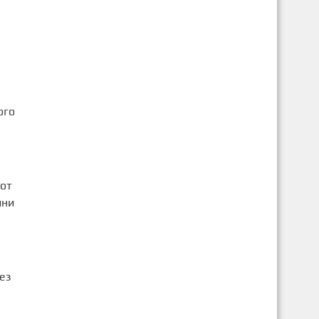
ого
 от
ини
ез