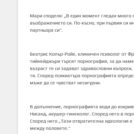
Мари споделя: „В един момент гледах много п
въображението си. По-късно, при първия си и
партньора си“.
Беатрис Копър-Ройе, клиничен психолог от Фр
тийнейджъри търсят порнография, за да намер
възраст те си задават здравословни въпроси,
тя. Според психиатъра порнографията опреде
мъже да се чувстват несигурни.
В допълнение, порнографията води до изкрив
Нисанд, акушер-гинеколог. Според него в по
Според него „Тази отвратителна идеология е 
между половете.“