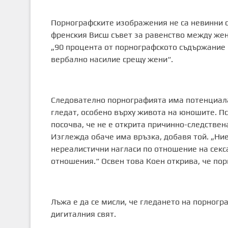
Порнографските изображения не са невинни с
френския Висш съвет за равенство между жен
„90 процента от порнографското съдържание 
вербално насилие срещу жени“.
Следователно порнографията има потенциала 
гледат, особено върху живота на юношите. Пс
посочва, че не е открита причинно-следстве
Изглежда обаче има връзка, добавя той. „Ние
нереалистични нагласи по отношение на секс
отношения.“ Освен това Коен открива, че по
Лъжа е да се мисли, че гледането на порногра
дигиталния свят.