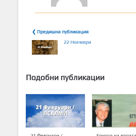
❮ Предишна публикация
22 Ноември
Подобни публикации
21 Февруари /
Епизод на вярат