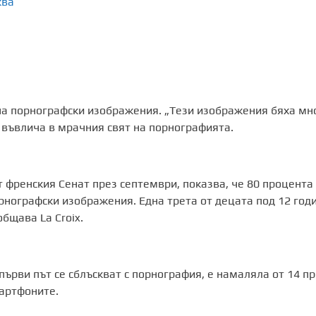
ква
 на порнографски изображения. „Тези изображения бяха мн
 въвлича в мрачния свят на порнографията.
т френския Сенат през септември, показва, че 80 процента
рнографски изображения. Една трета от децата под 12 год
бщава La Croix.
първи път се сблъскват с порнография, е намаляла от 14 пр
мартфоните.