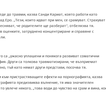
де до травми, казва Санди Кариат, която работи като
 Еро. „Тези, които идват при мен, се срамуват. Страхуват
тесняват, че родителите ще разберат“, отбелязва тя.
в оценките, затруднено концентриране и справяне с
ли.
то са „ужасно уплашени и понякога развиват соматични
фия. Други са толкова травматизирани, че възприемат
о, тъй като нямат други представи, посочва тя.
и към пристрастяващите ефекти на порнографията, казва
ографията предизвиква вълнение, тя има значителен
о увлече някого, „това води до чувство на срам и вина, ко