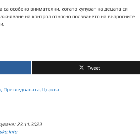
а са особено внимателни, когато купуват на децата си
ражняване на контрол относно ползването на въпросните
и.
Tweet
а
,
Преследваната
,
Църква
куване:
22.11.2023
sko.info