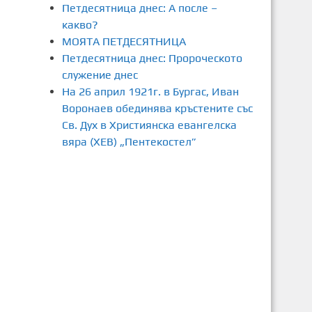
Петдесятница днес: А после –
какво?
МОЯТА ПЕТДЕСЯТНИЦА
Петдесятница днес: Пророческото
служение днес
На 26 април 1921г. в Бургас, Иван
Воронаев обединява кръстените със
Св. Дух в Християнска евангелска
вяра (ХЕВ) „Пентекостел”