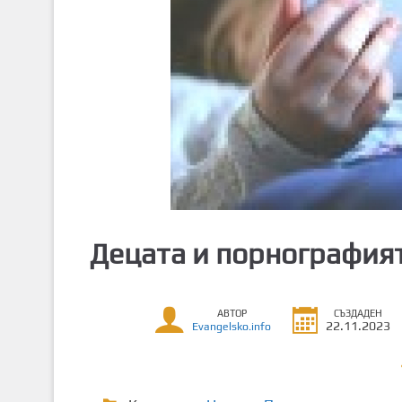
т
о
с
ъ
д
ъ
р
ж
а
н
и
Децата и порнография
е
АВТОР
СЪЗДАДЕН
22.11.2023
Evangelsko.info