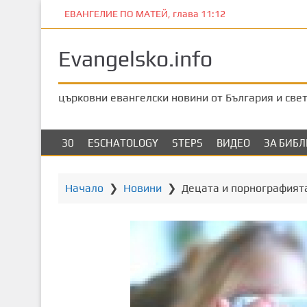
П
ЕВАНГЕЛИЕ ПО МАТЕЙ, глава 11:12
р
е
Evangelsko.info
м
и
н
църковни евангелски новини от България и све
е
т
е
30
ESCHATOLOGY
STEPS
ВИДЕО
ЗА БИБ
к
ъ
м
Начало
❯
Новини
❯
Децата и порнографият
о
с
н
о
в
н
о