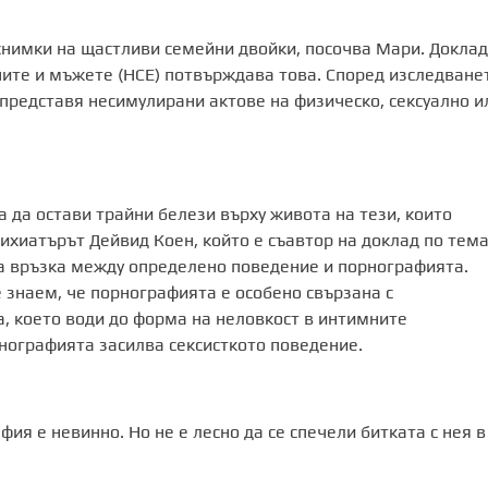
нимки на щастливи семейни двойки, посочва Мари. Доклад
ите и мъжете (HCE) потвърждава това. Според изследване
представя несимулирани актове на физическо, сексуално и
да остави трайни белези върху живота на тези, които
ихиатърът Дейвид Коен, който е съавтор на доклад по тема
на връзка между определено поведение и порнографията.
 знаем, че порнографията е особено свързана с
а, което води до форма на неловкост в интимните
рнографията засилва сексисткото поведение.
фия е невинно. Но не е лесно да се спечели битката с нея в