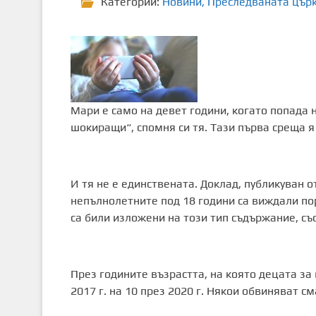
Категории:
Новини
,
Преследваната цър
Мари e само на девет години, когато попада
шокиращи“, спомня си тя. Тази първа среща я
И тя не е единствената. Доклад, публикуван о
непълнолетните под 18 години са виждали по
са били изложени на този тип съдържание, съо
През годините възрастта, на която децата за 
2017 г. на 10 през 2020 г. Някои обвиняват с