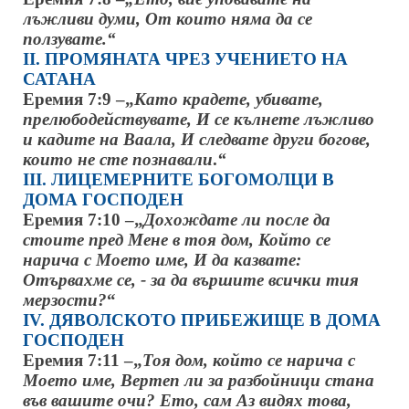
лъжливи думи, От които няма
да се
ползувате.“
ІІ. ПРОМЯНАТА ЧРЕЗ УЧЕНИЕТО НА
САТАНА
Еремия 7:9 –„
Като крадете, убивате,
прелюбодействувате, И се кълнете лъжливо
и кадите на Ваала, И следвате други богове,
които не сте познавали
.
“
ІІІ. ЛИЦЕМЕРНИТЕ БОГОМОЛЦИ В
ДОМА ГОСПОДЕН
Еремия 7:10 –„
Дохождате ли после да
стоите пред Мене в тоя дом, Който се
нарича с Моето име, И да казвате:
Отървахме се, - за да вършите всички тия
мерзости?
“
ІV. ДЯВОЛСКОТО ПРИБЕЖИЩЕ В ДОМА
ГОСПОДЕН
Еремия 7:11 –„
Тоя дом, който се нарича с
Моето име, Вертеп ли за разбойници стана
във вашите очи? Ето, сам Аз видях това,