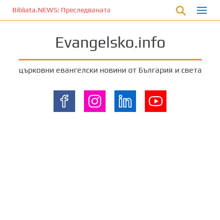
П
Bibliata.NEWS: Преследваната църква [4 декември 2025]
р
е
Evangelsko.info
м
и
н
църковни евангелски новини от България и света
е
т
е
к
ъ
м
о
с
н
о
в
н
о