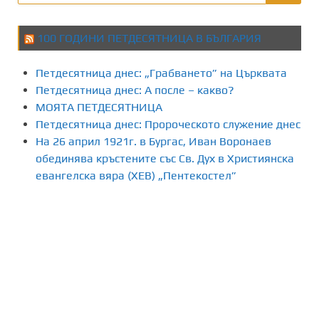
100 ГОДИНИ ПЕТДЕСЯТНИЦА В БЪЛГАРИЯ
Петдесятница днес: „Грабването” на Църквата
Петдесятница днес: А после – какво?
МОЯТА ПЕТДЕСЯТНИЦА
Петдесятница днес: Пророческото служение днес
На 26 април 1921г. в Бургас, Иван Воронаев
обединява кръстените със Св. Дух в Християнска
евангелска вяра (ХЕВ) „Пентекостел”