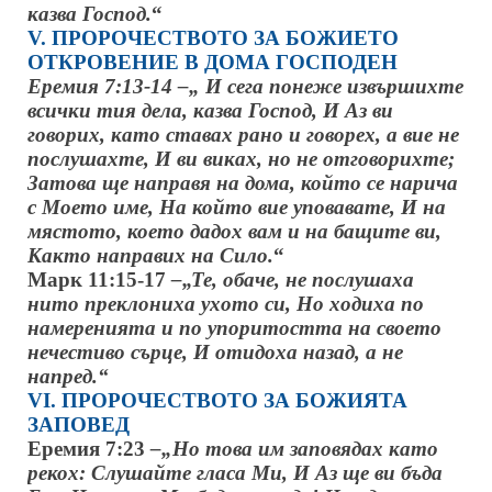
казва Господ.
“
V. ПРОРОЧЕСТВОТО ЗА БОЖИЕТО
ОТКРОВЕНИЕ
В ДОМА ГОСПОДЕН
Еремия 7:13-14 –„ И сега понеже извършихте
всички тия дела, казва Господ, И Аз ви
говорих, като ставах рано и говорех, а вие не
послушахте, И ви виках, но не отговорихте;
Затова ще направя на дома, който се нарича
с Моето име, На който вие уповавате, И на
мястото, което дадох вам и на бащите ви,
Както направих на Сило.
“
Марк 11:15-17
–„Те, обаче, не послушаха
нито преклониха ухото си, Но ходиха по
намеренията и по упоритостта на своето
нечестиво сърце, И отидоха назад, а не
напред.“
VІ. ПРОРОЧЕСТВОТО ЗА БОЖИЯТА
ЗАПОВЕД
Еремия 7:23
–„Но това им заповядах като
рекох: Слушайте гласа Ми, И Аз ще ви бъда