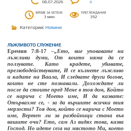
08.07.2026
0
ВРЕМЕ ЗА ЧЕТЕНЕ
ПРЕГЛЕЖДАНИЯ
3 мин
392
Категории:
Новини
ЛЪЖЛИВОТО СЛУЖЕНИЕ
Еремия 7:8-17
–„Ето, вие уповавате на
лъжливи думи, От които няма да се
ползувате. Като крадете, убивате,
прелюбодействувате, И се кълнете лъжливо
и кадите на Ваала, И следвате други богове,
които не сте познавали. Дохождате ли
после да стоите пред Мене в тоя дом, Който
се нарича с Моето име, И да казвате:
Отървахме се, - за да вършите всички тия
мерзости? Тоя дом, който се нарича с Моето
име, Вертеп ли за разбойници стана във
вашите очи? Ето, сам Аз видях това, казва
Господ. Но идете сега на мястото Ми, което