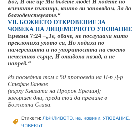
Бог, И вие ще Ми бъдете люде! И ходете по
всичките пътища, които ви заповядам, За да
благоденствувате.“
VІІ. БОЖИЕТО ОТКРОВЕНИЕ ЗА
ЧОВЕКА НА ЛИЦЕМЕРНОТО УПОВАНИЕ
Еремия 7:24
–„Те, обаче, не послушаха нито
преклониха ухото си, Но ходиха по
намеренията и по упоритостта на своето
нечестиво сърце, И отидоха назад, а не
напред.“
Из последния том с 50 проповеди на П-р Д-р
Стефан Банков
(върху Книгата на Пророк Еремия);
завършен дни, преди той да премине в
Божията Слава
.
Етикети:
ЛЪЖЛИВОТО
,
на
,
новини
,
УПОВАНИЕ
,
ЧОВЕКЪТ