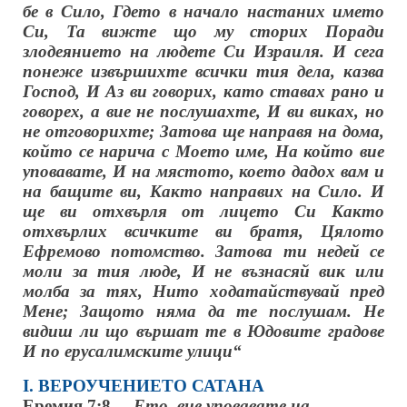
бе в Сило, Гдето в начало настаних името
Си, Та вижте що му сторих Поради
злодеянието на людете Си Израиля. И сега
понеже извършихте всички тия дела, казва
Господ, И Аз ви говорих, като ставах рано и
говорех, а вие не послушахте, И ви виках, но
не отговорихте; Затова ще направя на дома,
който се нарича с Моето име, На който вие
уповавате, И на мястото, което дадох вам и
на бащите ви, Както направих на Сило. И
ще ви отхвърля от лицето Си Както
отхвърлих всичките ви братя, Цялото
Ефремово потомство. Затова ти недей се
моли за тия люде, И не възнасяй вик или
молба за тях, Нито ходатайствувай пред
Мене; Защото няма да те послушам. Не
видиш ли що вършат те в Юдовите градове
И по ерусалимските улици“
І. ВЕРОУЧЕНИЕТО САТАНА
Еремия 7:8 –
„Ето, вие уповавате на