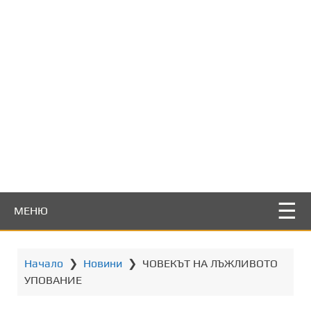
т
о
с
ъ
д
ъ
р
ж
а
н
и
е
МЕНЮ
Начало
❯
Новини
❯
ЧОВЕКЪТ НА ЛЪЖЛИВОТО
УПОВАНИЕ