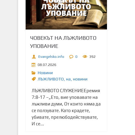
т
о
с
ъ
д
ЧОВЕКЪТ НА ЛЪЖЛИВОТО
ъ
УПОВАНИЕ
р
ж
Evangelsko.info
0
392
а
08.07.2026
н
Новини
и
ЛЪЖЛИВОТО
,
на
,
новини
е
ЛЪЖЛИВОТО СЛУЖЕНИЕЕремия
7:8-17 –„Ето, вие уповавате на
лъжливи думи, От които няма да
се ползувате. Като крадете,
убивате, прелюбодействувате,
И се...