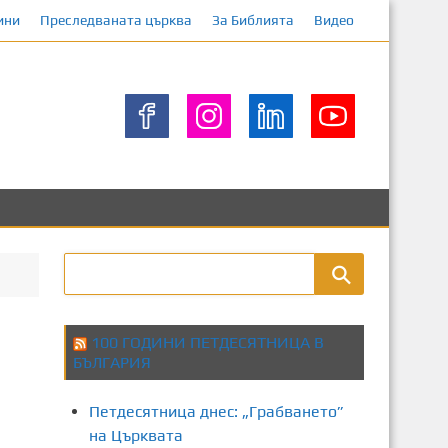
ини
Преследваната църква
За Библията
Видео
100 ГОДИНИ ПЕТДЕСЯТНИЦА В
БЪЛГАРИЯ
Петдесятница днес: „Грабването”
на Църквата