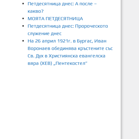
Петдесятница днес: А после –
какво?
МОЯТА ПЕТДЕСЯТНИЦА
Петдесятница днес: Пророческото
служение днес
На 26 април 1921г. в Бургас, Иван
Воронаев обединява кръстените със
Св. Дух в Християнска евангелска
вяра (ХЕВ) „Пентекостел”