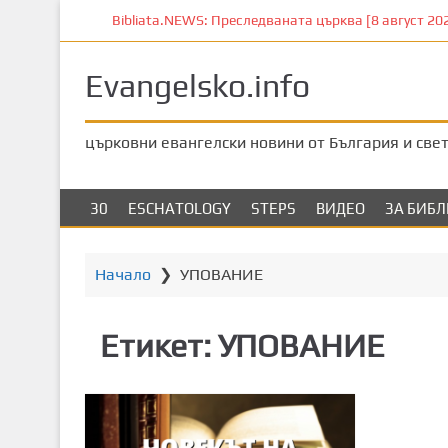
П
Bibliata.NEWS: Преследваната църква [8 август 202
р
е
Evangelsko.info
м
и
н
църковни евангелски новини от България и све
е
т
е
30
ESCHATOLOGY
STEPS
ВИДЕО
ЗА БИБ
к
ъ
м
Начало
❯
УПОВАНИЕ
о
с
Етикет:
УПОВАНИЕ
н
о
в
н
о