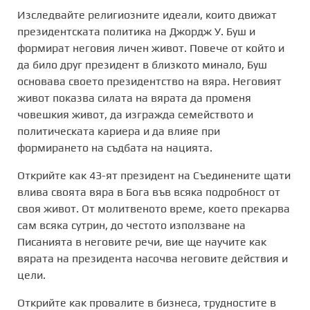
Изследвайте религиозните идеали, които движат
президентската политика на Джордж У. Буш и
формират неговия личен живот. Повече от който и
да било друг президент в близкото минало, Буш
основава своето президентство на вяра. Неговият
живот показва силата на вярата да променя
човешкия живот, да изгражда семейството и
политическата кариера и да влияе при
формирането на съдбата на нацията.
Открийте как 43-ят президент на Съединените щати
влива своята вяра в Бога във всяка подробност от
своя живот. От молитвеното време, което прекарва
сам всяка сутрин, до честото използване на
Писанията в неговите речи, вие ще научите как
вярата на президента насочва неговите действия и
цели.
Открийте как провалите в бизнеса, трудностите в