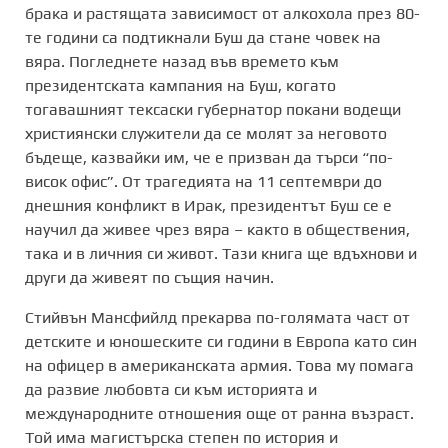
брака и растящата зависимост от алкохола през 80-
те години са подтикнали Буш да стане човек на
вяра. Погледнете назад във времето към
президентската кампания на Буш, когато
тогавашният тексаски губернатор покани водещи
християнски служители да се молят за неговото
бъдеще, казвайки им, че е призван да търси “по-
висок офис”. От трагедията на 11 септември до
днешния конфликт в Ирак, президентът Буш се е
научил да живее чрез вяра – както в обществения,
така и в личния си живот. Тази книга ще вдъхнови и
други да живеят по същия начин.
Стийвън Мансфийлд прекарва по-голямата част от
детските и юношеските си години в Европа като син
на офицер в американската армия. Това му помага
да развие любовта си към историята и
международните отношения още от ранна възраст.
Той има магистърска степен по история и