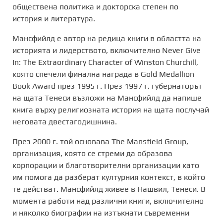
обществена политика и докторска степен по
история и литература.
Мансфийлд е автор на редица книги в областта на
историята и лидерството, включително Never Give
In: The Extraordinary Character of Winston Churchill,
която спечели финална награда в Gold Medallion
Book Award през 1995 г. През 1997 г. губернаторът
на щата Тенеси възложи на Мансфийлд да напише
книга върху религиозната история на щата послучай
неговата двестагодишнина.
През 2000 г. той основава The Mansfield Group,
организация, която се стреми да образова
корпорации и благотворителни организации като
им помога да разберат културния контекст, в който
те действат. Мансфийлд живее в Нашвил, Тенеси. В
момента работи над различни книги, включително
и няколко биографии на изтъкнати съвременни