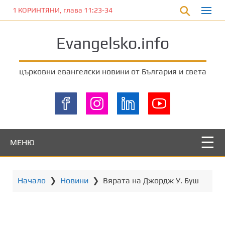
П
1 КОРИНТЯНИ, глава 11:23-34
р
е
Evangelsko.info
м
и
н
църковни евангелски новини от България и света
е
т
е
к
ъ
м
МЕНЮ
о
с
н
Начало
❯
Новини
❯
Вярата на Джордж У. Буш
о
в
н
о