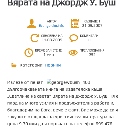
Вярата на Джордж У. Буш
АВТОР
СЪЗДАДЕН
21.09.2007
Evangelsko.info
ОБНОВЕНА НА
КОМЕНТАРИ
11.08.2009
0
ВРЕМЕ ЗА ЧЕТЕНЕ
ПРЕГЛЕЖДАНИЯ
1 мин
295
Категории:
Новини
Излезе от печат
дългоочакваната книга на издателска къща
„Светлина на света” Вярата на Джордж У. Буш. Тя е
плод на много усилия и продължителна работа и,
благодарим на Бога, вече е факт. Вие може да си я
закупите от щанда за християнска литература на
цена 9.70 или да я поръчате на телефон 699 476