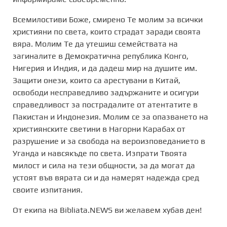
Всемилостиви Боже, смирено Те молим за всички
християни по света, които страдат заради своята
вяра. Молим Те да утешиш семействата на
загиналите в Демократична република Конго,
Нигерия и Индия, и да дадеш мир на душите им.
Защити онези, които са арестувани в Китай,
освободи несправедливо задържаните и осигури
справедливост за пострадалите от атентатите в
Пакистан и Индонезия. Молим се за опазването на
християнските светини в Нагорни Карабах от
разрушение и за свобода на вероизповеданието в
Уганда и навсякъде по света. Изпрати Твоята
милост и сила на тези общности, за да могат да
устоят във вярата си и да намерят надежда сред
своите изпитания.
От екипа на Bibliata.NEWS ви желавем хубав ден!