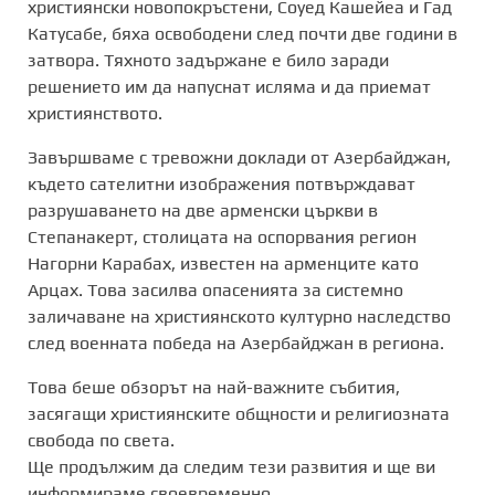
християнски новопокръстени, Соуед Кашейеа и Гад
Катусабе, бяха освободени след почти две години в
затвора. Тяхното задържане е било заради
решението им да напуснат исляма и да приемат
християнството.
Завършваме с тревожни доклади от Азербайджан,
където сателитни изображения потвърждават
разрушаването на две арменски църкви в
Степанакерт, столицата на оспорвания регион
Нагорни Карабах, известен на арменците като
Арцах. Това засилва опасенията за системно
заличаване на християнското културно наследство
след военната победа на Азербайджан в региона.
Това беше обзорът на най-важните събития,
засягащи християнските общности и религиозната
свобода по света.
Ще продължим да следим тези развития и ще ви
информираме своевременно.