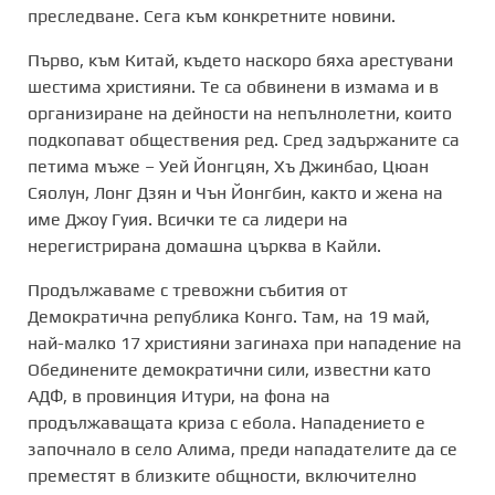
преследване. Сега към конкретните новини.
Първо, към Китай, където наскоро бяха арестувани
шестима християни. Те са обвинени в измама и в
организиране на дейности на непълнолетни, които
подкопават обществения ред. Сред задържаните са
петима мъже – Уей Йонгцян, Хъ Джинбао, Цюан
Сяолун, Лонг Дзян и Чън Йонгбин, както и жена на
име Джоу Гуия. Всички те са лидери на
нерегистрирана домашна църква в Кайли.
Продължаваме с тревожни събития от
Демократична република Конго. Там, на 19 май,
най-малко 17 християни загинаха при нападение на
Обединените демократични сили, известни като
АДФ, в провинция Итури, на фона на
продължаващата криза с ебола. Нападението е
започнало в село Алима, преди нападателите да се
преместят в близките общности, включително