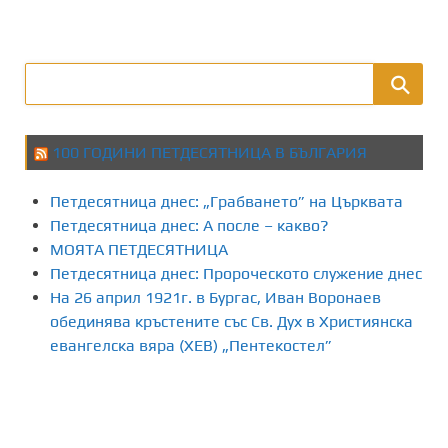
100 ГОДИНИ ПЕТДЕСЯТНИЦА В БЪЛГАРИЯ
Петдесятница днес: „Грабването” на Църквата
Петдесятница днес: А после – какво?
МОЯТА ПЕТДЕСЯТНИЦА
Петдесятница днес: Пророческото служение днес
На 26 април 1921г. в Бургас, Иван Воронаев
обединява кръстените със Св. Дух в Християнска
евангелска вяра (ХЕВ) „Пентекостел”