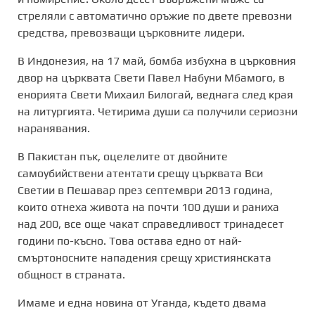
стреляли с автоматично оръжие по двете превозни
средства, превозващи църковните лидери.
В Индонезия, на 17 май, бомба избухна в църковния
двор на църквата Свети Павел Набуни Мбамого, в
енорията Свети Михаил Билогай, веднага след края
на литургията. Четирима души са получили сериозни
наранявания.
В Пакистан пък, оцелелите от двойните
самоубийствени атентати срещу църквата Вси
Светии в Пешавар през септември 2013 година,
които отнеха живота на почти 100 души и раниха
над 200, все още чакат справедливост тринадесет
години по-късно. Това остава едно от най-
смъртоносните нападения срещу християнската
общност в страната.
Имаме и една новина от Уганда, където двама