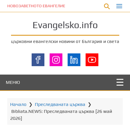
П
НОВОЗАВЕТНОТО ЕВАНГЕЛИЕ
р
е
Evangelsko.info
м
и
н
църковни евангелски новини от България и света
е
т
е
к
ъ
м
МЕНЮ
о
с
н
Начало
❯
Преследваната църква
❯
о
Bibliata.NEWS: Преследваната църква [26 май
в
2026]
н
о