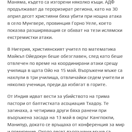
Маняма, където са изгорени няколко къщи. АДФ
продължават да тероризират региона, като на 30
април десет християни бяха убити при нощна атака
в село Мунгвере, провинция Горно Уеле, което
показва разширяващия се обхват на тези ислямски
екстремистки атаки.
В Нигерия, християнският учител по математика
Майкъл Ойедокун беше обезглавен, след като беше
отвлечен по време на координирани атаки срещу
училища в щата Ойо на 15 май. Въоръжени мъже са
нахлули в три училища, отвличайки седем учители и
няколко ученици, преди да избягат в горите.
От Индия идват вести за убийството на трима
пастори от баптистката асоциация Тхадоу. Те
загинаха, а четирима други бяха ранени при
въоръжена засада на 13 май в окръг Кангпокпи,
Манипур, докато се връщаха от конференция за мир
и помирение. Около десет въоръжени мъже са