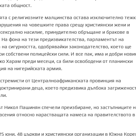
ката общност.
ята с религиозните малцинства остава изключително тежк
арушения на човешките права срещу християнски жени и
сексуално насилие, принудително обръщане и бракове в
. На фона на тези предизвикателства, парламентът на
на сигурността, одобрявайки законодателство, което ще
ои собствени полицейски сили. И все пак, има и добри нови
ко Харам преди месеци, са били освободени от планински
ия на нигерийската армия.
кстремисти от Централноафриканската провинция на
доктринирани деца, което предизвика дълбока загриженос
ли.
 Никол Пашинян спечели преизбиране, но застъпниците н
асения относно нарастващата намеса на правителството в
 25 юни, 48 църкви и християнски организации в Южна Коре