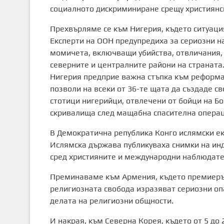
социалното дискриминиране срещу християнс
Прехвърляме се към Нигерия, където ситуаци
Експерти на ООН предупредиха за сериозни н
момичета, включващи убийства, отвличания, 
северните и централните райони на страната
Нигерия предприе важна стъпка към реформа 
позволи на всеки от 36-те щата да създаде св
стотици нигерийци, отвлечени от бойци на Бо
скривалища след мащабна спасителна операц
В Демократична република Конго ислямски е
Ислямска държава публикуваха снимки на ин
сред християните и международни наблюдате
Преминаваме към Армения, където премиерът
религиозната свобода изразяват сериозни оп
делата на религиозни общности.
И накрая, към Северна Корея, където от 5 до