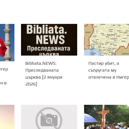
Bibliata.NEWS:
Пастир убит, а
итер
Преследваната
съпругата му
църква [2 януари
отвлечена в Ниге
н в
2026]