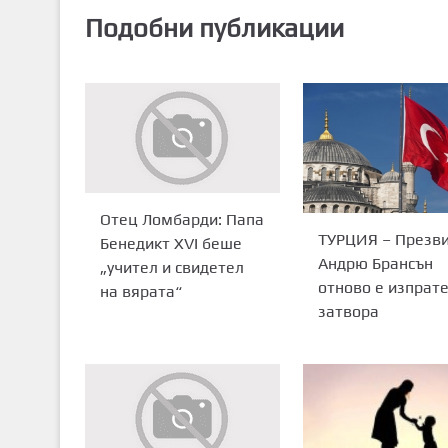
Подобни публикации
Отец Ломбарди: Папа
ТУРЦИЯ – Презв
Бенедикт XVI беше
Андрю Брансън
„учител и свидетел
отново е изпрате
на вярата“
затвора