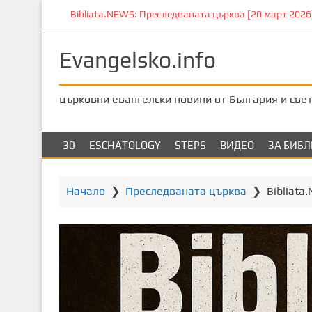
П
Bibliata.NEWS: Преследваната църква [20 март 2026]
р
е
Evangelsko.info
м
и
н
църковни евангелски новини от България и све
е
т
е
30
ESCHATOLOGY
STEPS
ВИДЕО
ЗА БИБ
к
ъ
м
Начало
❯
Преследваната църква
❯
Bibliata
о
с
н
о
в
н
о