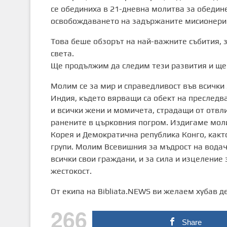
се обединиха в 21-дневна молитва за обедин
освобождаването на задържаните мисионери 
Това беше обзорът на най-важните събития, 
света.
Ще продължим да следим тези развития и щ
Молим се за мир и справедливост във всички 
Индия, където вярващи са обект на преследв
и всички жени и момичета, страдащи от отвли
ранените в църковния погром. Издигаме мол
Корея и Демократична република Конго, както
групи. Молим Всевишния за мъдрост на водачи
всички свои граждани, и за сила и изцеление 
жестокост.
От екипа на Bibliata.NEWS ви желаем хубав де
266
Share