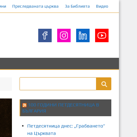
ини
Преследваната църква
За Библията
Видео
100 ГОДИНИ ПЕТДЕСЯТНИЦА В
БЪЛГАРИЯ
Петдесятница днес: „Грабването”
на Църквата