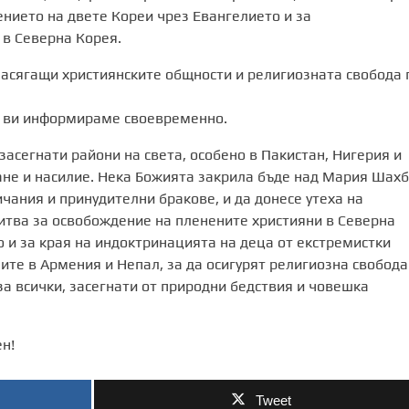
ението на двете Кореи чрез Евангелието и за
в Северна Корея.
засягащи християнските общности и религиозната свобода 
е ви информираме своевременно.
засегнати райони на света, особено в Пакистан, Нигерия и
ане и насилие. Нека Божията закрила бъде над Мария Шах
чания и принудителни бракове, и да донесе утеха на
итва за освобождение на пленените християни в Северна
 и за края на индоктринацията на деца от екстремистки
те в Армения и Непал, за да осигурят религиозна свобода
за всички, засегнати от природни бедствия и човешка
н!
Tweet