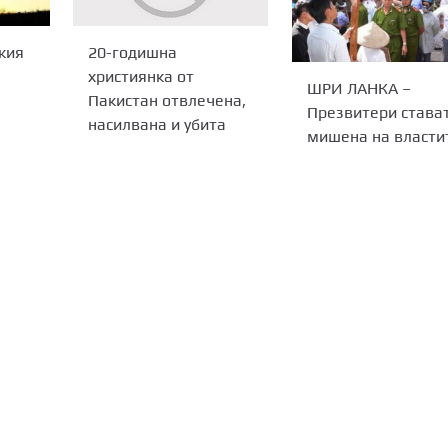
жия
20-годишна
християнка от
ШРИ ЛАНКА –
Пакистан отвлечена,
Презвитери става
насилвана и убита
мишена на власти