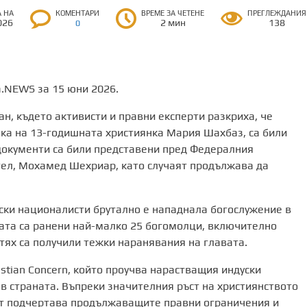
А НА
КОМЕНТАРИ
ВРЕМЕ ЗА ЧЕТЕНЕ
ПРЕГЛЕЖДАНИЯ
026
2 мин
138
0
ta.NEWS за 15 юни 2026.
н, където активисти и правни експерти разкриха, че
ака на 13-годишната християнка Мария Шахбаз, са били
окументи са били представени пред Федералния
тел, Мохамед Шехриар, като случаят продължава да
ски националисти брутално е нападнала богослужение в
ката са ранени най-малко 25 богомолци, включително
 тях са получили тежки наранявания на главата.
ristian Concern, който проучва нарастващия индуски
в страната. Въпреки значителния ръст на християнството
ът подчертава продължаващите правни ограничения и