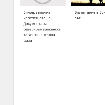
Възпитание в Бо
Синод: започна
път
изготвянето на
Документа за
северноамериканска
та континентална
фаза