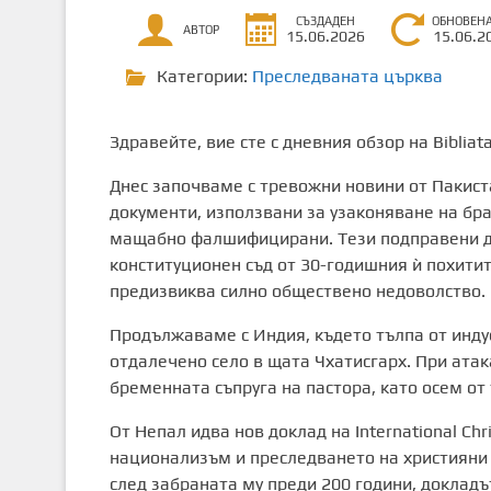
СЪЗДАДЕН
ОБНОВЕН
АВТОР
15.06.2026
15.06.2
Категории:
Преследваната църква
Здравейте, вие сте с дневния обзор на Biblia
Днес започваме с тревожни новини от Пакиста
документи, използвани за узаконяване на бр
мащабно фалшифицирани. Тези подправени д
конституционен съд от 30-годишния ѝ похити
предизвиква силно обществено недоволство.
Продължаваме с Индия, където тълпа от инду
отдалечено село в щата Чхатисгарх. При ата
бременната съпруга на пастора, като осем от
От Непал идва нов доклад на International Ch
национализъм и преследването на християни 
след забраната му преди 200 години, доклад