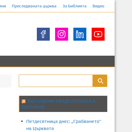
ини
Преследваната църква
За Библията
Видео
100 ГОДИНИ ПЕТДЕСЯТНИЦА В
БЪЛГАРИЯ
Петдесятница днес: „Грабването”
на Църквата