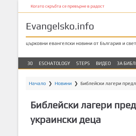
П
Когато скръбта се превърне в радост
р
е
Evangelsko.info
м
и
н
църковни евангелски новини от България и све
е
т
е
30
ESCHATOLOGY
STEPS
ВИДЕО
ЗА БИБ
к
ъ
м
Начало
❯
Новини
❯
Библейски лагери предл
о
с
Библейски лагери пред
н
о
украински деца
в
н
о