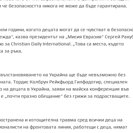
и че безопасността никога не може да бъде гарантирана.
или години, когато децата могат да се чувстват в безопасно
дежда“, казва президентът на „Мисия Евразия“ Сергей Рахуб
а Christian Daily International. „Това са места, където
а за ръка.
възстановяването на Украйна ще бъде невъзможно без
йната. Тордис Колбрун Рейкфьорд Гилфадотир, специален
о на децата в Украйна, заяви на майска конференция във
 е „почти празно обещание“ без грижи за подрастващите.
остранена и изтощителна травма сред всички деца на
ионалисти на фронтовата линия, работещи с деца, нямат