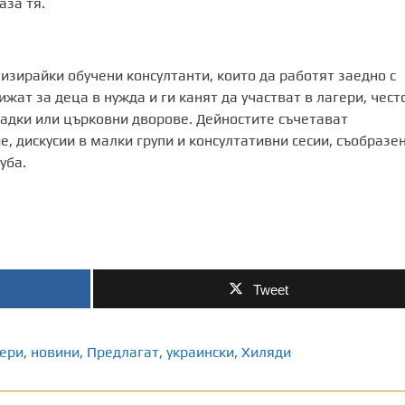
аза тя.
зирайки обучени консултанти, които да работят заедно с
жат за деца в нужда и ги канят да участват в лагери, чест
адки или църковни дворове. Дейностите съчетават
, дискусии в малки групи и консултативни сесии, съобразен
уба.
Tweet
ери
,
новини
,
Предлагат
,
украински
,
Хиляди