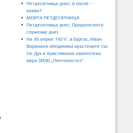
Петдесятница днес: А после –
какво?
МОЯТА ПЕТДЕСЯТНИЦА
Петдесятница днес: Пророческото
служение днес
На 26 април 1921г. в Бургас, Иван
Воронаев обединява кръстените със
Св. Дух в Християнска евангелска
вяра (ХЕВ) „Пентекостел”
и