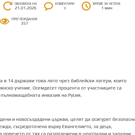
ОБНОВЕНА НА
КОМЕНТАРИ
ВРЕМЕ ЗА ЧЕТЕНЕ
21.01.2026
1 мин
0
ПРЕГЛЕЖДАНИЯ
357
а в 14 държави това лято чрез библейски лагери, които
янско учение. Осемдесет процента от участниците са
т пълномащабната инвазия на Русия.
дени и новосъздадени църкви, целят да осигурят безопасн
жда, съсредоточена върху Евангелието, за деца,
 повечето от тях са разположени в централни и западни