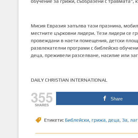
обучение за грижи, съобразени с травмата“, к
Мисия Евразия запълва тази празнина, мобили
местните църковни лидери. Тези лидери се гри
провеждани в наети помещения, детски площ
развлекателни програми с библейско обучение
деца, преживели разселване, насилие или заг
DAILY CHRISTIAN INTERNATIONAL
355
Share
SHARES
Етикети:
Библейски
,
грижа
,
деца
,
Зa
,
лаг