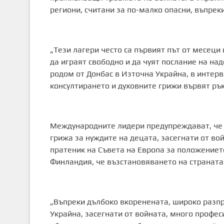
региони, считани за по-малко опасни, въпрек
„Тези лагери често са първият път от месеци 
да играят свободно и да чуят послание на на
родом от Донбас в Източна Украйна, в интервю з
консултирането и духовните грижи вървят рък
Международните лидери предупреждават, че 
грижа за нуждите на децата, засегнати от во
пратеник на Съвета на Европа за положениет
Финландия, че възстановяването на страната
„Въпреки дълбоко вкоренената, широко разпр
Украйна, засегнати от войната, много профес