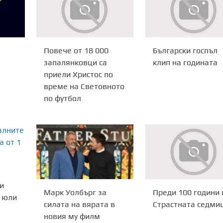
Повече от 18 000
Български госпъл
запалянковци са
клип на годината
приели Христос по
време на Световното
по футбол
и
Марк Уолбърг за
Преди 100 години 
1 юли
силата на вярата в
Страстната седми
новия му филм