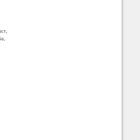
ст,
а,