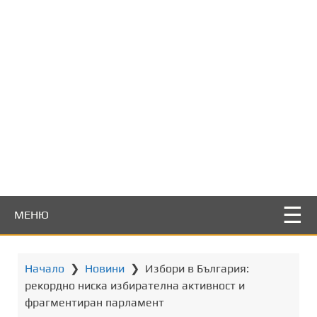
т
о
с
ъ
д
ъ
р
ж
а
н
и
е
МЕНЮ
Начало
❯
Новини
❯
Избори в България:
рекордно ниска избирателна активност и
фрагментиран парламент