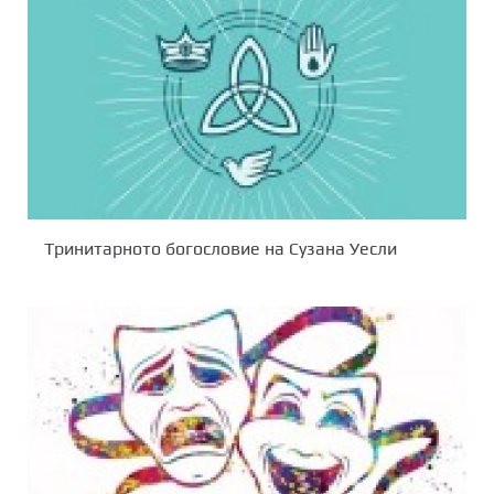
Тринитарното богословие на Сузана Уесли