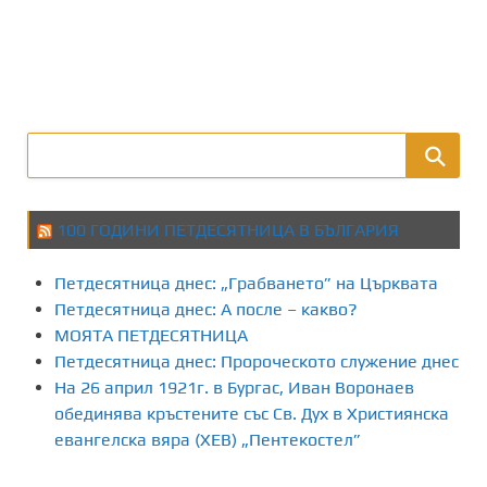
100 ГОДИНИ ПЕТДЕСЯТНИЦА В БЪЛГАРИЯ
Петдесятница днес: „Грабването” на Църквата
Петдесятница днес: А после – какво?
МОЯТА ПЕТДЕСЯТНИЦА
Петдесятница днес: Пророческото служение днес
На 26 април 1921г. в Бургас, Иван Воронаев
обединява кръстените със Св. Дух в Християнска
евангелска вяра (ХЕВ) „Пентекостел”