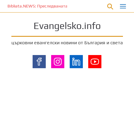
П
Bibliata.NEWS: Преследваната църква [10 август 2026]
р
е
Evangelsko.info
м
и
н
църковни евангелски новини от България и света
е
т
е
к
ъ
м
о
с
н
о
в
н
о