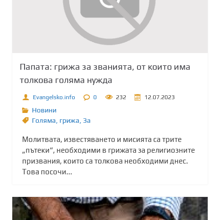
Папата: грижа за званията, от които има
толкова голяма нужда
Evangelsko.info
0
232
12.07.2023
Новини
Голяма
,
грижа
,
Зa
Молитвата, известяването и мисията са трите
„пътеки“, необходими в грижата за религиозните
призвания, които са толкова необходими днес.
Това посочи...