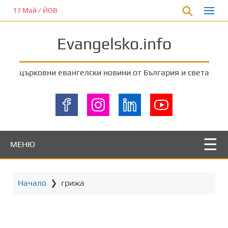
П
17 Май / ЙОВ
р
е
Evangelsko.info
м
и
н
църковни евангелски новини от България и света
е
т
е
к
ъ
м
МЕНЮ
о
с
н
Начало
❯
грижа
о
в
н
о