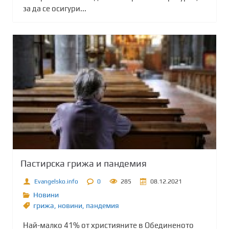
за да се осигури...
Пастирска грижа и пандемия
Evangelsko.info
0
285
08.12.2021
Новини
грижа
,
новини
,
пандемия
Най-малко 41% от християните в Обединеното