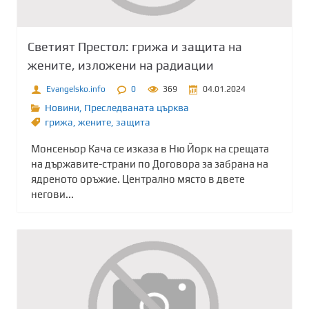
Светият Престол: грижа и защита на
жените, изложени на радиации
Evangelsko.info
0
369
04.01.2024
Новини
,
Преследваната църква
грижа
,
жените
,
защита
Монсеньор Кача се изказа в Ню Йорк на срещата
на държавите-страни по Договора за забрана на
ядреното оръжие. Централно място в двете
негови...