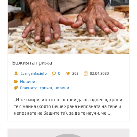
Божията грижа
Evangelsko.info
0
262
03.04.2023
Новини
Божията
,
грижа
,
новини
„И те смири, и като те остави да огладнееш, храни
те с манна (която беше храна непозната на тебе и
непозната на бащите ти), за да те научи, че...