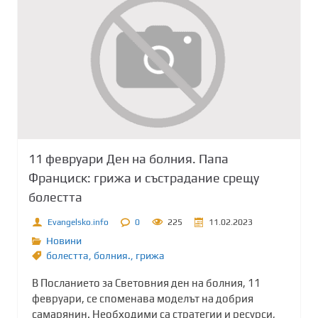
11 февруари Ден на болния. Папа
Франциск: грижа и състрадание срещу
болестта
Evangelsko.info
0
225
11.02.2023
Новини
болестта
,
болния.
,
грижа
В Посланието за Световния ден на болния, 11
февруари, се споменава моделът на добрия
самарянин. Необходими са стратегии и ресурси,