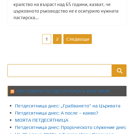
кралство на възраст над 65 години, казват, че
църковното ръководство не е осигурило нужната
пастирска...
Р
1
2
Следващи
а
з
д
е
100 ГОДИНИ ПЕТДЕСЯТНИЦА В БЪЛГАРИЯ
л
Петдесятница днес: „Грабването” на Църквата
я
Петдесятница днес: А после – какво?
МОЯТА ПЕТДЕСЯТНИЦА
н
Петдесятница днес: Пророческото служение днес