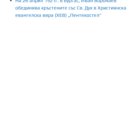
На 26 април 1921г. в Бургас, Иван Воронаев
е
обединява кръстените със Св. Дух в Християнска
н
евангелска вяра (ХЕВ) „Пентекостел”
а
п
у
б
л
и
к
а
ц