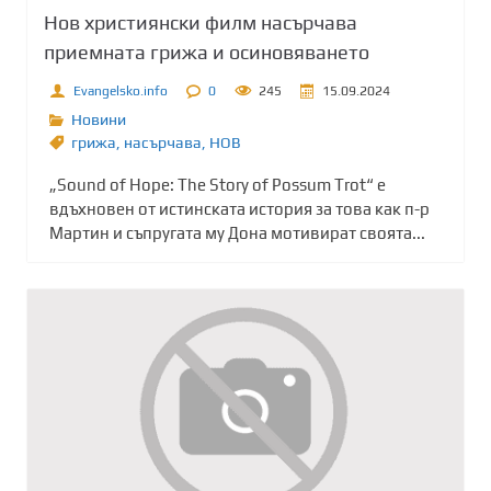
Нов християнски филм насърчава
приемната грижа и осиновяването
Evangelsko.info
0
245
15.09.2024
Новини
грижа
,
насърчава
,
НОВ
„Sound of Hope: The Story of Possum Trot“ е
вдъхновен от истинската история за това как п-р
Мартин и съпругата му Дона мотивират своята...