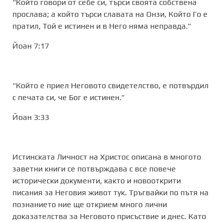
“Който говори от себе си, търси своята собствена
прослава; а който търси славата на Онзи, Който Го е
пратил, Той е истинен и в Него няма неправда.”
Йоан 7:17
“Който е приел Неговото свидетелство, е потвърдил
с печата си, че Бог е истинен.”
‭‭Йоан‬ ‭3‬:‭33‬ ‭
Истинската Личност на Христос описана в многото
заветни книги се потвърждава с все повече
исторически документи, както и новооткрити
писания за Неговия живот тук. Тръгвайки по пътя на
познанието ние ще открием много лични
доказателства за Неговото присъствие и днес. Като