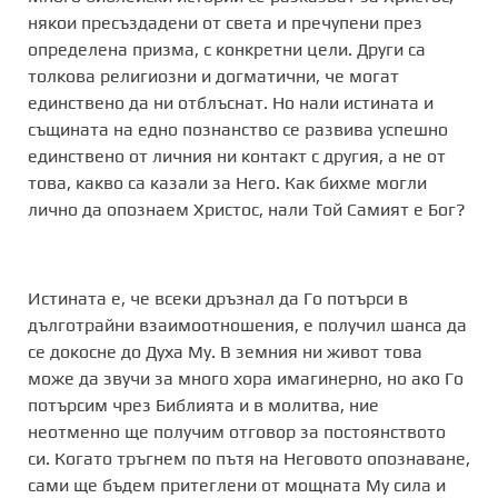
някои пресъздадени от света и пречупени през
определена призма, с конкретни цели. Други са
толкова религиозни и догматични, че могат
единствено да ни отблъснат. Но нали истината и
същината на едно познанство се развива успешно
единствено от личния ни контакт с другия, а не от
това, какво са казали за Него. Как бихме могли
лично да опознаем Христос, нали Той Самият е Бог?
Истината е, че всеки дръзнал да Го потърси в
дълготрайни взаимоотношения, е получил шанса да
се докосне до Духа Му. В земния ни живот това
може да звучи за много хора имагинерно, но ако Го
потърсим чрез Библията и в молитва, ние
неотменно ще получим отговор за постоянството
си. Когато тръгнем по пътя на Неговото опознаване,
сами ще бъдем притеглени от мощната Му сила и