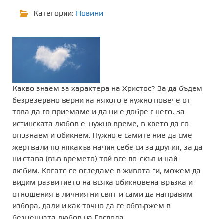
Категории:
Новини
Какво знаем за характера на Христос? За да бъдем
безрезервно верни на някого е нужно повече от
това да го приемаме и да ни е добре с него. За
истинската любов е нужно време, в което да го
опознаем и обикнем. Нужно е самите ние да сме
жертвали по някакъв начин себе си за другия, за да
ни става (във времето) той все по-скъп и най-
любим. Когато се огледаме в живота си, можем да
видим развитието на всяка обикновена връзка и
отношения в личния ни свят и сами да направим
избора, дали и как точно да се обвържем в
безценната любов на Господа.