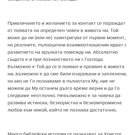
Привличането и желанието за контакт се пораждат
от появата на определен човек в живота ни. Той
може да ни (или не) заинтригува от първия момент,
но реалните, пълноценни взаимоотношения идват с
развитието на връзката помежду ни. Абсолютно
същото е и при познанството ни с Господа.
Възможно е Той да се я появил и проявил в живота
ни, възможно е да сме били очаровани и запленени,
но ако не Го познаваме в пълнотата Му, ние не
можем да Му останем дълго време верни и да Го
следваме неотлъчно. Невъзможно е за човека да
развива истинска, безкористна и безкомпромисна
любов към някой, който не познава достатъчно.
Много библейски истории се разказват за Христос,