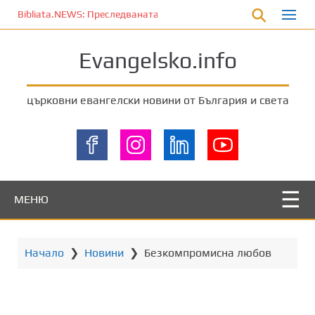
П
Bibliata.NEWS: Преследваната църква [6 август 2026]
р
е
Evangelsko.info
м
и
н
църковни евангелски новини от България и света
е
т
е
к
ъ
м
МЕНЮ
о
с
н
Начало
❯
Новини
❯
Безкомпромисна любов
о
в
н
о