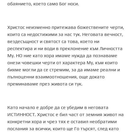
обаянието, което само Бог носи.
Христос неизменно притежава божествените черти,
които са недостижими за нас тук. Неговата вечност,
вездесъщност и святост са това, което ни
респектира и ни води в преклонение към Личността
Му. НО ние като хора имаме нужда да познаваме
онези човешки черти от характера Му, към които
бихме могли да се стремим, за да имаме реални и
пълноценни взаимоотношения, още докато
преминаваме през живота си тук.
Като начало е добре да се убедим в неговата
ИСТИННОСТ. Христос е бил част от земния живот на
конкретни хора и чрез тях е оставил необратими
послания за всички, които ще Го търсят, след като