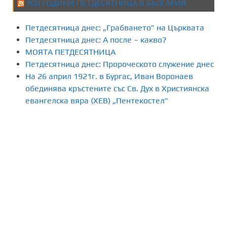
100 ГОДИНИ ПЕТДЕСЯТНИЦА В БЪЛГАРИЯ
Петдесятница днес: „Грабването” на Църквата
Петдесятница днес: А после – какво?
МОЯТА ПЕТДЕСЯТНИЦА
Петдесятница днес: Пророческото служение днес
На 26 април 1921г. в Бургас, Иван Воронаев
обединява кръстените със Св. Дух в Християнска
евангелска вяра (ХЕВ) „Пентекостел”