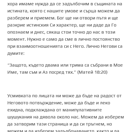
хора имаме нужда да се задълбочим в същината на
истината, която с нашите умове и сърца можем да
разберем и приемем. Бог ще ни отвори пътя и ще
разкрие истинския Си характер, ще ни даде да Го
опознаем и днес, сякаш стои точно до нас в този
момент. Нужно е само да сме в лично постоянство
при взаимоотношенията си с Него. Лично Негови са
думите:
“Защото, където двама или трима са събрани в Мое
Име, там съм и Аз посред тях.” (Матей‬ ‭18‬:‭20)‬ ‭
Усмивката по лицата ни може да бъде на радост от
Неговото потвърждение, може да бъде и леко
ехидна, подклаждана от манипулативните
шушукания на дявола около нас. Можем да изберем
да затворим тази страница и да си тръгнем, но
можем и да изберем задълбочаването, както и да