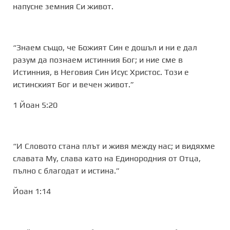
напусне земния Си живот.
“Знаем също, че Божият Син е дошъл и ни е дал
разум да познаем истинния Бог; и ние сме в
Истинния, в Неговия Син Исус Христос. Този е
истинският Бог и вечен живот.”
1 Йоан 5:20
“И Словото стана плът и живя между нас; и видяхме
славата Му, слава като на Единородния от Отца,
пълно с благодат и истина.”
Йоан 1:14