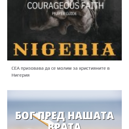
СЕА призовава да се молим за християните в
Нигерия