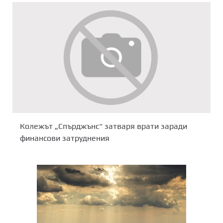
Колежът „Спърджънс“ затваря врати заради
финансови затруднения