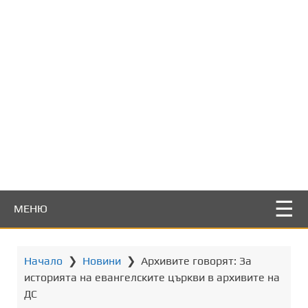
т
о
с
ъ
д
ъ
р
ж
а
н
и
е
МЕНЮ
Начало
❯
Новини
❯
Архивите говорят: За
историята на евангелските църкви в архивите на
ДС