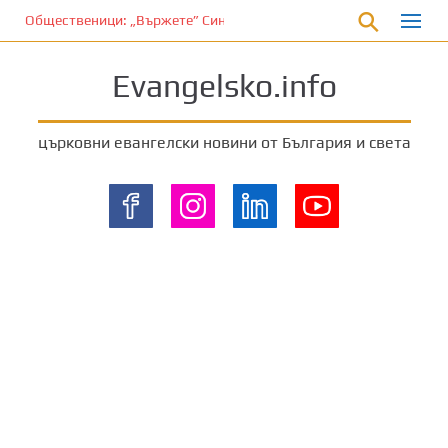
П
Общественици: „Вържете” Синода и владиците…
р
е
Evangelsko.info
м
и
н
църковни евангелски новини от България и света
е
т
е
к
ъ
м
о
с
н
о
в
н
о