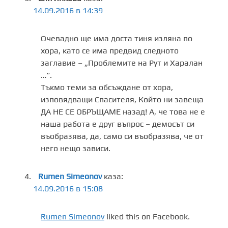
14.09.2016 в 14:39
Очевадно ще има доста тиня изляна по
хора, като се има предвид следното
заглавие – „Проблемите на Рут и Харалан
…“.
Тъкмо теми за обсъждане от хора,
изповядващи Спасителя, Който ни завеща
ДА НЕ СЕ ОБРЪЩАМЕ назад! А, че това не е
наша работа е друг въпрос – демосът си
въобразява, да, само си въобразява, че от
него нещо зависи.
Rumen Simeonov
каза:
14.09.2016 в 15:08
Rumen Simeonov
liked this on Facebook.