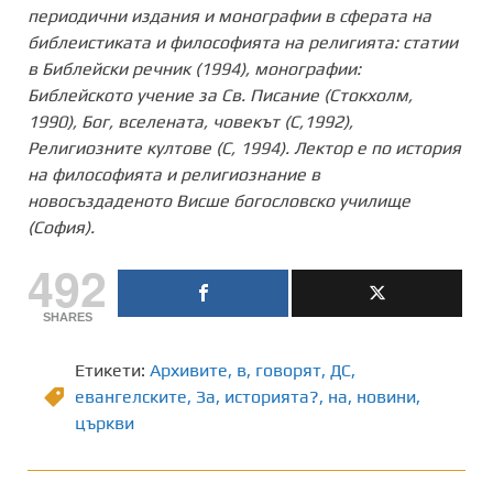
периодични издания и монографии в сферата на
библеистиката и философията на религията: статии
в Библейски речник (1994), монографии:
Библейското учение за Св. Писание (Стокхолм,
1990), Бог, вселената, човекът (С,1992),
Религиозните култове (С, 1994). Лектор е по история
на философията и религиознание в
новосъздаденото Висше богословско училище
(София).
492
SHARES
Етикети:
Архивите
,
в
,
говорят
,
ДС
,
евангелските
,
Зa
,
историята?
,
на
,
новини
,
църкви