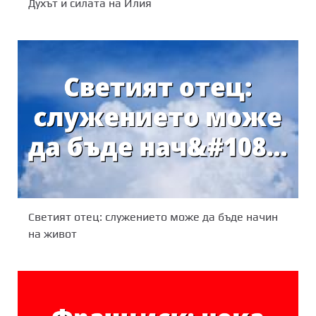
Духът и силата на Илия
Светият отец: служението може да бъде начин
на живот