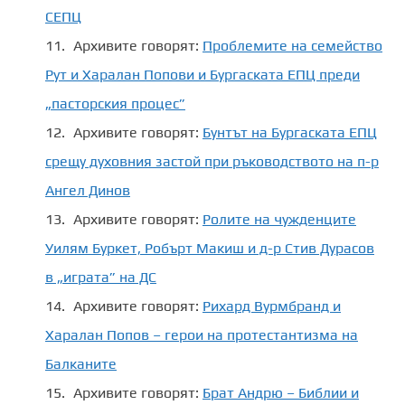
СЕПЦ
Архивите говорят:
Проблемите на семейство
Рут и Харалан Попови и Бургаската ЕПЦ преди
„пасторския процес”
Архивите говорят:
Бунтът на Бургаската ЕПЦ
срещу духовния застой при ръководството на п-р
Ангел Динов
Архивите говорят:
Ролите на чужденците
Уилям Буркет, Робърт Макиш и д-р Стив Дурасов
в „играта” на ДС
Архивите говорят:
Рихард Вурмбранд и
Харалан Попов – герои на протестантизма на
Балканите
Архивите говорят:
Брат Андрю – Библии и