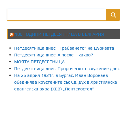
100 ГОДИНИ ПЕТДЕСЯТНИЦА В БЪЛГАРИЯ
Петдесятница днес: „Грабването” на Църквата
Петдесятница днес: А после – какво?
МОЯТА ПЕТДЕСЯТНИЦА
Петдесятница днес: Пророческото служение днес
На 26 април 1921г. в Бургас, Иван Воронаев
обединява кръстените със Св. Дух в Християнска
евангелска вяра (ХЕВ) „Пентекостел”