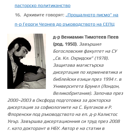
пасторско политиканство
Архивите говорят:
„Прощалното писмо” на
п-р Георги Чернев до ръководството на СЕПЦ
д-р Вениамин Тимотеев Пеев
(род. 1950)
.
Завършил
Богословския факултет на СУ
„Св. Кл. Охридски” (1978).
Защитава магистърска
дисертация по херменевтика и
библейски езици през 1994 г. в
Университета Брунел (Лондон,
Великобритания). Започва през
2000–2003 в Оксфорд подготовка за докторска
дисертация за софиологиите на С. Булгаков и P.
Флоренски под ръководството на еп. д-р Калистос
Уеър. Завършва дисертационния си труд през 2008
г. като докторант в НБУ. Автор е на статии в