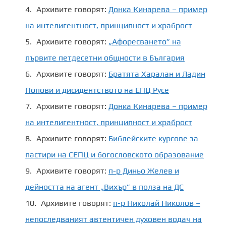
Архивите говорят:
Донка Кинарева – пример
на интелигентност, принципност и храброст
Архивите говорят:
„Афоресването” на
първите петдесетни общности в България
Архивите говорят:
Братята Харалан и Ладин
Попови и дисидентството на ЕПЦ Русе
Архивите говорят:
Донка Кинарева – пример
на интелигентност, принципност и храброст
Архивите говорят:
Библейските курсове за
пастири на СЕПЦ и богословското образование
Архивите говорят:
п-р Диньо Желев и
дейността на агент „Вихър” в полза на ДС
Архивите говорят:
п-р Николай Николов –
непоследваният автентичен духовен водач на