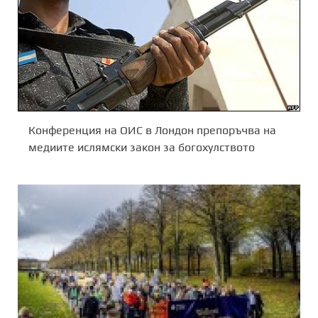
Конференция на ОИС в Лондон препоръчва на
медиите ислямски закон за богохулството