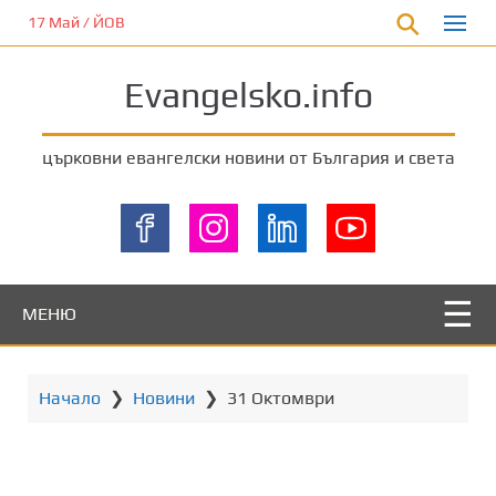
П
17 Май / ЙОВ
р
е
Evangelsko.info
м
и
н
църковни евангелски новини от България и света
е
т
е
к
ъ
м
МЕНЮ
о
с
н
Начало
❯
Новини
❯
31 Октомври
о
в
н
о