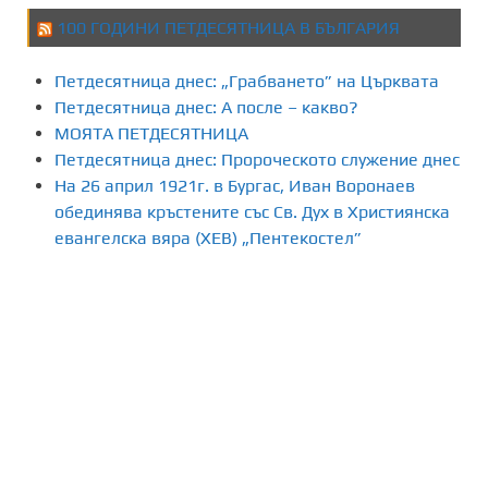
100 ГОДИНИ ПЕТДЕСЯТНИЦА В БЪЛГАРИЯ
Петдесятница днес: „Грабването” на Църквата
Петдесятница днес: А после – какво?
МОЯТА ПЕТДЕСЯТНИЦА
Петдесятница днес: Пророческото служение днес
На 26 април 1921г. в Бургас, Иван Воронаев
обединява кръстените със Св. Дух в Християнска
евангелска вяра (ХЕВ) „Пентекостел”