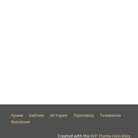
Архив
Библия
История
Проповед
Телевизия
Хваление
Created with the
WP Theme Airin Blog