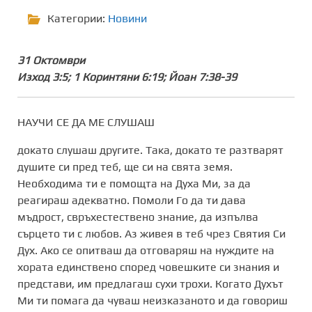
Категории:
Новини
31 Октомври
Изход 3:5; 1 Коринтяни 6:19; Йоан 7:38-39
НАУЧИ СЕ ДА МЕ СЛУШАШ
докато слушаш другите. Така, докато те разтварят
душите си пред теб, ще си на свята земя.
Необходима ти е помощта на Духа Ми, за да
реагираш адекватно. Помоли Го да ти дава
мъдрост, свръхестествено знание, да изпълва
сърцето ти с любов. Аз живея в теб чрез Святия Си
Дух. Ако се опитваш да отговаряш на нуждите на
хората единствено според човешките си знания и
представи, им предлагаш сухи трохи. Когато Духът
Ми ти помага да чуваш неизказаното и да говориш