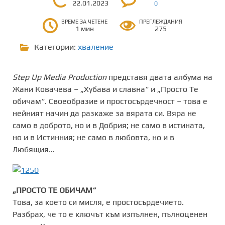
22.01.2023
0
ВРЕМЕ ЗА ЧЕТЕНЕ
ПРЕГЛЕЖДАНИЯ
1 мин
275
Категории:
хваление
Step Up Media Production
представя двата албума на
Жани Ковачева – „Хубава и славна“ и „Просто Те
обичам“. Своеобразие и простосърдечност – това е
нейният начин да разкаже за вярата си. Вяра не
само в доброто, но и в Добрия; не само в истината,
но и в Истинния; не само в любовта, но и в
Любящия…
„ПРОСТО ТЕ ОБИЧАМ“
Това, за което си мисля, е простосърдечието.
Разбрах, че то е ключът към изпълнен, пълноценен