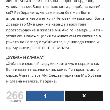
живот. Когато съм постъпвала простосърдечно,
успявала съм. Защото какво мога да добавя на себе
си!? Разбирането, че съм никоя без моя Бог и
вярата ми в него и някоя /Негова/ имайки моя Бог и
доверието Му в мен, ме кара да търся това
простосърдечие в живота ми. Ако го намериш и ти –
успял си!. Понеже целия си живот съм го сложила в
ръката на Господ Исус Христос, ще наведа глава и
ще Му кажа: „ПРОСТО ТЕ ОБИЧАМ”
„ХУБАВА И СЛАВНА“
„Хубава и славна” са думи, които чух в сърцето си.
Бог ги каза за всички ония, които Го търсят с цяло
сърце. Чуват гласа Му. Следват призива Му. Хубава
и славна невяста. Избрана.
266
SHARES