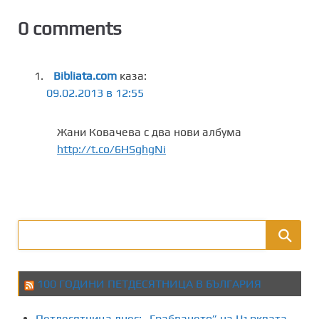
0 comments
Bibliata.com
каза:
09.02.2013 в 12:55
Жани Ковачева с два нови албума
http://t.co/6HSghgNi
100 ГОДИНИ ПЕТДЕСЯТНИЦА В БЪЛГАРИЯ
Петдесятница днес: „Грабването” на Църквата