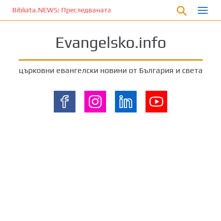
П
Bibliata.NEWS: Преследваната църква [4 декември 2025]
р
е
Evangelsko.info
м
и
н
църковни евангелски новини от България и света
е
т
е
к
ъ
м
о
с
н
о
в
н
о