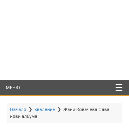
т
о
с
ъ
д
ъ
р
ж
а
н
и
е
МЕНЮ
Начало
❯
хваление
❯
Жани Ковачева с два
нови албума