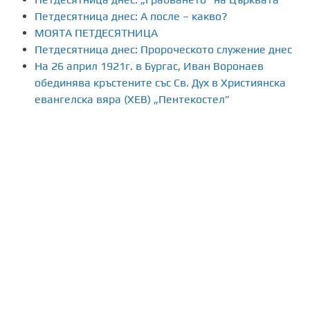
Петдесятница днес: А после – какво?
МОЯТА ПЕТДЕСЯТНИЦА
Петдесятница днес: Пророческото служение днес
На 26 април 1921г. в Бургас, Иван Воронаев
обединява кръстените със Св. Дух в Християнска
евангелска вяра (ХЕВ) „Пентекостел”