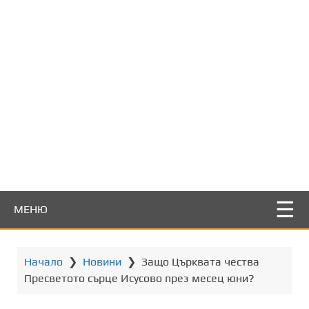
т
о
с
ъ
д
ъ
р
ж
а
н
и
е
МЕНЮ
Начало
❯
Новини
❯
Защо Църквата чества
Пресветото сърце Исусово през месец юни?