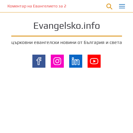
П
Коментар на Евангелието за 28 януари 2023 г. от отец Йоан Ха
р
е
Evangelsko.info
м
и
н
църковни евангелски новини от България и света
е
т
е
к
ъ
м
о
с
н
о
в
н
о