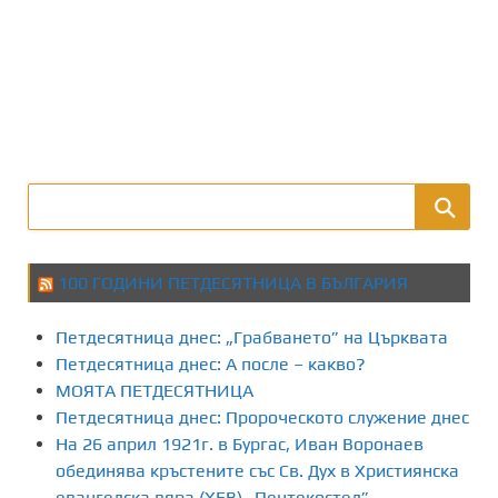
100 ГОДИНИ ПЕТДЕСЯТНИЦА В БЪЛГАРИЯ
Петдесятница днес: „Грабването” на Църквата
Петдесятница днес: А после – какво?
МОЯТА ПЕТДЕСЯТНИЦА
Петдесятница днес: Пророческото служение днес
На 26 април 1921г. в Бургас, Иван Воронаев
обединява кръстените със Св. Дух в Християнска
евангелска вяра (ХЕВ) „Пентекостел”