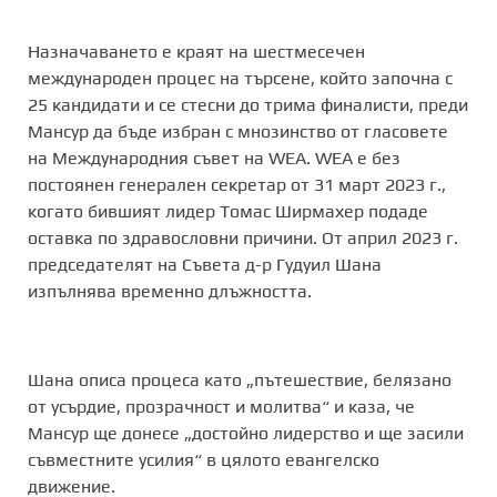
Назначаването е краят на шестмесечен
международен процес на търсене, който започна с
25 кандидати и се стесни до трима финалисти, преди
Мансур да бъде избран с мнозинство от гласовете
на Международния съвет на WEA. WEA е без
постоянен генерален секретар от 31 март 2023 г.,
когато бившият лидер Томас Ширмахер подаде
оставка по здравословни причини. От април 2023 г.
председателят на Съвета д-р Гудуил Шана
изпълнява временно длъжността.
Шана описа процеса като „пътешествие, белязано
от усърдие, прозрачност и молитва“ и каза, че
Мансур ще донесе „достойно лидерство и ще засили
съвместните усилия“ в цялото евангелско
движение.