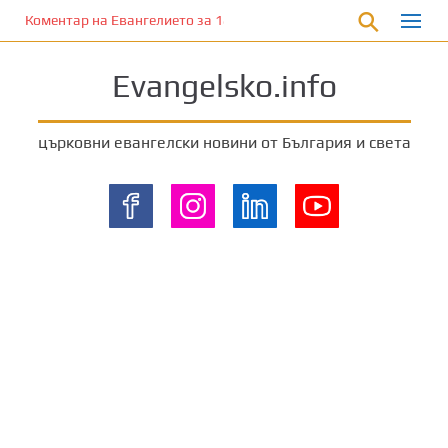
П
Коментар на Евангелието за 18 август 2024 г. от отец Йоан Хад
р
е
Evangelsko.info
м
и
н
църковни евангелски новини от България и света
е
т
е
к
ъ
м
о
с
н
о
в
н
о