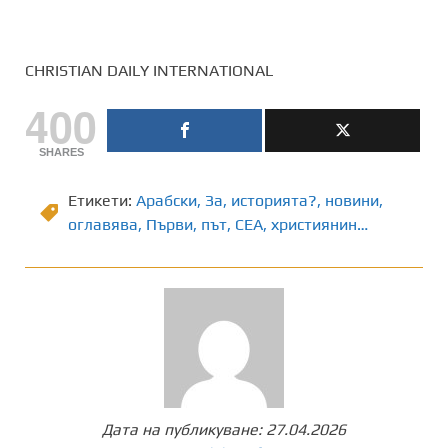
CHRISTIAN DAILY INTERNATIONAL
400
SHARES
Етикети:
Арабски
,
Зa
,
историята?
,
новини
,
оглавява
,
Първи
,
път
,
СЕА
,
християнин…
Дата на публикуване:
27.04.2026