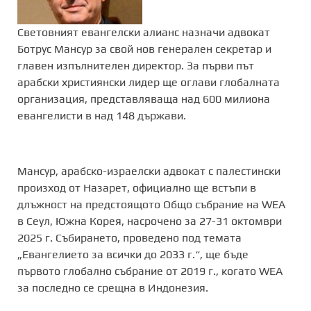
Световният евангелски алианс назначи адвокат
Ботрус Мансур за свой нов генерален секретар и
главен изпълнителен директор. За първи път
арабски християнски лидер ще оглави глобалната
организация, представляваща над 600 милиона
евангелисти в над 148 държави.
Мансур, арабско-израелски адвокат с палестински
произход от Назарет, официално ще встъпи в
длъжност на предстоящото Общо събрание на WEA
в Сеул, Южна Корея, насрочено за 27-31 октомври
2025 г. Събирането, проведено под темата
„Евангелието за всички до 2033 г.“, ще бъде
първото глобално събрание от 2019 г., когато WEA
за последно се срещна в Индонезия.