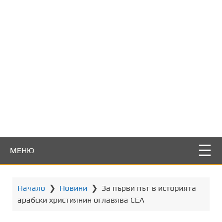
т
о
с
ъ
д
ъ
р
ж
а
н
и
е
МЕНЮ
Начало
❯
Новини
❯
За първи път в историята
aрабски християнин оглавява СЕА