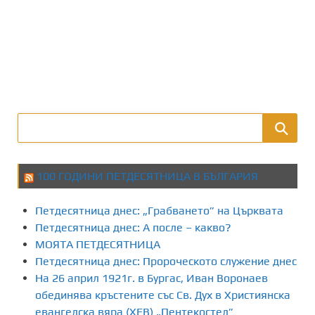
100 ГОДИНИ ПЕТДЕСЯТНИЦА В БЪЛГАРИЯ
Петдесятница днес: „Грабването” на Църквата
Петдесятница днес: А после – какво?
МОЯТА ПЕТДЕСЯТНИЦА
Петдесятница днес: Пророческото служение днес
На 26 април 1921г. в Бургас, Иван Воронаев
обединява кръстените със Св. Дух в Християнска
евангелска вяра (ХЕВ) „Пентекостел”