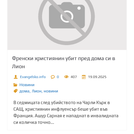
Френски християнин убит пред дома си в
Лион
Evangelsko.info
0
407
19.09.2025
Новини
дома
,
Лион
,
новини
В седмицата след убийството на Чарли Кърк в
САЩ, християнин инфлуенсър беше убит във
Франция. Ашур Сарная е нападнат в инвалидната
си количка точно...