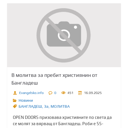
В молитва за пребит християнин от
Бангладеш
Evangelsko.info
0
451
16.09.2025
Новини
БАНГЛАДЕШ
,
Зa
,
МОЛИТВА
OPEN DOORS призовава християните по света да
се молят за вярващ от Бангладеш. Роби е 55-