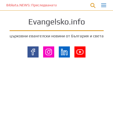
П
Bibliata.NEWS: Преследваната църква [4 декември 2025]
р
е
Evangelsko.info
м
и
н
църковни евангелски новини от България и света
е
т
е
к
ъ
м
о
с
н
о
в
н
о