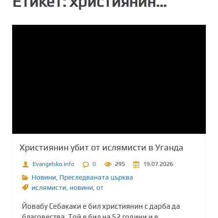
Етикет:
християнин…
Християнин убит от ислямисти в Уганда
Evangelsko.info
0
295
19.07.2026
Новини
,
Преследваната църква
ислямисти
,
новини
,
от
Йовабу Себакаки е бил християнин с дарба да
благовества. Той е бил на 52 години и е