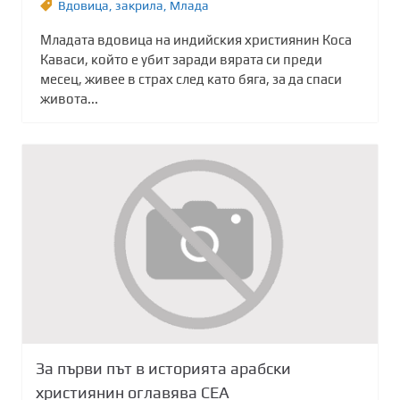
Вдовица
,
закрила
,
Млада
Младата вдовица на индийския християнин Коса
Каваси, който е убит заради вярата си преди
месец, живее в страх след като бяга, за да спаси
живота...
За първи път в историята aрабски
християнин оглавява СЕА