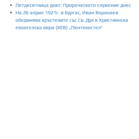
н
Петдесятница днес: Пророческото служение днес
На 26 април 1921г. в Бургас, Иван Воронаев
е
обединява кръстените със Св. Дух в Християнска
н
евангелска вяра (ХЕВ) „Пентекостел”
а
п
у
б
л
и
к
а