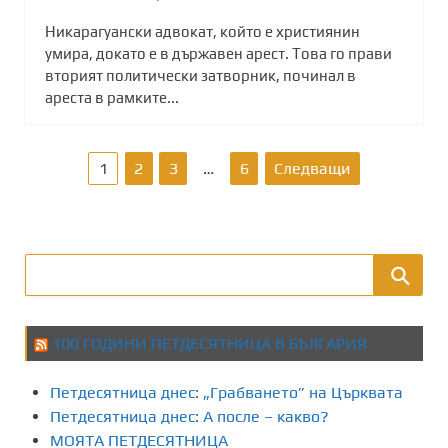
Никарагуански адвокат, който е християнин
умира, докато е в държавен арест. Това го прави
вторият политически затворник, починал в
ареста в рамките...
Р
1
2
3
…
6
Следващи
а
з
д
е
100 ГОДИНИ ПЕТДЕСЯТНИЦА В БЪЛГАРИЯ
л
Петдесятница днес: „Грабването” на Църквата
я
Петдесятница днес: А после – какво?
МОЯТА ПЕТДЕСЯТНИЦА