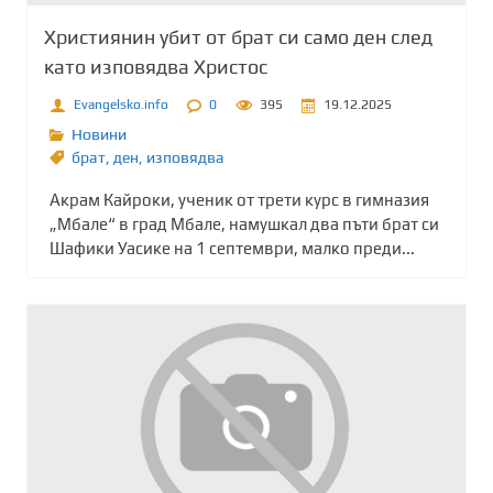
Християнин убит от брат си само ден след
като изповядва Христос
Evangelsko.info
0
395
19.12.2025
Новини
брат
,
ден
,
изповядва
Акрам Кайроки, ученик от трети курс в гимназия
„Мбале“ в град Мбале, намушкал два пъти брат си
Шафики Уасике на 1 септември, малко преди...