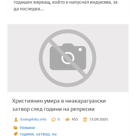
годишен вярващ, който е напуснал индуизма, за
да последва...
Християнин умира в ниакарагуански
затвор след години на репресии
Evangelsko.info
0
455
13.09.2025
Новини
години
,
затвор
,
на