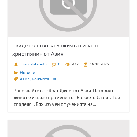
Свидетелство за Божията сила от
християнин от Азия
Evangelsko.info
0
412
19.10.2025
Новини
Азия
,
Божията
,
Зa
Запознайте се с брат Джоел от Азия. Неговият
живот е изцяло променен от Божието Слово. Той
споделя: „Бях изумен от ученията на...