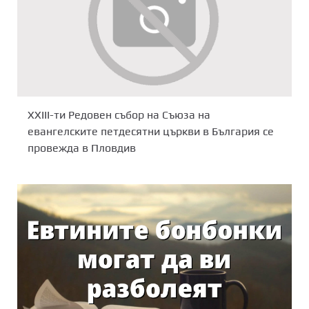
XXIII-ти Редовен събор на Съюза на
евангелските петдесятни църкви в България се
провежда в Пловдив