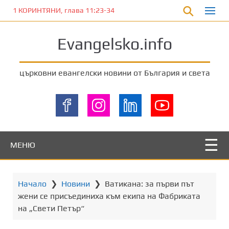
П
1 КОРИНТЯНИ, глава 11:23-34
р
е
Evangelsko.info
м
и
н
църковни евангелски новини от България и света
е
т
е
к
ъ
м
МЕНЮ
о
с
н
Начало
❯
Новини
❯
Ватикана: за първи път
о
жени се присъединиха към екипа на Фабриката
в
на „Свети Петър“
н
о