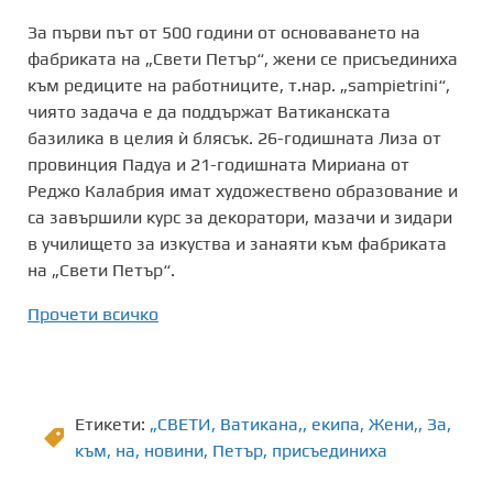
За първи път от 500 години от основаването на
фабриката на „Свети Петър“, жени се присъединиха
към редиците на работниците, т.нар. „sampietrini“,
чиято задача е да поддържат Ватиканската
базилика в целия ѝ блясък. 26-годишната Лиза от
провинция Падуа и 21-годишната Мириана от
Реджо Калабрия имат художествено образование и
са завършили курс за декоратори, мазачи и зидари
в училището за изкуства и занаяти към фабриката
на „Свети Петър“.
Прочети всичко
Етикети:
„СВЕТИ
,
Ватикана,
,
екипа
,
Жени,
,
Зa
,
към
,
на
,
новини
,
Петър
,
присъединиха