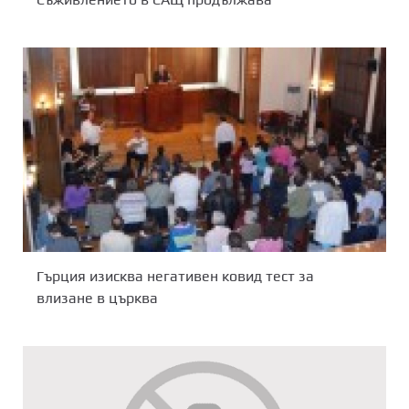
Гърция изисква негативен ковид тест за
влизане в църква