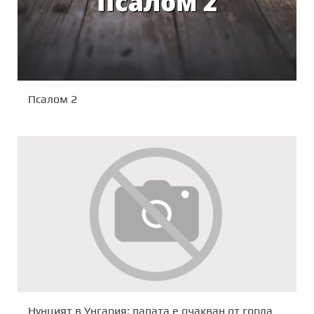
Псалом 2
Нунцият в Унгария: папата е очакван от горда