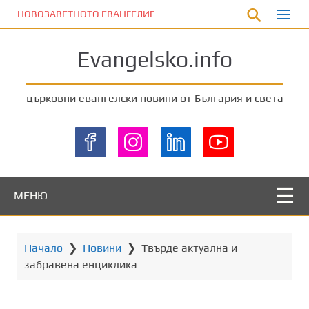
П
НОВОЗАВЕТНОТО ЕВАНГЕЛИЕ
р
е
Evangelsko.info
м
и
н
църковни евангелски новини от България и света
е
т
е
к
ъ
м
МЕНЮ
о
с
н
Начало
❯
Новини
❯
Твърде актуална и
о
забравена енциклика
в
н
о