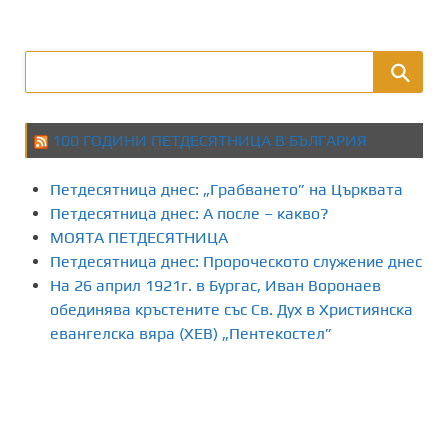
100 ГОДИНИ ПЕТДЕСЯТНИЦА В БЪЛГАРИЯ
Петдесятница днес: „Грабването” на Църквата
Петдесятница днес: А после – какво?
МОЯТА ПЕТДЕСЯТНИЦА
Петдесятница днес: Пророческото служение днес
На 26 април 1921г. в Бургас, Иван Воронаев
обединява кръстените със Св. Дух в Християнска
евангелска вяра (ХЕВ) „Пентекостел”