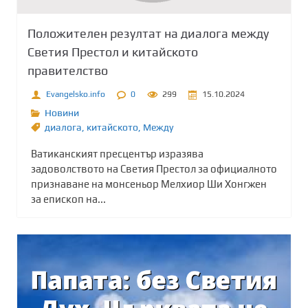
Положителен резултат на диалога между
Светия Престол и китайското
правителство
Evangelsko.info
0
299
15.10.2024
Новини
диалога
,
китайското
,
Между
Ватиканският пресцентър изразява
задоволството на Светия Престол за официалното
признаване на монсеньор Мелхиор Ши Хонгжен
за епископ на...