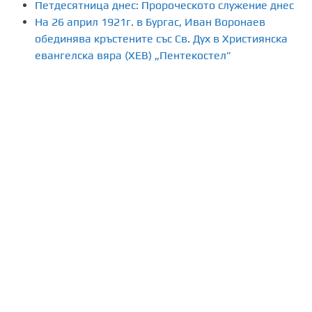
Петдесятница днес: Пророческото служение днес
На 26 април 1921г. в Бургас, Иван Воронаев
е
обединява кръстените със Св. Дух в Християнска
н
евангелска вяра (ХЕВ) „Пентекостел”
а
п
у
б
л
и
к
а