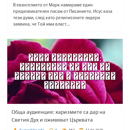
В евангелието от Марк намираме един
предизвикателен пасаж от Писанието. Исус каза
тези думи, след като религиозните лидери
заявиха, че Той има власт...
Обща аудиенция: харизмите са дар на
Светия Дух и оживяват Църквата
Evangelsko.info
0
382
11.01.2025