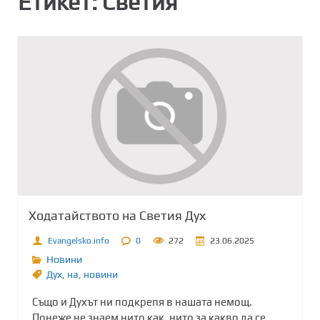
Етикет:
Светия
Ходатайството на Светия Дух
Evangelsko.info
0
272
23.06.2025
Новини
Дух
,
на
,
новини
Също и Духът ни подкрепя в нашата немощ.
Понеже не знаем нито как, нито за какво да се