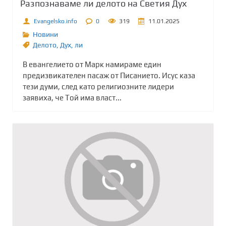
Разпознаваме ли делото на Светия Дух
Evangelsko.info
0
319
11.01.2025
Новини
Делото
,
Дух
,
ли
В евангелието от Марк намираме един
предизвикателен пасаж от Писанието. Исус каза
тези думи, след като религиозните лидери
заявиха, че Той има власт...