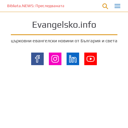
П
Bibliata.NEWS: Преследваната църква [20 март 2026]
р
е
Evangelsko.info
м
и
н
църковни евангелски новини от България и света
е
т
е
к
ъ
м
о
с
н
о
в
н
о