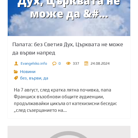
Папата: без Светия Дух, Църквата не може
да върви напред
Evangelsko.info
0
337
24.08.2024
Новини
без
,
върви
,
да
На 7 август, след кратка лятна почивка, папа
Франциск възобнови общите аудиенции,
продължавайки цикъла от катехизисни беседи:
„след съзерцанието на...