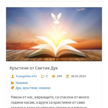
Кръстени от Светия Дух
Evangelsko.info
0
299
30.05.2024
Новини
Дух
,
кръстени
,
новини
Някои от нас, вярващите, са спасени от много
години насам, а други са християни от само
година и дори от няколко седмици и месеци.