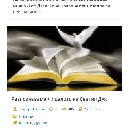
молим, Сам Духът се застъпва за нас с въздишки,
неизразими с...
Разпознаваме ли делото на Светия Дух
Evangelsko.info
0
385
12.03.2025
Новини
Делото
,
Дух
,
ли