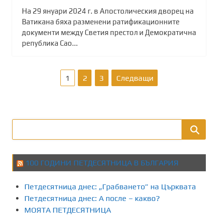
На 29 януари 2024 г. в Апостолическия дворец на
Ватикана бяха разменени ратификационните
документи между Светия престол и Демократична
република Сао...
Р
1
2
3
Следващи
а
з
д
е
100 ГОДИНИ ПЕТДЕСЯТНИЦА В БЪЛГАРИЯ
л
Петдесятница днес: „Грабването” на Църквата
я
Петдесятница днес: А после – какво?
МОЯТА ПЕТДЕСЯТНИЦА
н