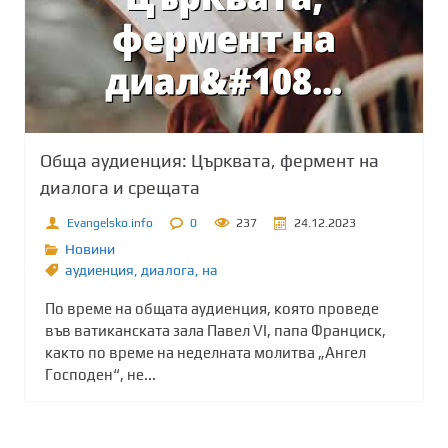
Обща аудиенция: Църквата, фермент на
диалога и срещата
Evangelsko.info
0
237
24.12.2023
Новини
аудиенция
,
диалога
,
на
По време на общата аудиенция, която проведе
във ватиканската зала Павел VI, папа Франциск,
както по време на неделната молитва „Ангел
Господен“, не...