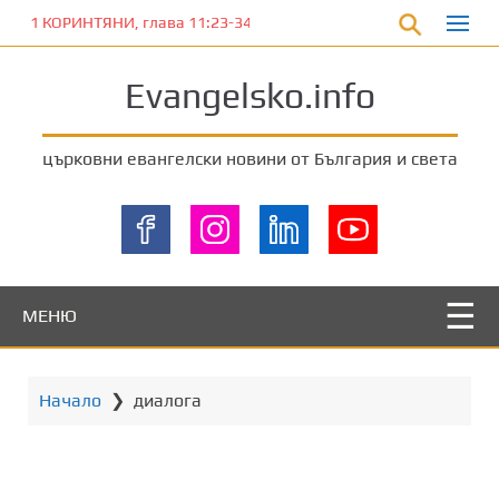
П
1 КОРИНТЯНИ, глава 11:23-34
р
е
Evangelsko.info
м
и
н
църковни евангелски новини от България и света
е
т
е
к
ъ
м
МЕНЮ
о
с
н
Начало
❯
диалога
о
в
н
о