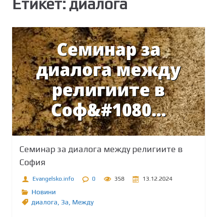
Етикет:
диалога
Семинар за диалога между религиите в
София
Evangelsko.info
0
358
13.12.2024
Новини
диалога
,
Зa
,
Между