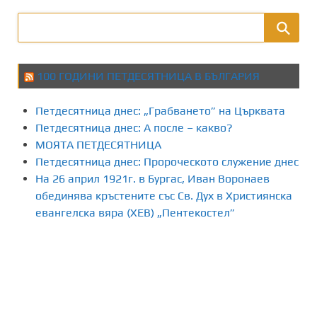
100 ГОДИНИ ПЕТДЕСЯТНИЦА В БЪЛГАРИЯ
Петдесятница днес: „Грабването” на Църквата
Петдесятница днес: А после – какво?
МОЯТА ПЕТДЕСЯТНИЦА
Петдесятница днес: Пророческото служение днес
На 26 април 1921г. в Бургас, Иван Воронаев
обединява кръстените със Св. Дух в Християнска
евангелска вяра (ХЕВ) „Пентекостел”