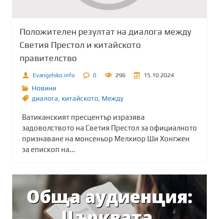
Положителен резултат на диалога между
Светия Престол и китайското
правителство
Evangelsko.info
0
296
15.10.2024
Новини
диалога
,
китайското
,
Между
Ватиканският пресцентър изразява
задоволството на Светия Престол за официалното
признаване на монсеньор Мелхиор Ши Хонгжен
за епископ на...